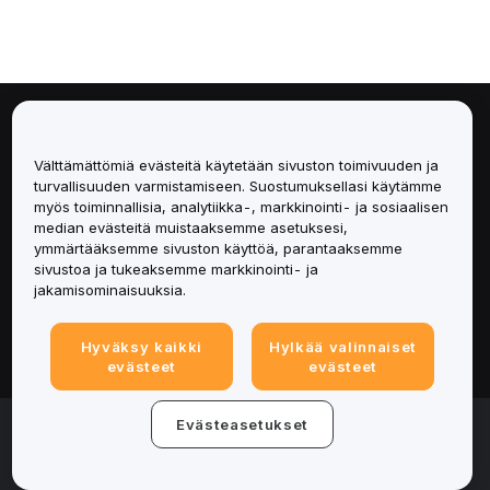
Tietoa
Välttämättömiä evästeitä käytetään sivuston toimivuuden ja
Palvelut
turvallisuuden varmistamiseen. Suostumuksellasi käytämme
myös toiminnallisia, analytiikka-, markkinointi- ja sosiaalisen
median evästeitä muistaaksemme asetuksesi,
Tuki
ymmärtääksemme sivuston käyttöä, parantaaksemme
sivustoa ja tukeaksemme markkinointi- ja
Tuotteet
jakamisominaisuuksia.
Lakiasiat
Hyväksy kaikki
Hylkää valinnaiset
evästeet
evästeet
© 2025-2026 Bybit.eu. All rights reserved.
Evästeasetukset
Palveluehdot
|
Tietosuojaehdot
|
Yritystiedot
(Impressum)
|
Evästeasetukset