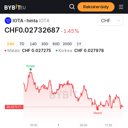
Rekisteröidy
Kryptohinnat
IOTA-hinta IOTA
IOTA-hinta
IOTA
CHF
CHF0.02732687
-1.45%
24H
7D
14D
30D
60D
200D
1Y
Matala
CHF
0.027275
Korkea
CHF
0.027978