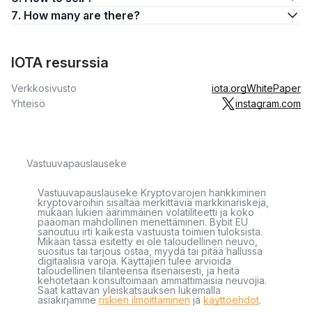
7. How many are there?
IOTA resurssia
Verkkosivusto
iota.org
WhitePaper
Yhteisö
instagram.com
Vastuuvapauslauseke
Vastuuvapauslauseke Kryptovarojen hankkiminen
kryptovaroihin sisältää merkittäviä markkinariskejä,
mukaan lukien äärimmäinen volatiliteetti ja koko
pääoman mahdollinen menettäminen. Bybit EU
sanoutuu irti kaikesta vastuusta toimien tuloksista.
Mikään tässä esitetty ei ole taloudellinen neuvo,
suositus tai tarjous ostaa, myydä tai pitää hallussa
digitaalisia varoja. Käyttäjien tulee arvioida
taloudellinen tilanteensa itsenäisesti, ja heitä
kehotetaan konsultoimaan ammattimaisia neuvojia.
Saat kattavan yleiskatsauksen lukemalla
asiakirjamme
riskien ilmoittaminen
ja
käyttöehdot
.