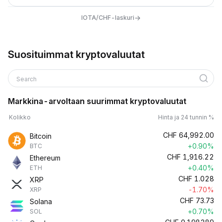
→
IOTA/CHF-laskuri
Suosituimmat kryptovaluutat
Search
Markkina-arvoltaan suurimmat kryptovaluutat
Kolikko
Hinta ja 24 tunnin %
CHF
64,992.00
Bitcoin
+0.90%
BTC
CHF
1,916.22
Ethereum
+0.40%
ETH
CHF
1.028
XRP
-1.70%
XRP
CHF
73.73
Solana
+0.70%
SOL