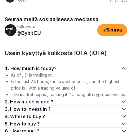
+11.10%
KGEN
Seuraa meitä sosiaalisessa mediassa
Followers
+
Seuraa
@Bybit EU
Usein kysyttyä kolikosta IOTA (IOTA)
1. How much is today?
As of , () is trading at .
In the last 24 hours, the lowest price is , and the highest
price is , with a trading volume of .
The market cap is , ranking it # among all cryptocurrencies.
2. How much is one ?
3. How to invest in ?
4. Where to buy ?
5. How to buy ?
6. How to sell ?