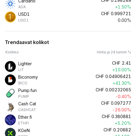
CHF
0.198289
Cardano
+1.50%
ADA
CHF
0.999721
USD1
0.00%
USD1
Trendaavat kolikot
Kolikko
Hinta ja 24 tunnin %
CHF
2.41
Lighter
+10.00%
LIT
CHF
0.04906421
Biconomy
+41.30%
BICO
CHF
0.00232065
Pump.fun
-0.40%
PUMP
CHF
0.097277
Cash Cat
-26.00%
CASHCAT
CHF
0.380881
Ether.fi
+5.20%
ETHFI
CHF
0.20882
KGeN