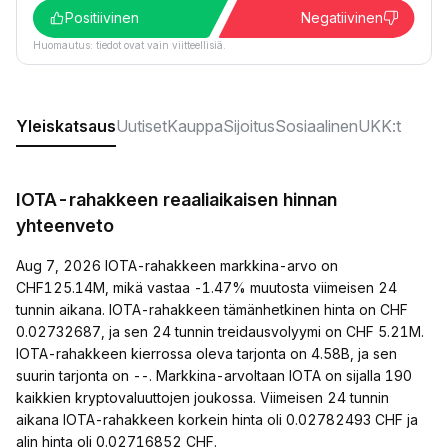
Positiivinen
Negatiivinen
Huomautus: tiedot ovat vain viitteellisiä.
Yleiskatsaus
Uutiset
Kauppa
Sijoitus
Sosiaalinen
UKK:t
IOTA-rahakkeen reaaliaikaisen hinnan
yhteenveto
Aug 7, 2026 IOTA-rahakkeen markkina-arvo on
CHF125.14M, mikä vastaa -1.47% muutosta viimeisen 24
tunnin aikana. IOTA-rahakkeen tämänhetkinen hinta on CHF
0.02732687, ja sen 24 tunnin treidausvolyymi on CHF 5.21M.
IOTA-rahakkeen kierrossa oleva tarjonta on 4.58B, ja sen
suurin tarjonta on --. Markkina-arvoltaan IOTA on sijalla 190
kaikkien kryptovaluuttojen joukossa. Viimeisen 24 tunnin
aikana IOTA-rahakkeen korkein hinta oli 0.02782493 CHF ja
alin hinta oli 0.02716852 CHF.