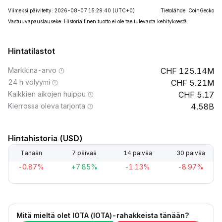
Viimeksi päivitetty: 2026-08-07 15:29:40
(UTC+0)
Tietolähde: CoinGecko
Vastuuvapauslauseke: Historiallinen tuotto ei ole tae tulevasta kehityksestä.
Hintatilastot
Markkina-arvo
125.14M
24 h volyymi
5.21M
Kaikkien aikojen huippu
5.17
Kierrossa oleva tarjonta
4.58B
Hintahistoria (USD)
Tänään
7 päivää
14 päivää
30 päivää
-0.87%
+7.85%
-1.13%
-8.97%
Mitä mieltä olet IOTA (IOTA)-rahakkeista tänään?