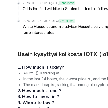
2026-08-07 13:34
(UTC)
nouseva
Odds the Fed will hike in September tumble follow
2026-08-07 13:27
(UTC)
nouseva
White House economic adviser Hassett: July emp
raise interest rates
Usein kysyttyä kolikosta IOTX (Io
1. How much is today?
As of , () is trading at .
In the last 24 hours, the lowest price is , and the 
The market cap is , ranking it # among all cryptoc
2. How much is one ?
3. How to invest in ?
4. Where to buy ?