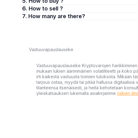
5. How to buy ?
6. How to sell ?
7. How many are there?
Vastuuvapauslauseke
Vastuuvapauslauseke Kryptovarojen hankkiminen kr
mukaan lukien äärimmäinen volatiliteetti ja koko
irti kaikesta vastuusta toimien tuloksista. Mikään tä
tarjous ostaa, myydä tai pitää hallussa digitaalisia 
tilanteensa itsenäisesti, ja heitä kehotetaan kons
yleiskatsauksen lukemalla asiakirjamme
riskien il