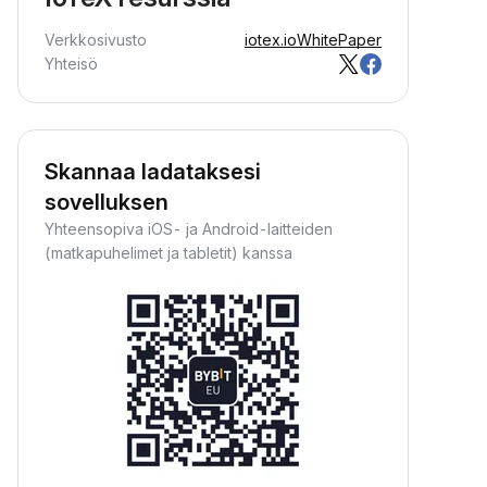
Verkkosivusto
iotex.io
WhitePaper
Yhteisö
Skannaa ladataksesi
sovelluksen
Yhteensopiva iOS- ja Android-laitteiden
(matkapuhelimet ja tabletit) kanssa