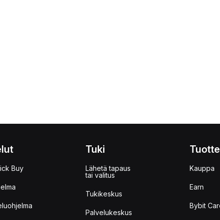
lut
Tuki
Tuotte
ick Buy
Lähetä tapaus
Kauppa
tai valitus
jelma
Earn
Tukikeskus
eluohjelma
Bybit Car
Palvelukeskus