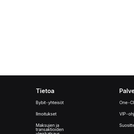
Tietoa
Palve
Bybit-yhteisöt
One-Cl
Ilmoitukset
VIP-oh
Maksujen ja
Suositt
transaktioiden
yleiskatsaus