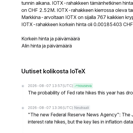
tunnin aikana. IOTX-rahakkeen tämänhetkinen hinta
on CHF 2.52M. IOTX-rahakkeen kierrossa oleva tarj
Markkina-arvoltaan IOTX on sijalla 767 kaikkien kry
IOTX-rahakkeen korkein hinta oli 0.00185403 CHF j
Korkein hinta ja päivämäärä
Alin hinta ja päivämäärä
Uutiset kolikosta IoTeX
2026-08-07 13:57
(UTC)
nouseva
The probability of Fed rate hikes this year has 
2026-08-07 13:36
(UTC)
Neutraali
"The new Federal Reserve News Agency": The Ju
interest rate hikes, but the key lies in inflation data