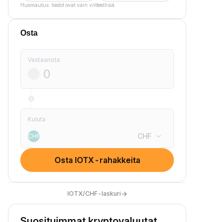
Huomautus: tiedot ovat vain viitteellisiä.
Osta
Vastaanota
Kuluta
CHF
CHF
Osta IOTX-rahakkeita
→
IOTX/CHF-laskuri
Suosituimmat kryptovaluutat