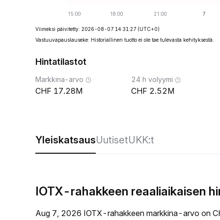
Viimeksi päivitetty: 2026-08-07 14:31:27
(UTC+0)
Vastuuvapauslauseke: Historiallinen tuotto ei ole tae tulevasta kehityksestä.
Hintatilastot
Markkina-arvo
24 h volyymi
17.28M
2.52M
Yleiskatsaus
Uutiset
UKK:t
IOTX-rahakkeen reaaliaikaisen h
Aug 7, 2026 IOTX-rahakkeen markkina-arvo on C