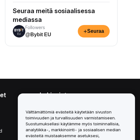
Seuraa meitä sosiaalisessa
mediassa
Followers
+
Seuraa
@Bybit EU
et
Lakiasiat
Eturistiriitapolitiikka
Välttämättömiä evästeitä käytetään sivuston
toimivuuden ja turvallisuuden varmistamiseen.
Yhteenveto säilytys- ja
hallinnointikäytännöstä
Suostumuksellasi käytämme myös toiminnallisia,
analytiikka-, markkinointi- ja sosiaalisen median
d
ESG-tiedot
evästeitä muistaaksemme asetuksesi,