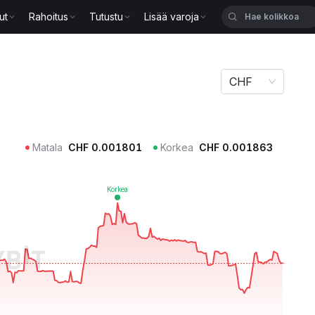
ut
Rahoitus
Tutustu
Lisää varoja
CHF
Matala
CHF
0.001801
Korkea
CHF
0.001863