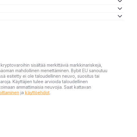
yptovaroihin sisältää merkittäviä markkinariskejä,
 pääoman mahdollinen menettäminen. Bybit EU sanoutuu
ssä esitetty ei ole taloudellinen neuvo, suositus tai
varoja. Käyttäjien tulee arvioida taloudellinen
ultoimaan ammattimaisia neuvojia. Saat kattavan
moittaminen
ja
käyttöehdot
.