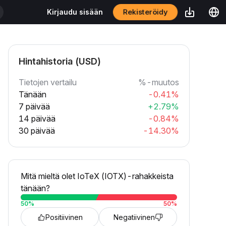
Rekisteröidy
Kirjaudu sisään
Hintahistoria (USD)
Tietojen vertailu
%-muutos
Tänään
-0.41%
7 päivää
+2.79%
14 päivää
-0.84%
30 päivää
-14.30%
Mitä mieltä olet IoTeX (IOTX)-rahakkeista
tänään?
50
%
50
%
Positiivinen
Negatiivinen