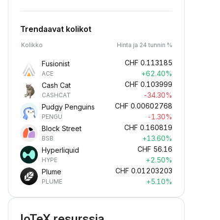
Trendaavat kolikot
Kolikko
Hinta ja 24 tunnin %
CHF
0.113185
Fusionist
+62.40%
ACE
CHF
0.103999
Cash Cat
-34.30%
CASHCAT
CHF
0.00602768
Pudgy Penguins
-1.30%
PENGU
CHF
0.160819
Block Street
+13.60%
BSB
CHF
56.16
Hyperliquid
+2.50%
HYPE
CHF
0.01203203
Plume
+5.10%
PLUME
IoTeX resurssia