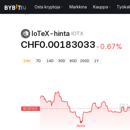
Osta kryptoja
Markkina
Kauppa
Työkal
Kryptohinnat
IoTeX-hinta IOTX
IoTeX-hinta
IOTX
CHF0.00183033
-0.67%
24H
7D
14D
30D
60D
200D
1Y