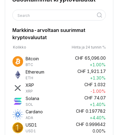
Search
Markkina-arvoltaan suurimmat
kryptovaluutat
Kolikko
Hinta ja 24 tunnin %
CHF
65,096.00
Bitcoin
+1.00%
BTC
CHF
1,921.17
Ethereum
+1.30%
ETH
CHF
1.032
XRP
-1.00%
XRP
CHF
74.07
Solana
+1.40%
SOL
CHF
0.197782
Cardano
+4.40%
ADA
CHF
0.999642
USD1
0.00%
USD1