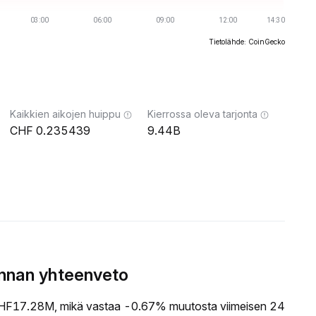
Tietolähde: CoinGecko
Kaikkien aikojen huippu
Kierrossa oleva tarjonta
0.235439
9.44B
innan yhteenveto
HF17.28M, mikä vastaa -0.67% muutosta viimeisen 24