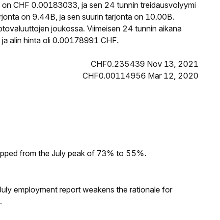
 on CHF 0.00183033, ja sen 24 tunnin treidausvolyymi
onta on 9.44B, ja sen suurin tarjonta on 10.00B.
ptovaluuttojen joukossa. Viimeisen 24 tunnin aikana
a alin hinta oli 0.00178991 CHF.
CHF0.235439 Nov 13, 2021
CHF0.00114956 Mar 12, 2020
dropped from the July peak of 73% to 55%.
ly employment report weakens the rationale for
.