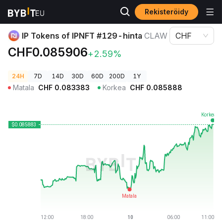
Rekisteröidy
Kryptohinnat
IP Tokens of IPNFT #129-hinta CLAW
IP Tokens of IPNFT #129-hinta
CLAW
CHF
CHF0.085906
+2.59%
24H
7D
14D
30D
60D
200D
1Y
Matala
CHF
0.083383
Korkea
CHF
0.085888