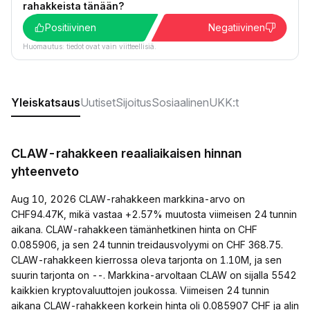
rahakkeista tänään?
Positiivinen
Negatiivinen
Huomautus: tiedot ovat vain viitteellisiä.
Yleiskatsaus
Uutiset
Sijoitus
Sosiaalinen
UKK:t
CLAW-rahakkeen reaaliaikaisen hinnan
yhteenveto
Aug 10, 2026 CLAW-rahakkeen markkina-arvo on
CHF94.47K, mikä vastaa +2.57% muutosta viimeisen 24 tunnin
aikana. CLAW-rahakkeen tämänhetkinen hinta on CHF
0.085906, ja sen 24 tunnin treidausvolyymi on CHF 368.75.
CLAW-rahakkeen kierrossa oleva tarjonta on 1.10M, ja sen
suurin tarjonta on --. Markkina-arvoltaan CLAW on sijalla 5542
kaikkien kryptovaluuttojen joukossa. Viimeisen 24 tunnin
aikana CLAW-rahakkeen korkein hinta oli 0.085907 CHF ja alin