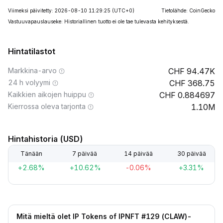
Viimeksi päivitetty: 2026-08-10 11:29:25
(UTC+0)
Tietolähde: CoinGecko
Vastuuvapauslauseke: Historiallinen tuotto ei ole tae tulevasta kehityksestä.
Hintatilastot
Markkina-arvo
94.47K
24 h volyymi
368.75
Kaikkien aikojen huippu
0.884697
Kierrossa oleva tarjonta
1.10M
Hintahistoria (USD)
Tänään
7 päivää
14 päivää
30 päivää
+2.68%
+10.62%
-0.06%
+3.31%
Mitä mieltä olet IP Tokens of IPNFT #129 (CLAW)-