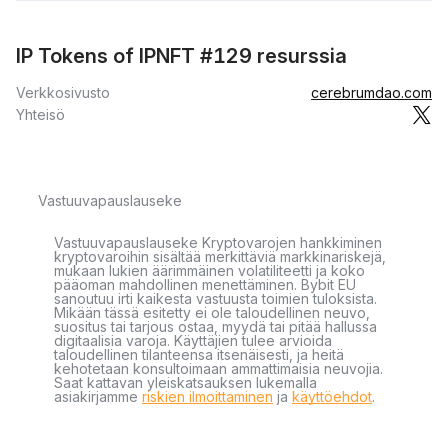
IP Tokens of IPNFT #129 resurssia
Verkkosivusto
cerebrumdao.com
Yhteisö
Vastuuvapauslauseke
Vastuuvapauslauseke Kryptovarojen hankkiminen
kryptovaroihin sisältää merkittäviä markkinariskejä,
mukaan lukien äärimmäinen volatiliteetti ja koko
pääoman mahdollinen menettäminen. Bybit EU
sanoutuu irti kaikesta vastuusta toimien tuloksista.
Mikään tässä esitetty ei ole taloudellinen neuvo,
suositus tai tarjous ostaa, myydä tai pitää hallussa
digitaalisia varoja. Käyttäjien tulee arvioida
taloudellinen tilanteensa itsenäisesti, ja heitä
kehotetaan konsultoimaan ammattimaisia neuvojia.
Saat kattavan yleiskatsauksen lukemalla
asiakirjamme
riskien ilmoittaminen
ja
käyttöehdot
.