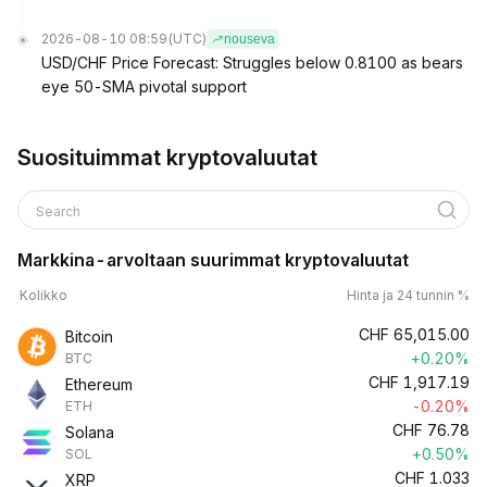
2026-08-10 08:59
(UTC)
nouseva
USD/CHF Price Forecast: Struggles below 0.8100 as bears
eye 50-SMA pivotal support
Suosituimmat kryptovaluutat
Search
Markkina-arvoltaan suurimmat kryptovaluutat
Kolikko
Hinta ja 24 tunnin %
CHF
65,015.00
Bitcoin
+0.20%
BTC
CHF
1,917.19
Ethereum
-0.20%
ETH
CHF
76.78
Solana
+0.50%
SOL
CHF
1.033
XRP