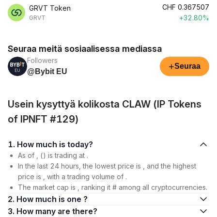
CHF
0.367507
GRVT Token
+32.80%
GRVT
Seuraa meitä sosiaalisessa mediassa
Followers
+
Seuraa
@Bybit EU
Usein kysyttyä kolikosta CLAW (IP Tokens
of IPNFT #129)
1. How much is today?
As of , () is trading at .
In the last 24 hours, the lowest price is , and the highest
price is , with a trading volume of .
The market cap is , ranking it # among all cryptocurrencies.
2. How much is one ?
3. How many are there?