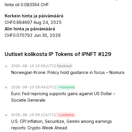
hinta oli 0.083394 CHF.
Korkein hinta ja päivämäärä
CHF0.884697 Aug 24, 2025
Alin hinta ja päivämäärä
CHF0.070792 Jun 30, 2026
Uutiset kolikosta IP Tokens of IPNFT #129
2026-08-10 10:06
(UTC)
Neutraali
Norwegian Krone: Policy hold guidance in focus – Nomura
2026-08-10 09:44
(UTC)
nouseva
Euro: Fed repricing supports gains against US Dollar –
Societe Generale
2026-08-10 09:12
(UTC)
Laskeva
U.S. CPI inflation, Securitize, Gemini among earnings
reports: Crypto Week Ahead