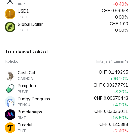
-0.40%
XRP
CHF
0.99958
USD1
0.00%
USD1
CHF
1.00
Global Dollar
0.00%
USDG
Trendaavat kolikot
Kolikko
Hinta ja 24 tunnin %
CHF
0.149295
Cash Cat
+36.10%
CASHCAT
CHF
0.00277791
Pump.fun
+8.30%
PUMP
CHF
0.00670443
Pudgy Penguins
+4.90%
PENGU
CHF
0.03036011
Bubblemaps
+15.50%
BMT
CHF
0.145388
Tutorial
-2.40%
TUT