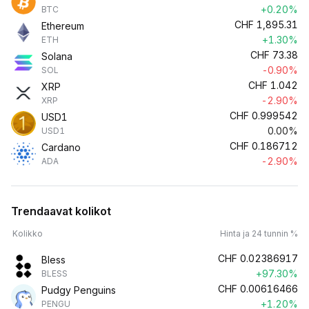
+0.20%
BTC
CHF
1,895.31
Ethereum
+1.30%
ETH
CHF
73.38
Solana
-0.90%
SOL
CHF
1.042
XRP
-2.90%
XRP
CHF
0.999542
USD1
0.00%
USD1
CHF
0.186712
Cardano
-2.90%
ADA
Trendaavat kolikot
Kolikko
Hinta ja 24 tunnin %
CHF
0.02386917
Bless
+97.30%
BLESS
CHF
0.00616466
Pudgy Penguins
+1.20%
PENGU