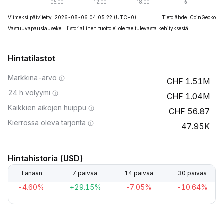
Viimeksi päivitetty: 2026-08-06 04:05:22
(UTC+0)
Tietolähde: CoinGecko
Vastuuvapauslauseke: Historiallinen tuotto ei ole tae tulevasta kehityksestä.
Hintatilastot
Markkina-arvo
1.51M
24 h volyymi
1.04M
Kaikkien aikojen huippu
56.87
Kierrossa oleva tarjonta
47.95K
Hintahistoria (USD)
Tänään
7 päivää
14 päivää
30 päivää
-4.60%
+29.15%
-7.05%
-10.64%