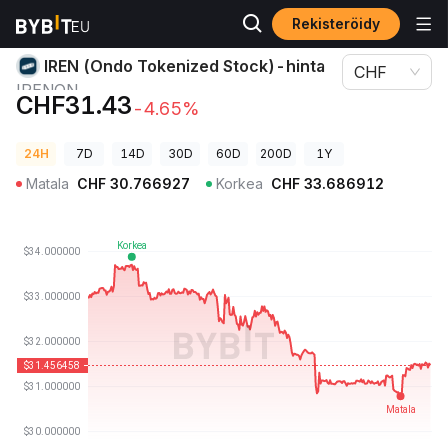
Rekisteröidy
Kryptohinnat
IREN (Ondo Tokenized Stock)-hinta IRENON
IREN (Ondo Tokenized Stock)-hinta
CHF
IRENON
CHF31.43
-4.65%
24H
7D
14D
30D
60D
200D
1Y
Matala
CHF
30.766927
Korkea
CHF
33.686912