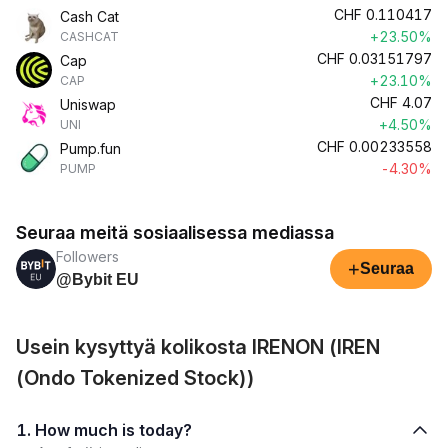
CHF
0.110417
Cash Cat
+23.50%
CASHCAT
CHF
0.03151797
Cap
+23.10%
CAP
CHF
4.07
Uniswap
+4.50%
UNI
CHF
0.00233558
Pump.fun
-4.30%
PUMP
Seuraa meitä sosiaalisessa mediassa
Followers
+
Seuraa
@Bybit EU
Usein kysyttyä kolikosta IRENON (IREN
(Ondo Tokenized Stock))
1. How much is today?