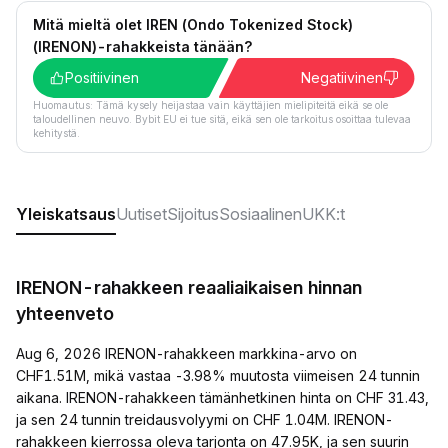
Mitä mieltä olet IREN (Ondo Tokenized Stock)
(IRENON)-rahakkeista tänään?
Positiivinen
Negatiivinen
Huomautus: Tämä kysely heijastaa vain käyttäjien mielipiteitä eikä se ole
taloudellinen neuvo. Bybit EU ei tue sitä, eikä sen ole tarkoitus osoittaa tulevaa
kehitystä.
Yleiskatsaus
Uutiset
Sijoitus
Sosiaalinen
UKK:t
IRENON-rahakkeen reaaliaikaisen hinnan
yhteenveto
Aug 6, 2026 IRENON-rahakkeen markkina-arvo on
CHF1.51M, mikä vastaa -3.98% muutosta viimeisen 24 tunnin
aikana. IRENON-rahakkeen tämänhetkinen hinta on CHF 31.43,
ja sen 24 tunnin treidausvolyymi on CHF 1.04M. IRENON-
rahakkeen kierrossa oleva tarjonta on 47.95K, ja sen suurin