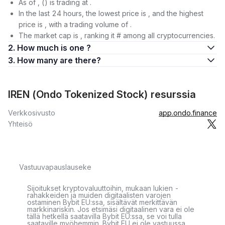
As of , () is trading at .
In the last 24 hours, the lowest price is , and the highest
price is , with a trading volume of .
The market cap is , ranking it # among all cryptocurrencies.
2. How much is one ?
3. How many are there?
IREN (Ondo Tokenized Stock) resurssia
Verkkosivusto
app.ondo.finance
Yhteisö
Vastuuvapauslauseke
Sijoitukset kryptovaluuttoihin, mukaan lukien -
rahakkeiden ja muiden digitaalisten varojen
ostaminen Bybit EU:ssa, sisältävät merkittävän
markkinariskin. Jos etsimäsi digitaalinen vara ei ole
tällä hetkellä saatavilla Bybit EU:ssa, se voi tulla
saataville myöhemmin. Bybit EU ei ole vastuussa