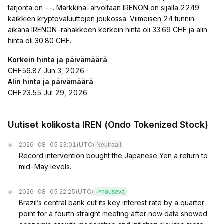
tarjonta on --. Markkina-arvoltaan IRENON on sijalla 2249
kaikkien kryptovaluuttojen joukossa. Viimeisen 24 tunnin
aikana IRENON-rahakkeen korkein hinta oli 33.69 CHF ja alin
hinta oli 30.80 CHF.
Korkein hinta ja päivämäärä
CHF56.87 Jun 3, 2026
Alin hinta ja päivämäärä
CHF23.55 Jul 29, 2026
Uutiset kolikosta IREN (Ondo Tokenized Stock)
2026-08-05 23:01
(UTC)
Neutraali
Record intervention bought the Japanese Yen a return to
mid-May levels.
2026-08-05 22:25
(UTC)
nouseva
Brazil’s central bank cut its key interest rate by a quarter
point for a fourth straight meeting after new data showed