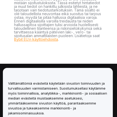
mistään sijoitustuloksista. Tässä esitetyt hintatiedot
ja muut tiedot on hankittu julkisista lähteistä, ja ne
tarjotaan vain tiedotustarkoituksiin. Tämä sisältö ei
ole taloudellista neuvontaa eikä suositus tai tarjous
ostaa, myydä tai pitää hallussa digitaalisia varoja.
Ennen digitaalisilla varoilla treidausta tai niiden
hallussapitoa sijoittajien tulisi arvioida huolellisesti
taloudellinen tilanteensa ja riskinsietokykynsä sekä
tarvittaessa kääntyä pätevien laki-, vero- tai
sijoitusalan ammattilaisten puoleen. Lisätietoja saat
Bybit EU:n käyttöehdoista
.
Tietoa
Välttämättömiä evästeitä käytetään sivuston toimivuuden ja
Palvelut
turvallisuuden varmistamiseen. Suostumuksellasi käytämme
myös toiminnallisia, analytiikka-, markkinointi- ja sosiaalisen
median evästeitä muistaaksemme asetuksesi,
Tuki
ymmärtääksemme sivuston käyttöä, parantaaksemme
sivustoa ja tukeaksemme markkinointi- ja
Tuotteet
jakamisominaisuuksia.