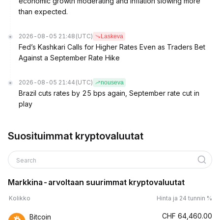
economic growth moderating and inflation slowing more
than expected.
2026-08-05 21:48
(UTC)
Laskeva
Fed’s Kashkari Calls for Higher Rates Even as Traders Bet
Against a September Rate Hike
2026-08-05 21:44
(UTC)
nouseva
Brazil cuts rates by 25 bps again, September rate cut in
play
Suosituimmat kryptovaluutat
Search
Markkina-arvoltaan suurimmat kryptovaluutat
Kolikko
Hinta ja 24 tunnin %
CHF
64,460.00
Bitcoin