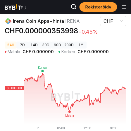
Rekisteröidy
Kryptohinnat
Irena Coin Apps-hinta IRENA
Irena Coin Apps-hinta
IRENA
CHF
CHF0.000000353998
-0.45%
24H
7D
14D
30D
60D
200D
1Y
Matala
CHF
0.000000
Korkea
CHF
0.000000