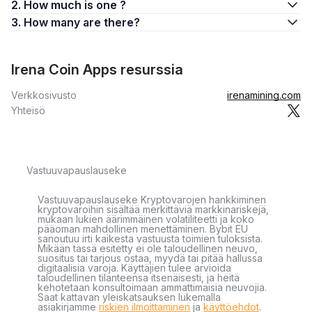
2. How much is one ?
3. How many are there?
Irena Coin Apps resurssia
Verkkosivusto
irenamining.com
Yhteisö
Vastuuvapauslauseke
Vastuuvapauslauseke Kryptovarojen hankkiminen
kryptovaroihin sisältää merkittäviä markkinariskejä,
mukaan lukien äärimmäinen volatiliteetti ja koko
pääoman mahdollinen menettäminen. Bybit EU
sanoutuu irti kaikesta vastuusta toimien tuloksista.
Mikään tässä esitetty ei ole taloudellinen neuvo,
suositus tai tarjous ostaa, myydä tai pitää hallussa
digitaalisia varoja. Käyttäjien tulee arvioida
taloudellinen tilanteensa itsenäisesti, ja heitä
kehotetaan konsultoimaan ammattimaisia neuvojia.
Saat kattavan yleiskatsauksen lukemalla
asiakirjamme
riskien ilmoittaminen
ja
käyttöehdot
.