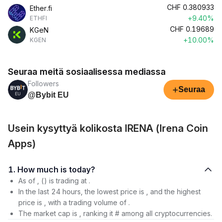
CHF
0.380933
Ether.fi
+9.40%
ETHFI
CHF
0.19689
KGeN
+10.00%
KGEN
Seuraa meitä sosiaalisessa mediassa
Followers
+
Seuraa
@Bybit EU
Usein kysyttyä kolikosta IRENA (Irena Coin
Apps)
1. How much is today?
As of , () is trading at .
In the last 24 hours, the lowest price is , and the highest
price is , with a trading volume of .
The market cap is , ranking it # among all cryptocurrencies.