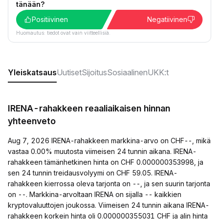
tänään?
Positiivinen
Negatiivinen
Huomautus: tiedot ovat vain viitteellisiä.
Yleiskatsaus
Uutiset
Sijoitus
Sosiaalinen
UKK:t
IRENA-rahakkeen reaaliaikaisen hinnan
yhteenveto
Aug 7, 2026 IRENA-rahakkeen markkina-arvo on CHF--, mikä
vastaa 0.00% muutosta viimeisen 24 tunnin aikana. IRENA-
rahakkeen tämänhetkinen hinta on CHF 0.000000353998, ja
sen 24 tunnin treidausvolyymi on CHF 59.05. IRENA-
rahakkeen kierrossa oleva tarjonta on --, ja sen suurin tarjonta
on --. Markkina-arvoltaan IRENA on sijalla -- kaikkien
kryptovaluuttojen joukossa. Viimeisen 24 tunnin aikana IRENA-
rahakkeen korkein hinta oli 0.000000355031 CHF ja alin hinta