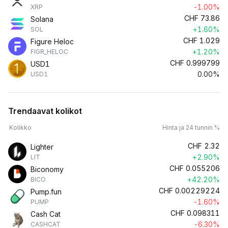
-1.00%
XRP
CHF
73.86
Solana
+1.60%
SOL
CHF
1.029
Figure Heloc
+1.20%
FIGR_HELOC
CHF
0.999799
USD1
0.00%
USD1
Trendaavat kolikot
Kolikko
Hinta ja 24 tunnin %
CHF
2.32
Lighter
+2.90%
LIT
CHF
0.055206
Biconomy
+42.20%
BICO
CHF
0.00229224
Pump.fun
-1.60%
PUMP
CHF
0.098311
Cash Cat
-6.30%
CASHCAT