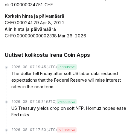
oli 0.00000034751 CHF.
Korkein hinta ja päivämäärä
CHF0.00024129 Apr 8, 2022
Alin hinta ja päivämäärä
CHF0.000000000002338 Mar 26, 2026
Uutiset kolikosta Irena Coin Apps
2026-08-07 19:45
(UTC)
nouseva
The dollar fell Friday after soft US labor data reduced
expectations that the Federal Reserve will raise interest
rates in the near term.
2026-08-07 19:24
(UTC)
nouseva
US Treasury yields drop on soft NFP, Hormuz hopes ease
Fed risks
2026-08-07 17:50
(UTC)
Laskeva