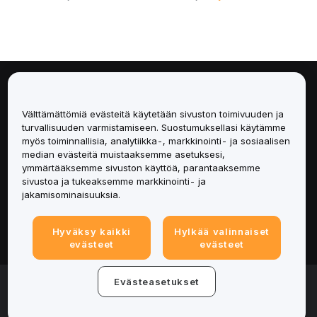
Tietoa
Välttämättömiä evästeitä käytetään sivuston toimivuuden ja
Palvelut
turvallisuuden varmistamiseen. Suostumuksellasi käytämme
myös toiminnallisia, analytiikka-, markkinointi- ja sosiaalisen
median evästeitä muistaaksemme asetuksesi,
Tuki
ymmärtääksemme sivuston käyttöä, parantaaksemme
sivustoa ja tukeaksemme markkinointi- ja
Tuotteet
jakamisominaisuuksia.
Lakiasiat
Hyväksy kaikki
Hylkää valinnaiset
evästeet
evästeet
© 2025-2026 Bybit.eu. Kaikki oikeudet pidätetään.
Evästeasetukset
Palveluehdot
|
Tietosuojaehdot
|
Yritystiedot
(Impressum)
|
Evästeasetukset