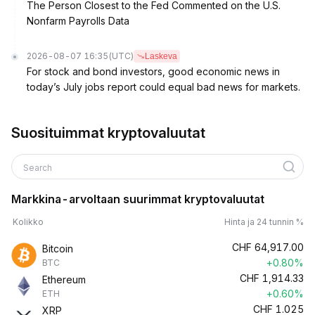
The Person Closest to the Fed Commented on the U.S.
Nonfarm Payrolls Data
2026-08-07 16:35
(UTC)
Laskeva
For stock and bond investors, good economic news in
today’s July jobs report could equal bad news for markets.
Suosituimmat kryptovaluutat
Search
Markkina-arvoltaan suurimmat kryptovaluutat
Kolikko
Hinta ja 24 tunnin %
CHF
64,917.00
Bitcoin
+0.80%
BTC
CHF
1,914.33
Ethereum
+0.60%
ETH
CHF
1.025
XRP