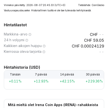
Viimeksi päivitetty: 2026-08-07 20:45:33
(UTC+0)
Tietolähde: CoinGecko
Vastuuvapauslauseke: Historiallinen tuotto ei ole tae tulevasta kehityksestä.
Hintatilastot
Markkina-arvo
--
24 h volyymi
59.05
Kaikkien aikojen huippu
0.00024129
Kierrossa oleva tarjonta
--
Hintahistoria (USD)
Tänään
7 päivää
14 päivää
30 päivää
+0.11%
+12.93%
+42.15%
+229.36%
Mitä mieltä olet Irena Coin Apps (IRENA)-rahakkeista