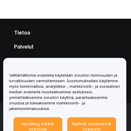
Tietoa
Palvelut
Tuki
Tuotteet
Välttämättömiä evästeitä käytetään sivuston toimivuuden ja
turvallisuuden varmistamiseen. Suostumuksellasi käytämme
myös toiminnallisia, analytiikka-, markkinointi- ja sosiaalisen
Lakiasiat
median evästeitä muistaaksemme asetuksesi,
ymmärtääksemme sivuston käyttöä, parantaaksemme
sivustoa ja tukeaksemme markkinointi- ja
jakamisominaisuuksia.
© 2025-2026 Bybit.eu. All rights reserved.
Palveluehdot
|
Tietosuojaehdot
|
Yritystiedot
(Impressum)
|
Evästeasetukset
Hyväksy kaikki
Hylkää valinnaiset
evästeet
evästeet