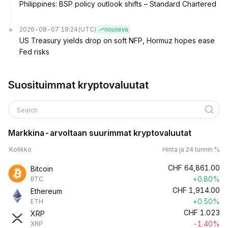
Philippines: BSP policy outlook shifts – Standard Chartered
2026-08-07 19:24
(UTC)
nouseva
US Treasury yields drop on soft NFP, Hormuz hopes ease
Fed risks
Suosituimmat kryptovaluutat
Search
Markkina-arvoltaan suurimmat kryptovaluutat
Kolikko
Hinta ja 24 tunnin %
CHF
64,861.00
Bitcoin
+0.80%
BTC
CHF
1,914.00
Ethereum
+0.50%
ETH
CHF
1.023
XRP
-1.40%
XRP