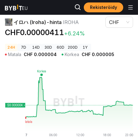
Rekisteröidy
Kryptohinnat
イロハ (Iroha)-hinta IROHA
イロハ (Iroha)-hinta
IROHA
CHF
CHF0.00000411
+6.24%
24H
7D
14D
30D
60D
200D
1Y
Matala
CHF
0.000004
Korkea
CHF
0.000005