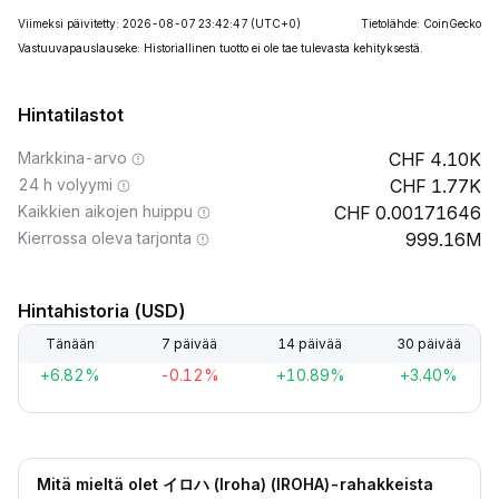
Viimeksi päivitetty: 2026-08-07 23:42:47
(UTC+0)
Tietolähde: CoinGecko
Vastuuvapauslauseke: Historiallinen tuotto ei ole tae tulevasta kehityksestä.
Hintatilastot
Markkina-arvo
4.10K
24 h volyymi
1.77K
Kaikkien aikojen huippu
0.00171646
Kierrossa oleva tarjonta
999.16M
Hintahistoria (USD)
Tänään
7 päivää
14 päivää
30 päivää
+6.82%
-0.12%
+10.89%
+3.40%
Mitä mieltä olet イロハ (Iroha) (IROHA)-rahakkeista