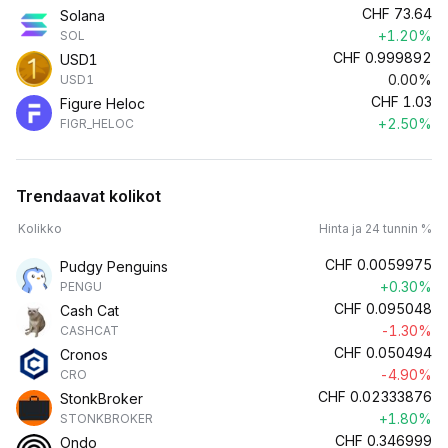
CHF
73.64
Solana
+1.20%
SOL
CHF
0.999892
USD1
0.00%
USD1
CHF
1.03
Figure Heloc
+2.50%
FIGR_HELOC
Trendaavat kolikot
Kolikko
Hinta ja 24 tunnin %
CHF
0.0059975
Pudgy Penguins
+0.30%
PENGU
CHF
0.095048
Cash Cat
-1.30%
CASHCAT
CHF
0.050494
Cronos
-4.90%
CRO
CHF
0.02333876
StonkBroker
+1.80%
STONKBROKER
CHF
0.346999
Ondo