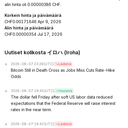
alin hinta oli 0.00000386 CHF.
Korkein hinta ja päivämäärä
CHF0.00171646 Apr 9, 2026
Alin hinta ja päivämäärä
CHF0.00000354 Jul 17, 2026
Uutiset kolikosta イロハ (Iroha)
2026-08-07 23:28
(UTC)
Laskeva
Bitcoin Still in Death Cross as Jobs Miss Cuts Rate-Hike
Odds
2026-08-07 19:45
(UTC)
nouseva
The dollar fell Friday after soft US labor data reduced
expectations that the Federal Reserve will raise interest
rates in the near term.
2026-08-07 19:42
(UTC)
Laskeva