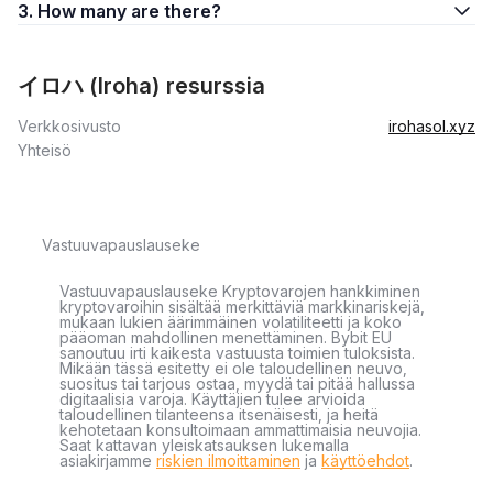
3. How many are there?
イロハ (Iroha) resurssia
Verkkosivusto
irohasol.xyz
Yhteisö
Vastuuvapauslauseke
Vastuuvapauslauseke Kryptovarojen hankkiminen
kryptovaroihin sisältää merkittäviä markkinariskejä,
mukaan lukien äärimmäinen volatiliteetti ja koko
pääoman mahdollinen menettäminen. Bybit EU
sanoutuu irti kaikesta vastuusta toimien tuloksista.
Mikään tässä esitetty ei ole taloudellinen neuvo,
suositus tai tarjous ostaa, myydä tai pitää hallussa
digitaalisia varoja. Käyttäjien tulee arvioida
taloudellinen tilanteensa itsenäisesti, ja heitä
kehotetaan konsultoimaan ammattimaisia neuvojia.
Saat kattavan yleiskatsauksen lukemalla
asiakirjamme
riskien ilmoittaminen
ja
käyttöehdot
.