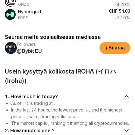
-4.20%
ONDO
CHF
54.03
Hyperliquid
-3.10%
HYPE
Seuraa meitä sosiaalisessa mediassa
Followers
+
Seuraa
@Bybit EU
Usein kysyttyä kolikosta IROHA (イロハ
(Iroha))
1. How much is today?
As of , () is trading at .
In the last 24 hours, the lowest price is , and the highest
price is , with a trading volume of .
The market cap is , ranking it # among all cryptocurrencies.
2. How much is one ?