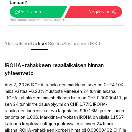
tänään?
Positiivinen
Negatiivinen
Huomautus: tiedot ovat vain viitteellisiä.
Yleiskatsaus
Uutiset
Sijoitus
Sosiaalinen
UKK:t
IROHA-rahakkeen reaaliaikaisen hinnan
yhteenveto
Aug 7, 2026 IROHA-rahakkeen markkina-arvo on CHF4.10K,
mikä vastaa +6.23% muutosta viimeisen 24 tunnin aikana.
IROHA-rahakkeen tämänhetkinen hinta on CHF 0.00000411, ja
sen 24 tunnin treidausvolyymi on CHF 1.77K. IROHA-
rahakkeen kierrossa oleva tarjonta on 999.16M, ja sen suurin
tarjonta on 1.00B. Markkina-arvoltaan IROHA on sijalla 11567
kaikkien kryptovaluuttojen joukossa. Viimeisen 24 tunnin
aikana IROHA-rahakkeen korkein hinta oli 0.00000462 CHF ja