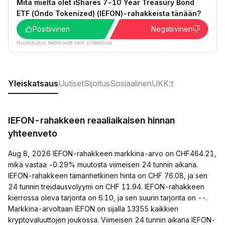
Mitä mieltä olet iShares 7-10 Year Treasury Bond
ETF (Ondo Tokenized) (IEFON)-rahakkeista tänään?
Positiivinen
Negatiivinen
Huomautus: tiedot ovat vain viitteellisiä.
Yleiskatsaus
Uutiset
Sijoitus
Sosiaalinen
UKK:t
IEFON-rahakkeen reaaliaikaisen hinnan
yhteenveto
Aug 8, 2026 IEFON-rahakkeen markkina-arvo on CHF464.21,
mikä vastaa -0.29% muutosta viimeisen 24 tunnin aikana.
IEFON-rahakkeen tämänhetkinen hinta on CHF 76.08, ja sen
24 tunnin treidausvolyymi on CHF 11.94. IEFON-rahakkeen
kierrossa oleva tarjonta on 6.10, ja sen suurin tarjonta on --.
Markkina-arvoltaan IEFON on sijalla 13355 kaikkien
kryptovaluuttojen joukossa. Viimeisen 24 tunnin aikana IEFON-