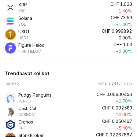
CHF
1.023
XRP
-1.40%
XRP
CHF
73.59
Solana
+1.40%
SOL
CHF
0.999892
USD1
0.00%
USD1
CHF
1.03
Figure Heloc
+2.30%
FIGR_HELOC
Trendaavat kolikot
Kolikko
Hinta ja 24 tunnin %
CHF
0.00600456
Pudgy Penguins
+0.70%
PENGU
CHF
0.092583
Cash Cat
-10.00%
CASHCAT
CHF
0.050467
Cronos
-5.40%
CRO
CHF
0.02267667
StonkBroker