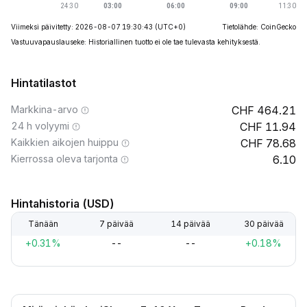
Viimeksi päivitetty: 2026-08-07 19:30:43
(UTC+0)
Tietolähde: CoinGecko
Vastuuvapauslauseke: Historiallinen tuotto ei ole tae tulevasta kehityksestä.
Hintatilastot
Markkina-arvo
464.21
24 h volyymi
11.94
Kaikkien aikojen huippu
78.68
Kierrossa oleva tarjonta
6.10
Hintahistoria (USD)
Tänään
7 päivää
14 päivää
30 päivää
+0.31%
--
--
+0.18%