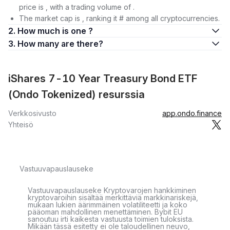
price is , with a trading volume of .
The market cap is , ranking it # among all cryptocurrencies.
2. How much is one ?
3. How many are there?
iShares 7-10 Year Treasury Bond ETF
(Ondo Tokenized) resurssia
Verkkosivusto
app.ondo.finance
Yhteisö
Vastuuvapauslauseke
Vastuuvapauslauseke Kryptovarojen hankkiminen
kryptovaroihin sisältää merkittäviä markkinariskejä,
mukaan lukien äärimmäinen volatiliteetti ja koko
pääoman mahdollinen menettäminen. Bybit EU
sanoutuu irti kaikesta vastuusta toimien tuloksista.
Mikään tässä esitetty ei ole taloudellinen neuvo,