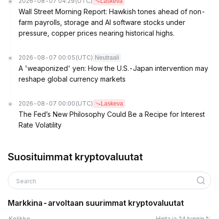
2026-08-07 04:29
(UTC)
Laskeva
Wall Street Morning Report: Hawkish tones ahead of non-
farm payrolls, storage and AI software stocks under
pressure, copper prices nearing historical highs.
2026-08-07 00:05
(UTC)
Neutraali
A 'weaponized' yen: How the U.S.-Japan intervention may
reshape global currency markets
2026-08-07 00:00
(UTC)
Laskeva
The Fed’s New Philosophy Could Be a Recipe for Interest
Rate Volatility
Suosituimmat kryptovaluutat
Search
Markkina-arvoltaan suurimmat kryptovaluutat
Kolikko
Hinta ja 24 tunnin %