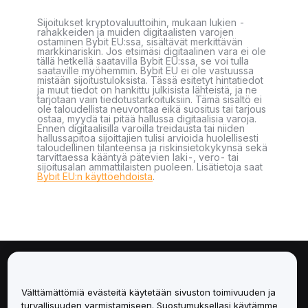
Sijoitukset kryptovaluuttoihin, mukaan lukien -
rahakkeiden ja muiden digitaalisten varojen
ostaminen Bybit EU:ssa, sisältävät merkittävän
markkinariskin. Jos etsimäsi digitaalinen vara ei ole
tällä hetkellä saatavilla Bybit EU:ssa, se voi tulla
saataville myöhemmin. Bybit EU ei ole vastuussa
mistään sijoitustuloksista. Tässä esitetyt hintatiedot
ja muut tiedot on hankittu julkisista lähteistä, ja ne
tarjotaan vain tiedotustarkoituksiin. Tämä sisältö ei
ole taloudellista neuvontaa eikä suositus tai tarjous
ostaa, myydä tai pitää hallussa digitaalisia varoja.
Ennen digitaalisilla varoilla treidausta tai niiden
hallussapitoa sijoittajien tulisi arvioida huolellisesti
taloudellinen tilanteensa ja riskinsietokykynsä sekä
tarvittaessa kääntyä pätevien laki-, vero- tai
sijoitusalan ammattilaisten puoleen. Lisätietoja saat
Bybit EU:n käyttöehdoista
.
Tietoa
Välttämättömiä evästeitä käytetään sivuston toimivuuden ja
Palvelut
turvallisuuden varmistamiseen. Suostumuksellasi käytämme