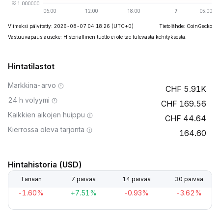
Viimeksi päivitetty: 2026-08-07 04:18:26
(UTC+0)
Tietolähde: CoinGecko
Vastuuvapauslauseke: Historiallinen tuotto ei ole tae tulevasta kehityksestä.
Hintatilastot
Markkina-arvo
5.91K
24 h volyymi
169.56
Kaikkien aikojen huippu
44.64
Kierrossa oleva tarjonta
164.60
Hintahistoria (USD)
Tänään
7 päivää
14 päivää
30 päivää
-1.60%
+7.51%
-0.93%
-3.62%