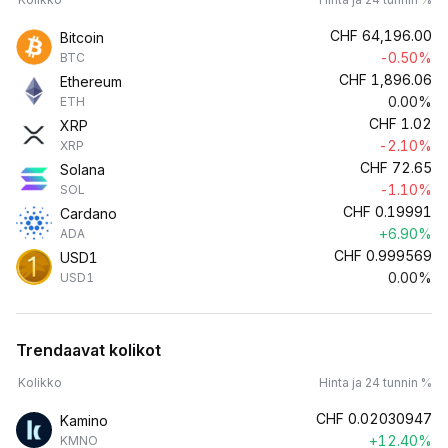
CHF
64,196.00
Bitcoin
-0.50%
BTC
CHF
1,896.06
Ethereum
0.00%
ETH
CHF
1.02
XRP
-2.10%
XRP
CHF
72.65
Solana
-1.10%
SOL
CHF
0.19991
Cardano
+6.90%
ADA
CHF
0.999569
USD1
0.00%
USD1
Trendaavat kolikot
Kolikko
Hinta ja 24 tunnin %
CHF
0.02030947
Kamino
+12.40%
KMNO