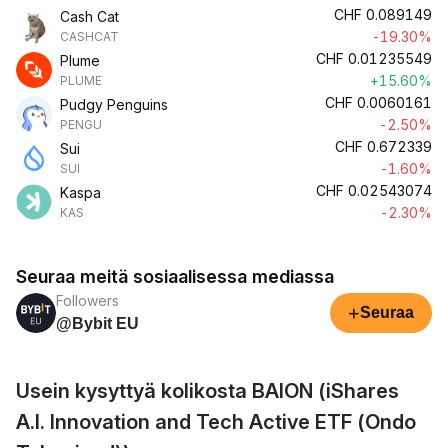
CHF
0.089149
Cash Cat
-19.30%
CASHCAT
CHF
0.01235549
Plume
+15.60%
PLUME
CHF
0.0060161
Pudgy Penguins
-2.50%
PENGU
CHF
0.672339
Sui
-1.60%
SUI
CHF
0.02543074
Kaspa
-2.30%
KAS
Seuraa meitä sosiaalisessa mediassa
Followers
+
Seuraa
@Bybit EU
Usein kysyttyä kolikosta BAION (iShares
A.I. Innovation and Tech Active ETF (Ondo