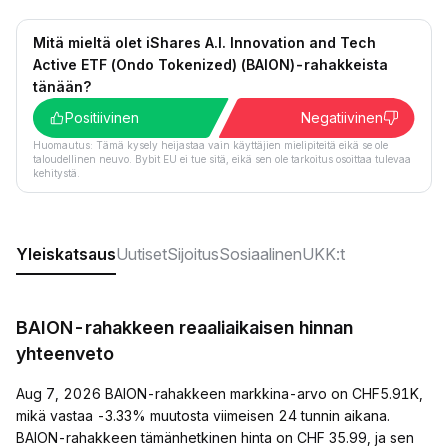
Mitä mieltä olet iShares A.I. Innovation and Tech
Active ETF (Ondo Tokenized) (BAION)-rahakkeista
tänään?
Positiivinen
Negatiivinen
Huomautus: Tämä kysely heijastaa vain käyttäjien mielipiteitä eikä se ole
taloudellinen neuvo. Bybit EU ei tue sitä, eikä sen ole tarkoitus osoittaa tulevaa
kehitystä.
Yleiskatsaus
Uutiset
Sijoitus
Sosiaalinen
UKK:t
BAION-rahakkeen reaaliaikaisen hinnan
yhteenveto
Aug 7, 2026 BAION-rahakkeen markkina-arvo on CHF5.91K,
mikä vastaa -3.33% muutosta viimeisen 24 tunnin aikana.
BAION-rahakkeen tämänhetkinen hinta on CHF 35.99, ja sen