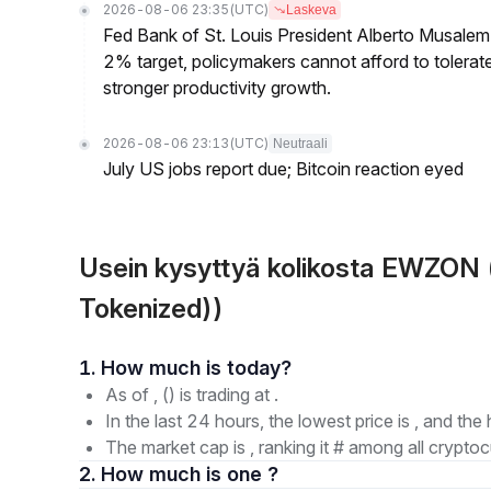
2026-08-06 23:35
(UTC)
Laskeva
Fed Bank of St. Louis President Alberto Musalem s
2% target, policymakers cannot afford to tolerate h
stronger productivity growth.
2026-08-06 23:13
(UTC)
Neutraali
July US jobs report due; Bitcoin reaction eyed
Usein kysyttyä kolikosta EWZON 
Tokenized))
1. How much is today?
As of , () is trading at .
In the last 24 hours, the lowest price is , and the 
The market cap is , ranking it # among all cryptoc
2. How much is one ?