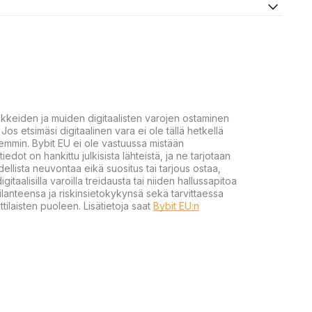
akkeiden ja muiden digitaalisten varojen ostaminen
Jos etsimäsi digitaalinen vara ei ole tällä hetkellä
öhemmin. Bybit EU ei ole vastuussa mistään
tiedot on hankittu julkisista lähteistä, ja ne tarjotaan
dellista neuvontaa eikä suositus tai tarjous ostaa,
gitaalisilla varoilla treidausta tai niiden hallussapitoa
en tilanteensa ja riskinsietokykynsä sekä tarvittaessa
tilaisten puoleen. Lisätietoja saat
Bybit EU:n