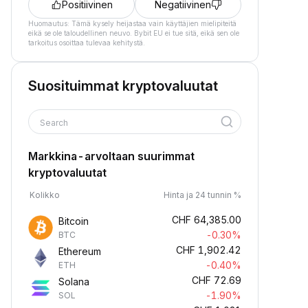
Positiivinen
Negatiivinen
Huomautus: Tämä kysely heijastaa vain käyttäjien mielipiteitä
eikä se ole taloudellinen neuvo. Bybit EU ei tue sitä, eikä sen ole
tarkoitus osoittaa tulevaa kehitystä.
Suosituimmat kryptovaluutat
Search
Markkina-arvoltaan suurimmat
kryptovaluutat
Kolikko
Hinta ja 24 tunnin %
CHF
64,385.00
Bitcoin
-0.30%
BTC
CHF
1,902.42
Ethereum
-0.40%
ETH
CHF
72.69
Solana
-1.90%
SOL