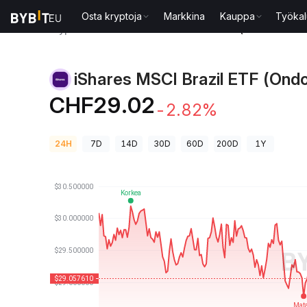
Osta kryptoja
Markkina
Kauppa
Työkal
Kryptohinnat
iShares MSCI Brazil ETF (Ondo Token
iShares MSCI Brazil ETF (Ond
CHF29.02
-2.82%
24H
7D
14D
30D
60D
200D
1Y