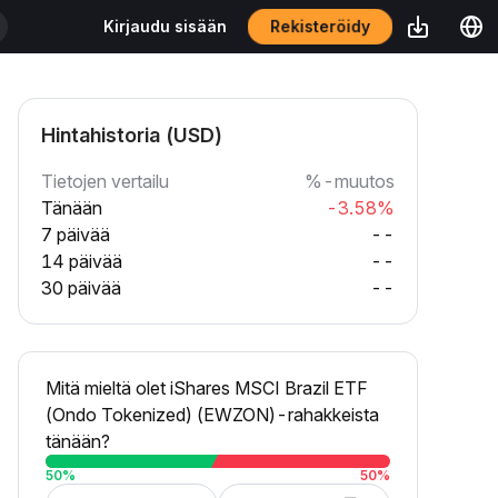
Rekisteröidy
Kirjaudu sisään
Hintahistoria (USD)
Tietojen vertailu
%-muutos
Tänään
-3.58%
7 päivää
--
14 päivää
--
30 päivää
--
Mitä mieltä olet iShares MSCI Brazil ETF
(Ondo Tokenized) (EWZON)-rahakkeista
tänään?
50
%
50
%