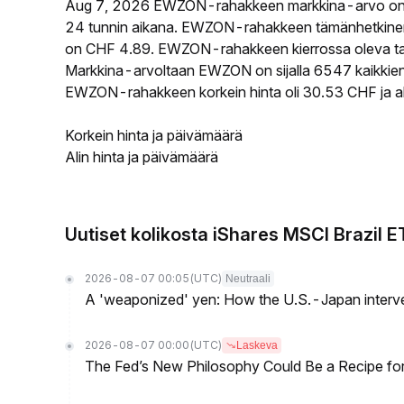
Aug 7, 2026 EWZON-rahakkeen markkina-arvo on 
24 tunnin aikana. EWZON-rahakkeen tämänhetkinen 
on CHF 4.89. EWZON-rahakkeen kierrossa oleva tarj
Markkina-arvoltaan EWZON on sijalla 6547 kaikkien 
EWZON-rahakkeen korkein hinta oli 30.53 CHF ja ali
Korkein hinta ja päivämäärä
Alin hinta ja päivämäärä
Uutiset kolikosta iShares MSCI Brazil 
2026-08-07 00:05
(UTC)
Neutraali
A 'weaponized' yen: How the U.S.-Japan interve
2026-08-07 00:00
(UTC)
Laskeva
The Fed’s New Philosophy Could Be a Recipe for I