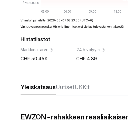
Viimeksi päivitetty: 2026-08-07 02:23:30
(UTC+0)
Vastuuvapauslauseke: Historiallinen tuotto ei ole tae tulevasta kehityksestä.
Hintatilastot
Markkina-arvo
24 h volyymi
50.45K
4.89
Yleiskatsaus
Uutiset
UKK:t
EWZON-rahakkeen reaaliaikaisen