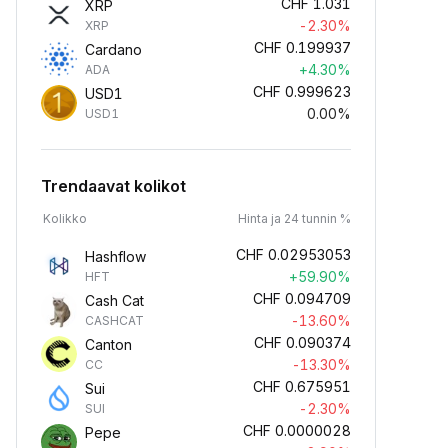
CHF
1.031
XRP
-2.30%
XRP
CHF
0.199937
Cardano
+4.30%
ADA
CHF
0.999623
USD1
0.00%
USD1
Trendaavat kolikot
Kolikko
Hinta ja 24 tunnin %
CHF
0.02953053
Hashflow
+59.90%
HFT
CHF
0.094709
Cash Cat
-13.60%
CASHCAT
CHF
0.090374
Canton
-13.30%
CC
CHF
0.675951
Sui
-2.30%
SUI
CHF
0.0000028
Pepe