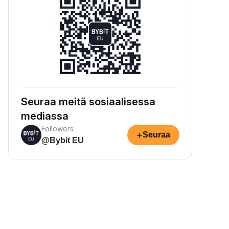
Seuraa meitä sosiaalisessa
mediassa
Followers
+
Seuraa
@Bybit EU