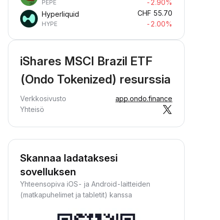
-2.90%
PEPE
CHF
55.70
Hyperliquid
-2.00%
HYPE
iShares MSCI Brazil ETF
(Ondo Tokenized) resurssia
Verkkosivusto
app.ondo.finance
Yhteisö
Skannaa ladataksesi
sovelluksen
Yhteensopiva iOS- ja Android-laitteiden
(matkapuhelimet ja tabletit) kanssa