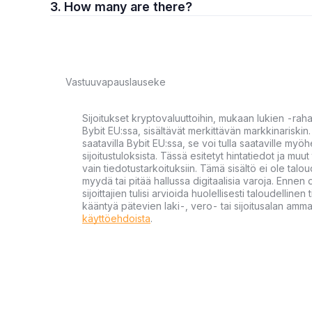
3. How many are there?
Vastuuvapauslauseke
Sijoitukset kryptovaluuttoihin, mukaan lukien -rah
Bybit EU:ssa, sisältävät merkittävän markkinariskin. 
saatavilla Bybit EU:ssa, se voi tulla saataville my
sijoitustuloksista. Tässä esitetyt hintatiedot ja muut 
vain tiedotustarkoituksiin. Tämä sisältö ei ole talou
myydä tai pitää hallussa digitaalisia varoja. Ennen di
sijoittajien tulisi arvioida huolellisesti taloudellin
kääntyä pätevien laki-, vero- tai sijoitusalan ammat
käyttöehdoista
.