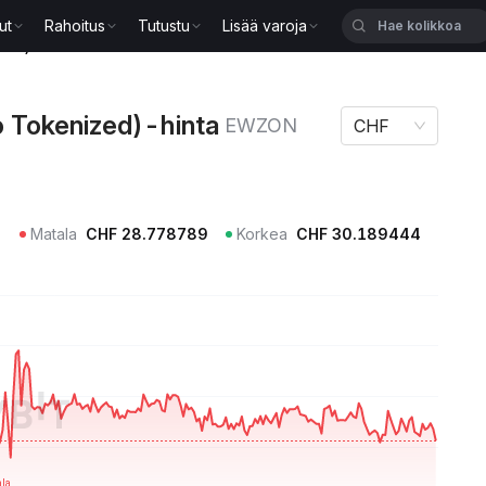
ut
Rahoitus
Tutustu
Lisää varoja
ized)-hinta EWZON
o Tokenized)-hinta
EWZON
CHF
Matala
CHF
28.778789
Korkea
CHF
30.189444