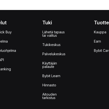
lut
Tuki
Tuotte
ick Buy
Lähetä tapaus
Kauppa
tai valitus
jelma
Earn
Tukikeskus
eluohjelma
Bybit Car
Palvelukeskus
API
Käyttäjän
palaute
anking
Bybit Learn
Hinnasto
Aitouden
tarkistus