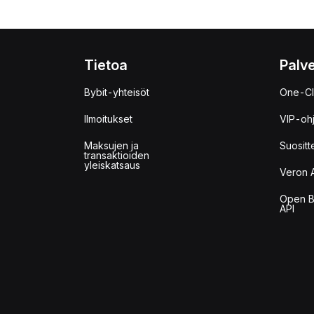
Tietoa
Palve
Bybit-yhteisöt
One-Cl
Ilmoitukset
VIP-oh
Maksujen ja
Suositt
transaktioiden
yleiskatsaus
Veron 
Open B
API