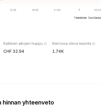
Tietolähde: CoinGecko
Kaikkien aikojen huippu
Kierrossa oleva tarjonta
32.94
1.74K
 hinnan yhteenveto