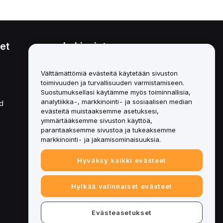
et
Lakiasiat
Eturistiriitapolitiikka
Välttämättömiä evästeitä käytetään sivuston
toimivuuden ja turvallisuuden varmistamiseen.
Yhteenveto säilytys- ja
hallinnointikäytännöstä
Suostumuksellasi käytämme myös toiminnallisia,
analytiikka-, markkinointi- ja sosiaalisen median
d
ESG-tiedot
evästeitä muistaaksemme asetuksesi,
ymmärtääksemme sivuston käyttöä,
Crypto-Asset White Papers
parantaaksemme sivustoa ja tukeaksemme
markkinointi- ja jakamisominaisuuksia.
Hyväksy kaikki evästeet
Hylkää valinnaiset evästeet
Evästeasetukset