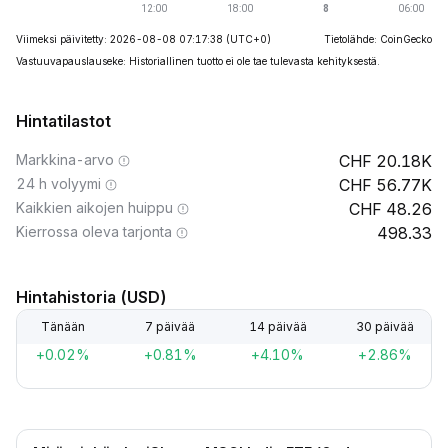
Viimeksi päivitetty: 2026-08-08 07:17:38
(UTC+0)
Tietolähde: CoinGecko
Vastuuvapauslauseke: Historiallinen tuotto ei ole tae tulevasta kehityksestä.
Hintatilastot
Markkina-arvo
20.18K
24 h volyymi
56.77K
Kaikkien aikojen huippu
48.26
Kierrossa oleva tarjonta
498.33
Hintahistoria (USD)
Tänään
7 päivää
14 päivää
30 päivää
+0.02%
+0.81%
+4.10%
+2.86%