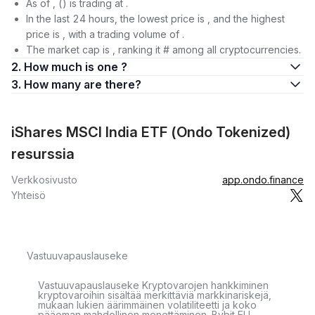
As of , () is trading at .
In the last 24 hours, the lowest price is , and the highest
price is , with a trading volume of .
The market cap is , ranking it # among all cryptocurrencies.
2. How much is one ?
3. How many are there?
iShares MSCI India ETF (Ondo Tokenized)
resurssia
Verkkosivusto
app.ondo.finance
Yhteisö
Vastuuvapauslauseke
Vastuuvapauslauseke Kryptovarojen hankkiminen
kryptovaroihin sisältää merkittäviä markkinariskejä,
mukaan lukien äärimmäinen volatiliteetti ja koko
pääoman mahdollinen menettäminen. Bybit EU