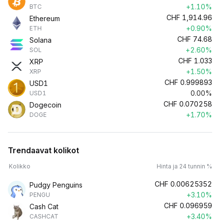
+1.10%
BTC
CHF
1,914.96
Ethereum
+0.90%
ETH
CHF
74.68
Solana
+2.60%
SOL
CHF
1.033
XRP
+1.50%
XRP
CHF
0.999893
USD1
0.00%
USD1
CHF
0.070258
Dogecoin
+1.70%
DOGE
Trendaavat kolikot
Kolikko
Hinta ja 24 tunnin %
CHF
0.00625352
Pudgy Penguins
+3.10%
PENGU
CHF
0.096959
Cash Cat
+3.40%
CASHCAT