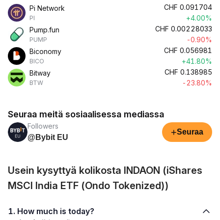
CHF
0.091704
Pi Network
+4.00%
PI
CHF
0.00228033
Pump.fun
-0.90%
PUMP
CHF
0.056981
Biconomy
+41.80%
BICO
CHF
0.138985
Bitway
-23.80%
BTW
Seuraa meitä sosiaalisessa mediassa
Followers
+
Seuraa
@Bybit EU
Usein kysyttyä kolikosta INDAON (iShares
MSCI India ETF (Ondo Tokenized))
1. How much is today?