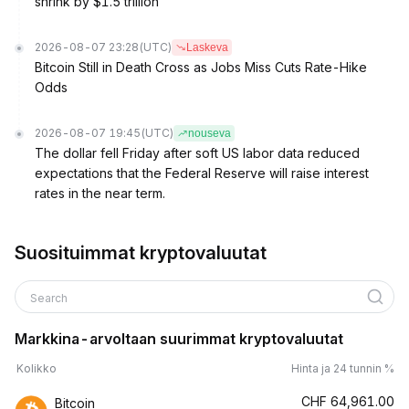
shrink by $1.5 trillion
2026-08-07 23:28
(UTC)
Laskeva
Bitcoin Still in Death Cross as Jobs Miss Cuts Rate-Hike
Odds
2026-08-07 19:45
(UTC)
nouseva
The dollar fell Friday after soft US labor data reduced
expectations that the Federal Reserve will raise interest
rates in the near term.
Suosituimmat kryptovaluutat
Search
Markkina-arvoltaan suurimmat kryptovaluutat
Kolikko
Hinta ja 24 tunnin %
CHF
64,961.00
Bitcoin