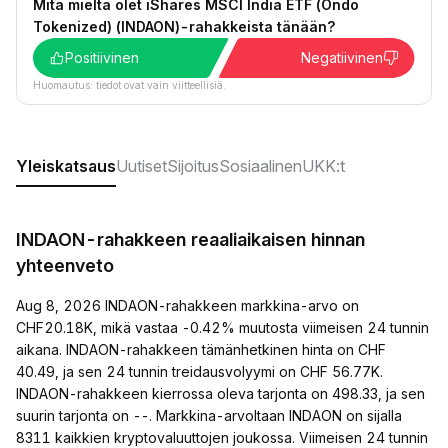
Mitä mieltä olet iShares MSCI India ETF (Ondo
Tokenized) (INDAON)-rahakkeista tänään?
Positiivinen
Negatiivinen
Huomautus: tiedot ovat vain viitteellisiä.
Yleiskatsaus
Uutiset
Sijoitus
Sosiaalinen
UKK:t
INDAON-rahakkeen reaaliaikaisen hinnan
yhteenveto
Aug 8, 2026 INDAON-rahakkeen markkina-arvo on
CHF20.18K, mikä vastaa -0.42% muutosta viimeisen 24 tunnin
aikana. INDAON-rahakkeen tämänhetkinen hinta on CHF
40.49, ja sen 24 tunnin treidausvolyymi on CHF 56.77K.
INDAON-rahakkeen kierrossa oleva tarjonta on 498.33, ja sen
suurin tarjonta on --. Markkina-arvoltaan INDAON on sijalla
8311 kaikkien kryptovaluuttojen joukossa. Viimeisen 24 tunnin