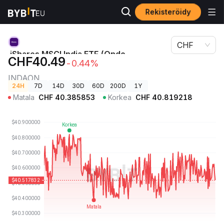
Rekisteröidy
iShares MSCI India ETF (Ondo Tokenized)-hinta
Kryptohinnat
INDAON
CHF
iShares MSCI India ETF (Ondo
CHF40.49
-0.44%
Tokenized)-hinta
INDAON
24H
7D
14D
30D
60D
200D
1Y
Matala
CHF
40.385853
Korkea
CHF
40.819218