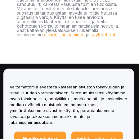
sanoutuu irti kaikesta vastuusta toimien tuloksista.
Mikään tässä esitetty ei ole taloudellinen neuvo,
suositus tai tarjous ostaa, myydä tai pitää hallussa
digitaalisia varoja. Käyttäjien tulee arvioida
taloudellinen tilanteensa itsenäisesti, ja heitä
kehotetaan konsultoimaan ammattimaisia neuvojia.
Saat kattavan yleiskatsauksen lukemalla
asiakirjamme
riskien ilmoittaminen
ja
käyttöehdot
.
Tietoa
Välttämättömiä evästeitä käytetään sivuston toimivuuden ja
Palvelut
turvallisuuden varmistamiseen. Suostumuksellasi käytämme
myös toiminnallisia, analytiikka-, markkinointi- ja sosiaalisen
median evästeitä muistaaksemme asetuksesi,
Tuki
ymmärtääksemme sivuston käyttöä, parantaaksemme
sivustoa ja tukeaksemme markkinointi- ja
Tuotteet
jakamisominaisuuksia.
Lakiasiat
Hyväksy kaikki
Hylkää valinnaiset