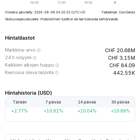
Viimeksi päivitetty: 2026-08-08 04:20:53
(UTC+0)
Tietolähde: CoinGecko
Vastuuvapauslauseke: Historiallinen tuotto ei ole tae tulevasta kehityksestä.
Hintatilastot
Markkina-arvo
20.68M
24 h volyymi
3.15M
Kaikkien aikojen huippu
84.09
Kierrossa oleva tarjonta
442.55K
Hintahistoria (USD)
Tänään
7 päivää
14 päivää
30 päivää
+2.77%
+10.92%
+10.04%
+10.69%