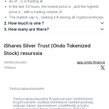
As of , () is trading at .
In the last 24 hours, the lowest price is , and the highest
price is , with a trading volume of .
The market cap is , ranking it # among all cryptocurrencies.
2. How much is one ?
3. How many are there?
iShares Silver Trust (Ondo Tokenized
Stock) resurssia
Verkkosivusto
app.ondo.finance
Yhteisö
Vastuuvapauslauseke
Vastuuvapauslauseke Kryptovarojen hankkiminen
kryptovaroihin sisältää merkittäviä markkinariskejä,
mukaan lukien äärimmäinen volatiliteetti ja koko
pääoman mahdollinen menettäminen. Bybit EU