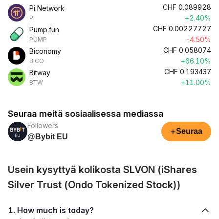
CHF
0.089928
Pi Network
+2.40%
PI
CHF
0.00227727
Pump.fun
-4.50%
PUMP
CHF
0.058074
Biconomy
+66.10%
BICO
CHF
0.193437
Bitway
+11.00%
BTW
Seuraa meitä sosiaalisessa mediassa
Followers
+
Seuraa
@Bybit EU
Usein kysyttyä kolikosta SLVON (iShares
Silver Trust (Ondo Tokenized Stock))
1. How much is today?