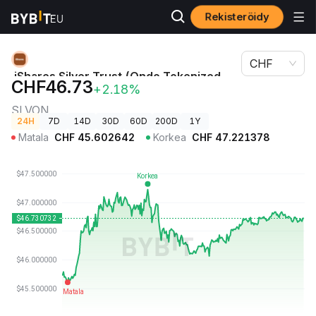
Rekisteröidy
iShares Silver Trust (Ondo Tokenized Stock)-hinta
Kryptohinnat
SLVON
CHF
iShares Silver Trust (Ondo Tokenized
CHF46.73
+2.18%
Stock)-hinta
SLVON
24H
7D
14D
30D
60D
200D
1Y
Matala
CHF
45.602642
Korkea
CHF
47.221378