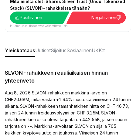
Mitä mieltä olet iShares Silver Trust (Ondo Tokenized
Stock) (SLVON)-rahakkeista tänään?
Positiivinen
Negatiivinen
Huomautus: tiedot ovat vain viitteellisiä.
Yleiskatsaus
Uutiset
Sijoitus
Sosiaalinen
UKK:t
SLVON-rahakkeen reaaliaikaisen hinnan
yhteenveto
Aug 8, 2026 SLVON-rahakkeen markkina-arvo on
CHF20.68M, mikä vastaa +1.94% muutosta viimeisen 24 tunnin
aikana. SLVON-rahakkeen tämänhetkinen hinta on CHF 46.73,
ja sen 24 tunnin treidausvolyymi on CHF 3.15M. SLVON-
rahakkeen kierrossa oleva tarjonta on 442.55K, ja sen suurin
tarjonta on --. Markkina-arvoltaan SLVON on sijalla 705
kaikkien kryptovaluuttojen joukossa. Viimeisen 24 tunnin