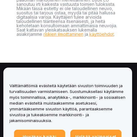
sanoutuu irti kaikesta vastuusta toimien tuloksista.
Mikään tässä esitetty ei ole taloudellinen neuvo,
suositus tai tarjous ostaa, myydä tai pitää hallussa
digitaalisia varoja. Käyttäjien tulee arvioida
taloudellinen tilanteensa itsenäisesti, ja heitä
kehotetaan konsultoimaan ammattimaisia neuvojia.
Saat kattavan yleiskatsauksen lukemalla
asiakirjamme
riskien ilmoittaminen
ja
käyttöehdot
.
Tietoa
Välttämättömiä evästeitä käytetään sivuston toimivuuden ja
Palvelut
turvallisuuden varmistamiseen. Suostumuksellasi käytämme
myös toiminnallisia, analytiikka-, markkinointi- ja sosiaalisen
median evästeitä muistaaksemme asetuksesi,
Tuki
ymmärtääksemme sivuston käyttöä, parantaaksemme
sivustoa ja tukeaksemme markkinointi- ja
Tuotteet
jakamisominaisuuksia.
Lakiasiat
Hyväksy kaikki
Hylkää valinnaiset