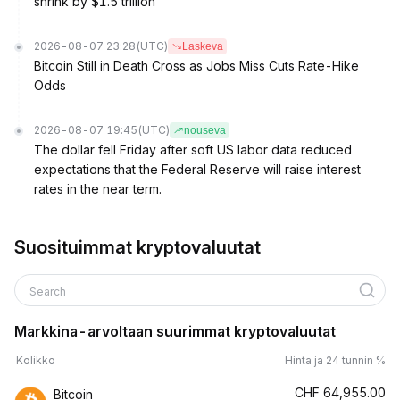
shrink by $1.5 trillion
2026-08-07 23:28
(UTC)
Laskeva
Bitcoin Still in Death Cross as Jobs Miss Cuts Rate-Hike
Odds
2026-08-07 19:45
(UTC)
nouseva
The dollar fell Friday after soft US labor data reduced
expectations that the Federal Reserve will raise interest
rates in the near term.
Suosituimmat kryptovaluutat
Search
Markkina-arvoltaan suurimmat kryptovaluutat
Kolikko
Hinta ja 24 tunnin %
CHF
64,955.00
Bitcoin