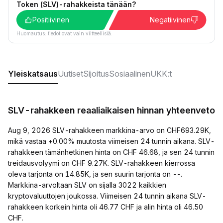
Token (SLV)-rahakkeista tänään?
Positiivinen
Negatiivinen
Huomautus: tiedot ovat vain viitteellisiä.
Yleiskatsaus
Uutiset
Sijoitus
Sosiaalinen
UKK:t
SLV-rahakkeen reaaliaikaisen hinnan yhteenveto
Aug 9, 2026 SLV-rahakkeen markkina-arvo on CHF693.29K,
mikä vastaa +0.00% muutosta viimeisen 24 tunnin aikana. SLV-
rahakkeen tämänhetkinen hinta on CHF 46.68, ja sen 24 tunnin
treidausvolyymi on CHF 9.27K. SLV-rahakkeen kierrossa
oleva tarjonta on 14.85K, ja sen suurin tarjonta on --.
Markkina-arvoltaan SLV on sijalla 3022 kaikkien
kryptovaluuttojen joukossa. Viimeisen 24 tunnin aikana SLV-
rahakkeen korkein hinta oli 46.77 CHF ja alin hinta oli 46.50
CHF.