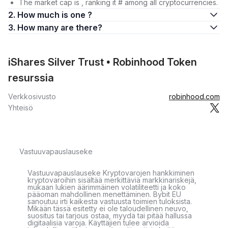
The market cap is , ranking it # among all cryptocurrencies.
2. How much is one ?
3. How many are there?
iShares Silver Trust • Robinhood Token
resurssia
Verkkosivusto
robinhood.com
Yhteisö
Vastuuvapauslauseke
Vastuuvapauslauseke Kryptovarojen hankkiminen
kryptovaroihin sisältää merkittäviä markkinariskejä,
mukaan lukien äärimmäinen volatiliteetti ja koko
pääoman mahdollinen menettäminen. Bybit EU
sanoutuu irti kaikesta vastuusta toimien tuloksista.
Mikään tässä esitetty ei ole taloudellinen neuvo,
suositus tai tarjous ostaa, myydä tai pitää hallussa
digitaalisia varoja. Käyttäjien tulee arvioida