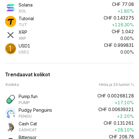
CHF
77.08
Solana
+1.80%
SOL
CHF
0.143275
Tutorial
+126.30%
TUT
CHF
1.042
XRP
0.00%
XRP
CHF
0.999831
USD1
0.00%
USD1
Trendaavat kolikot
Kolikko
Hinta ja 24 tunnin %
CHF
0.00268128
Pump.fun
+17.10%
PUMP
CHF
0.00639321
Pudgy Penguins
+2.20%
PENGU
CHF
0.131261
Cash Cat
+28.10%
CASHCAT
CHF
208.78
Bittensor