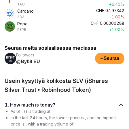
+6.40%
TAO
CHF
0.197342
Cardano
-1.00%
ADA
CHF
0.00000288
Pepe
+1.00%
PEPE
Seuraa meitä sosiaalisessa mediassa
Followers
+
Seuraa
@Bybit EU
Usein kysyttyä kolikosta SLV (iShares
Silver Trust • Robinhood Token)
1. How much is today?
As of , () is trading at .
In the last 24 hours, the lowest price is , and the highest
price is , with a trading volume of .