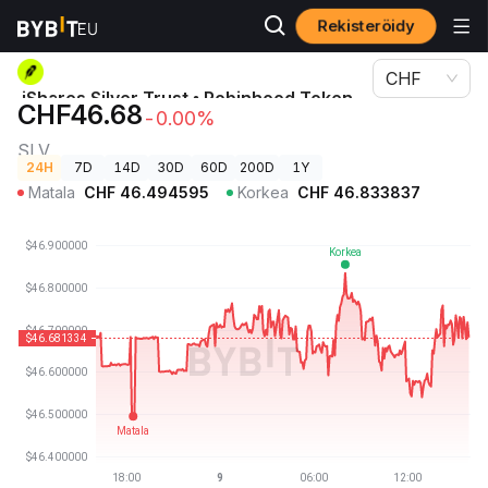
Rekisteröidy
Kryptohinnat
iShares Silver Trust • Robinhood Token-hinta SLV
CHF
iShares Silver Trust • Robinhood Token-
CHF46.68
-0.00%
hinta
SLV
24H
7D
14D
30D
60D
200D
1Y
Matala
CHF
46.494595
Korkea
CHF
46.833837