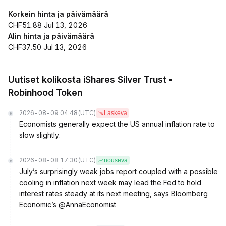
Korkein hinta ja päivämäärä
CHF51.88 Jul 13, 2026
Alin hinta ja päivämäärä
CHF37.50 Jul 13, 2026
Uutiset kolikosta iShares Silver Trust •
Robinhood Token
2026-08-09 04:48
(UTC)
Laskeva
Economists generally expect the US annual inflation rate to
slow slightly.
2026-08-08 17:30
(UTC)
nouseva
July’s surprisingly weak jobs report coupled with a possible
cooling in inflation next week may lead the Fed to hold
interest rates steady at its next meeting, says Bloomberg
Economic’s @AnnaEconomist