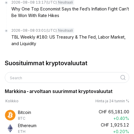
2026-08-08 13:17
(UTC)
Neutraali
Why One Top Economist Says the Fed’s Inflation Fight Can’t
Be Won With Rate Hikes
2026-08-08 03:01
(UTC)
Neutraali
TBL Weekly #180: US Treasury & The Fed, Labor Market,
and Liquidity
Suosituimmat kryptovaluutat
Search
Markkina-arvoltaan suurimmat kryptovaluutat
Kolikko
Hinta ja 24 tunnin %
CHF
65,181.00
Bitcoin
+0.40%
BTC
CHF
1,925.12
Ethereum
+0.20%
ETH