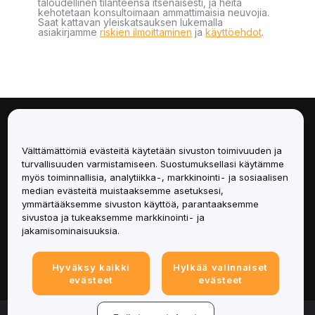
taloudellinen tilanteensa itsenäisesti, ja heitä
kehotetaan konsultoimaan ammattimaisia neuvojia.
Saat kattavan yleiskatsauksen lukemalla
asiakirjamme
riskien ilmoittaminen
ja
käyttöehdot
.
Tietoa
Välttämättömiä evästeitä käytetään sivuston toimivuuden ja
Palvelut
turvallisuuden varmistamiseen. Suostumuksellasi käytämme
myös toiminnallisia, analytiikka-, markkinointi- ja sosiaalisen
median evästeitä muistaaksemme asetuksesi,
Tuki
ymmärtääksemme sivuston käyttöä, parantaaksemme
sivustoa ja tukeaksemme markkinointi- ja
Tuotteet
jakamisominaisuuksia.
Lakiasiat
Hyväksy kaikki
Hylkää valinnaiset
evästeet
evästeet