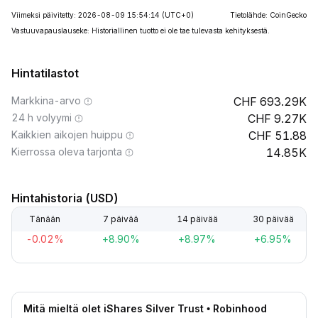
Viimeksi päivitetty: 2026-08-09 15:54:14
(UTC+0)
Tietolähde: CoinGecko
Vastuuvapauslauseke: Historiallinen tuotto ei ole tae tulevasta kehityksestä.
Hintatilastot
Markkina-arvo
693.29K
24 h volyymi
9.27K
Kaikkien aikojen huippu
51.88
Kierrossa oleva tarjonta
14.85K
Hintahistoria (USD)
Tänään
7 päivää
14 päivää
30 päivää
-0.02%
+8.90%
+8.97%
+6.95%
Mitä mieltä olet iShares Silver Trust • Robinhood