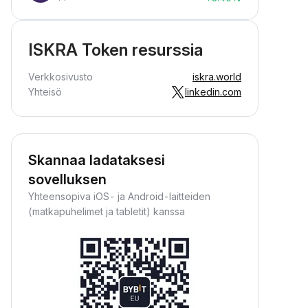
ISKRA Token resurssia
Verkkosivusto
iskra.world
Yhteisö
linkedin.com
Skannaa ladataksesi
sovelluksen
Yhteensopiva iOS- ja Android-laitteiden
(matkapuhelimet ja tabletit) kanssa