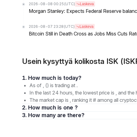
2026-08-08 00:25
(UTC)
Laskeva
Morgan Stanley: Expects Federal Reserve balance 
2026-08-07 23:28
(UTC)
Laskeva
Bitcoin Still in Death Cross as Jobs Miss Cuts R
Usein kysyttyä kolikosta ISK (IS
1. How much is today?
As of , () is trading at .
In the last 24 hours, the lowest price is , and the 
The market cap is , ranking it # among all cryptoc
2. How much is one ?
3. How many are there?