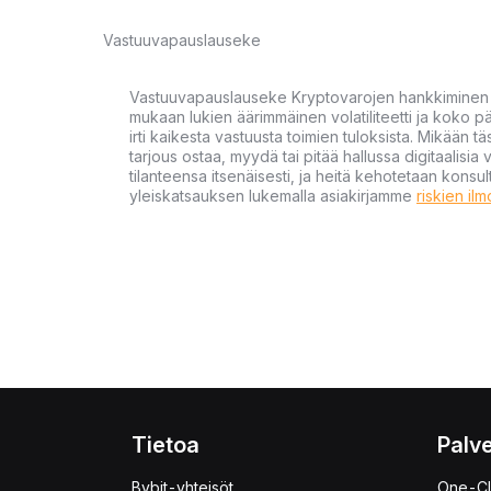
Vastuuvapauslauseke
Vastuuvapauslauseke Kryptovarojen hankkiminen kr
mukaan lukien äärimmäinen volatiliteetti ja koko
irti kaikesta vastuusta toimien tuloksista. Mikään tä
tarjous ostaa, myydä tai pitää hallussa digitaalisia 
tilanteensa itsenäisesti, ja heitä kehotetaan kons
yleiskatsauksen lukemalla asiakirjamme
riskien il
Tietoa
Palve
Bybit-yhteisöt
One-Cl