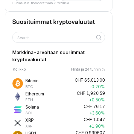
Huomautus: tiedot ovat vain viitteellisiä.
Suosituimmat kryptovaluutat
Search
Markkina-arvoltaan suurimmat
kryptovaluutat
Kolikko
Hinta ja 24 tunnin %
CHF
65,013.00
Bitcoin
+0.20%
BTC
CHF
1,920.59
Ethereum
+0.50%
ETH
CHF
76.17
Solana
+3.60%
SOL
CHF
1.047
XRP
+1.90%
XRP
CHF
0.999607
USD1