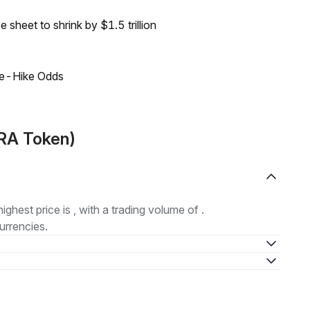
sheet to shrink by $1.5 trillion
ate-Hike Odds
KRA Token)
highest price is , with a trading volume of .
urrencies.