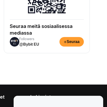
Seuraa meitä sosiaalisessa
mediassa
Followers
+
Seuraa
@Bybit EU
et
Lakiasiat
Eturistiriitapolitiikka