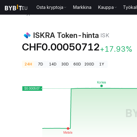
Osta kryptoja
Markkina
Kauppa
Työkal
Kryptohinnat
ISKRA Token-hinta ISK
ISKRA Token-hinta
ISK
CHF0.00050712
+17.93%
24H
7D
14D
30D
60D
200D
1Y