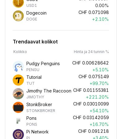
0.00%
USD1
CHF
0.071098
Dogecoin
+2.10%
DOGE
Trendaavat kolikot
Kolikko
Hinta ja 24 tunnin %
CHF
0.00628642
Pudgy Penguins
+5.10%
PENGU
CHF
0.075149
Tutorial
+99.70%
TUT
CHF
0.01155381
Jimothy The Raccoon
+221.20%
JIMOTHY
CHF
0.03010099
StonkBroker
+54.10%
STONKBROKER
CHF
0.03142059
Pons
+16.70%
PONS
CHF
0.091218
Pi Network
+3.40%
PI