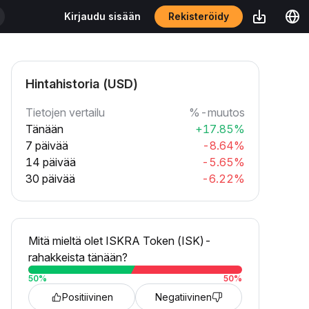
Rekisteröidy
Kirjaudu sisään
Hintahistoria (USD)
Tietojen vertailu
%-muutos
Tänään
+17.85%
7 päivää
-8.64%
14 päivää
-5.65%
30 päivää
-6.22%
Mitä mieltä olet ISKRA Token (ISK)-
rahakkeista tänään?
50
%
50
%
Positiivinen
Negatiivinen