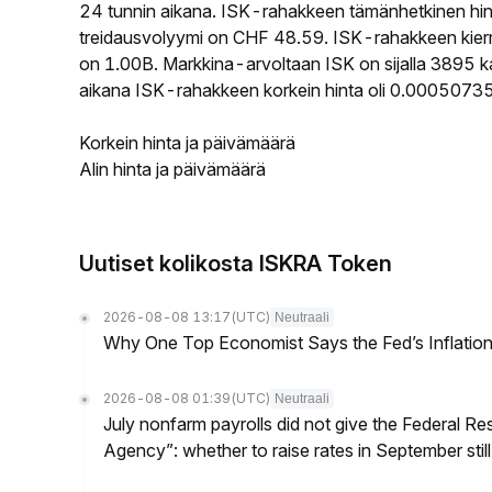
24 tunnin aikana. ISK-rahakkeen tämänhetkinen hi
treidausvolyymi on CHF 48.59. ISK-rahakkeen kierro
on 1.00B. Markkina-arvoltaan ISK on sijalla 3895 ka
aikana ISK-rahakkeen korkein hinta oli 0.00050735
Korkein hinta ja päivämäärä
Alin hinta ja päivämäärä
Uutiset kolikosta ISKRA Token
2026-08-08 13:17
(UTC)
Neutraali
Why One Top Economist Says the Fed’s Inflation
2026-08-08 01:39
(UTC)
Neutraali
July nonfarm payrolls did not give the Federal 
Agency”: whether to raise rates in September still