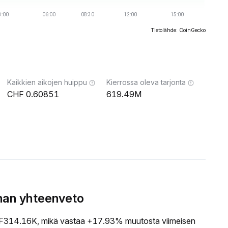
Tietolähde: CoinGecko
Kaikkien aikojen huippu
Kierrossa oleva tarjonta
0.60851
619.49M
nnan yhteenveto
314.16K, mikä vastaa +17.93% muutosta viimeisen