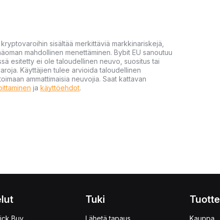
yptovaroihin sisältää merkittäviä markkinariskejä,
 pääoman mahdollinen menettäminen. Bybit EU sanoutuu
ssä esitetty ei ole taloudellinen neuvo, suositus tai
varoja. Käyttäjien tulee arvioida taloudellinen
ultoimaan ammattimaisia neuvojia. Saat kattavan
moittaminen
ja
käyttöehdot
.
lut
Tuki
Tuotte
ick Buy
Lähetä tapaus
Kauppa