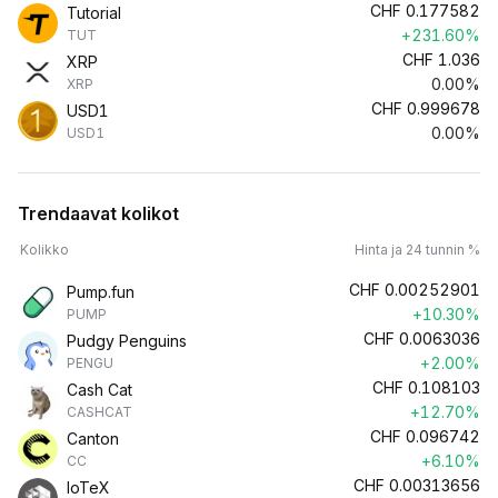
CHF
0.177582
Tutorial
+231.60%
TUT
CHF
1.036
XRP
0.00%
XRP
CHF
0.999678
USD1
0.00%
USD1
Trendaavat kolikot
Kolikko
Hinta ja 24 tunnin %
CHF
0.00252901
Pump.fun
+10.30%
PUMP
CHF
0.0063036
Pudgy Penguins
+2.00%
PENGU
CHF
0.108103
Cash Cat
+12.70%
CASHCAT
CHF
0.096742
Canton
+6.10%
CC
CHF
0.00313656
IoTeX