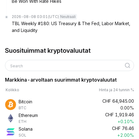
Be Won With Rate Hikes
2026-08-08 03:01
(UTC)
Neutraali
TBL Weekly #180: US Treasury & The Fed, Labor Market,
and Liquidity
Suosituimmat kryptovaluutat
Search
Markkina-arvoltaan suurimmat kryptovaluutat
Kolikko
Hinta ja 24 tunnin %
CHF
64,945.00
Bitcoin
0.00%
BTC
CHF
1,919.46
Ethereum
+0.10%
ETH
CHF
76.46
Solana
+2.00%
SOL