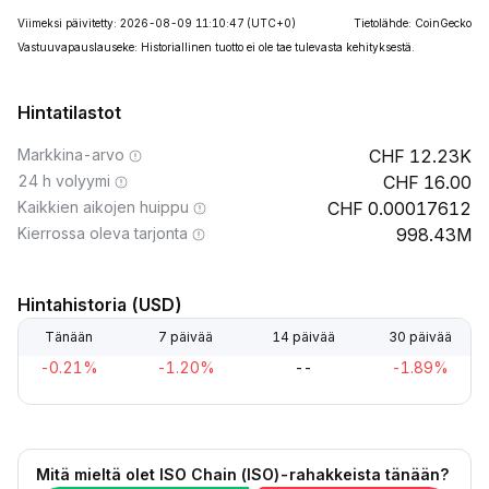
Viimeksi päivitetty: 2026-08-09 11:10:47
(UTC+0)
Tietolähde: CoinGecko
Vastuuvapauslauseke: Historiallinen tuotto ei ole tae tulevasta kehityksestä.
Hintatilastot
Markkina-arvo
12.23K
24 h volyymi
16.00
Kaikkien aikojen huippu
0.00017612
Kierrossa oleva tarjonta
998.43M
Hintahistoria (USD)
Tänään
7 päivää
14 päivää
30 päivää
-0.21%
-1.20%
--
-1.89%
Mitä mieltä olet ISO Chain (ISO)-rahakkeista tänään?