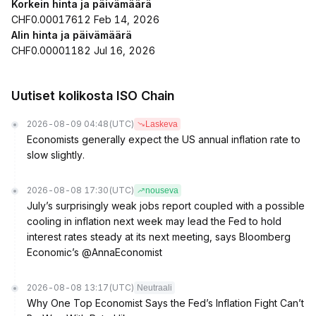
Korkein hinta ja päivämäärä
CHF0.00017612 Feb 14, 2026
Alin hinta ja päivämäärä
CHF0.00001182 Jul 16, 2026
Uutiset kolikosta ISO Chain
2026-08-09 04:48
(UTC)
Laskeva
Economists generally expect the US annual inflation rate to
slow slightly.
2026-08-08 17:30
(UTC)
nouseva
July’s surprisingly weak jobs report coupled with a possible
cooling in inflation next week may lead the Fed to hold
interest rates steady at its next meeting, says Bloomberg
Economic’s @AnnaEconomist
2026-08-08 13:17
(UTC)
Neutraali
Why One Top Economist Says the Fed’s Inflation Fight Can’t