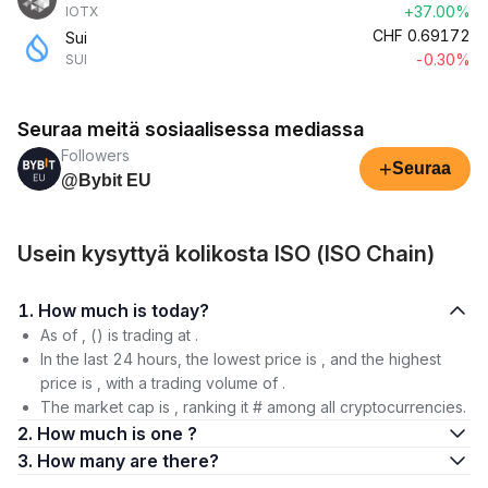
+37.00%
IOTX
CHF
0.69172
Sui
-0.30%
SUI
Seuraa meitä sosiaalisessa mediassa
Followers
+
Seuraa
@Bybit EU
Usein kysyttyä kolikosta ISO (ISO Chain)
1. How much is today?
As of , () is trading at .
In the last 24 hours, the lowest price is , and the highest
price is , with a trading volume of .
The market cap is , ranking it # among all cryptocurrencies.
2. How much is one ?
3. How many are there?