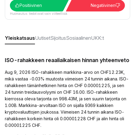
Positiivinen
Negatiivinen
Huomautus: tiedot ovat vain viitteellisiä.
Yleiskatsaus
Uutiset
Sijoitus
Sosiaalinen
UKK:t
ISO-rahakkeen reaaliaikaisen hinnan yhteenveto
Aug 9, 2026 ISO-rahakkeen markkina-arvo on CHF12.23K,
mikä vastaa -0.03% muutosta viimeisen 24 tunnin aikana. ISO-
rahakkeen tämänhetkinen hinta on CHF 0.00001225, ja sen
24 tunnin treidausvolyymi on CHF 16.00. ISO-rahakkeen
kierrossa oleva tarjonta on 998.43M, ja sen suurin tarjonta on
1.00B. Markkina-arvoltaan ISO on sijalla 9369 kaikkien
kryptovaluuttojen joukossa. Viimeisen 24 tunnin aikana ISO-
rahakkeen korkein hinta oli 0.00001228 CHF ja alin hinta oli
0.00001225 CHF.