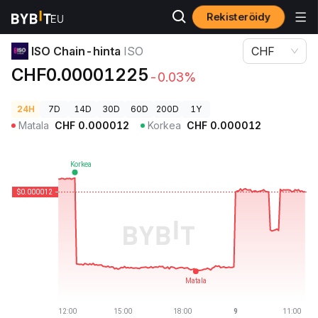
Rekisteröidy
Kryptohinnat
ISO Chain-hinta ISO
ISO Chain-hinta
ISO
CHF
CHF0.00001225
-0.03%
24H
7D
14D
30D
60D
200D
1Y
Matala
CHF
0.000012
Korkea
CHF
0.000012