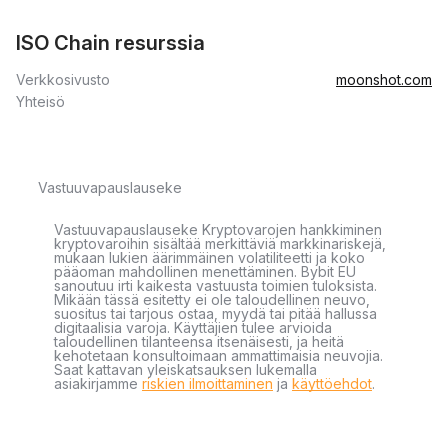
ISO Chain resurssia
Verkkosivusto
moonshot.com
Yhteisö
Vastuuvapauslauseke
Vastuuvapauslauseke Kryptovarojen hankkiminen
kryptovaroihin sisältää merkittäviä markkinariskejä,
mukaan lukien äärimmäinen volatiliteetti ja koko
pääoman mahdollinen menettäminen. Bybit EU
sanoutuu irti kaikesta vastuusta toimien tuloksista.
Mikään tässä esitetty ei ole taloudellinen neuvo,
suositus tai tarjous ostaa, myydä tai pitää hallussa
digitaalisia varoja. Käyttäjien tulee arvioida
taloudellinen tilanteensa itsenäisesti, ja heitä
kehotetaan konsultoimaan ammattimaisia neuvojia.
Saat kattavan yleiskatsauksen lukemalla
asiakirjamme
riskien ilmoittaminen
ja
käyttöehdot
.