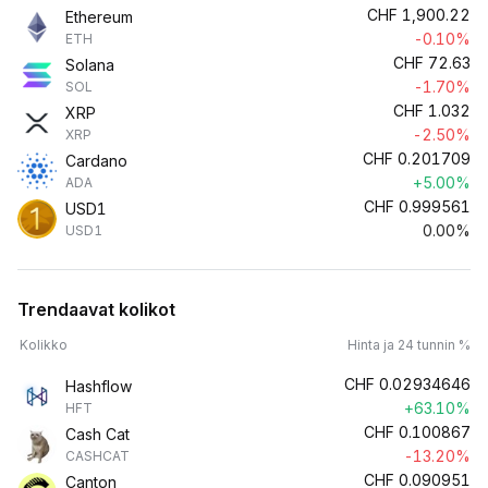
CHF
1,900.22
Ethereum
-0.10%
ETH
CHF
72.63
Solana
-1.70%
SOL
CHF
1.032
XRP
-2.50%
XRP
CHF
0.201709
Cardano
+5.00%
ADA
CHF
0.999561
USD1
0.00%
USD1
Trendaavat kolikot
Kolikko
Hinta ja 24 tunnin %
CHF
0.02934646
Hashflow
+63.10%
HFT
CHF
0.100867
Cash Cat
-13.20%
CASHCAT
CHF
0.090951
Canton