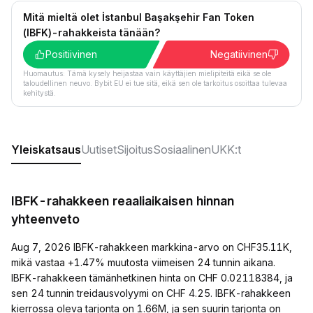
Mitä mieltä olet İstanbul Başakşehir Fan Token
(IBFK)-rahakkeista tänään?
Positiivinen
Negatiivinen
Huomautus: Tämä kysely heijastaa vain käyttäjien mielipiteitä eikä se ole
taloudellinen neuvo. Bybit EU ei tue sitä, eikä sen ole tarkoitus osoittaa tulevaa
kehitystä.
Yleiskatsaus
Uutiset
Sijoitus
Sosiaalinen
UKK:t
IBFK-rahakkeen reaaliaikaisen hinnan
yhteenveto
Aug 7, 2026 IBFK-rahakkeen markkina-arvo on CHF35.11K,
mikä vastaa +1.47% muutosta viimeisen 24 tunnin aikana.
IBFK-rahakkeen tämänhetkinen hinta on CHF 0.02118384, ja
sen 24 tunnin treidausvolyymi on CHF 4.25. IBFK-rahakkeen
kierrossa oleva tarjonta on 1.66M, ja sen suurin tarjonta on