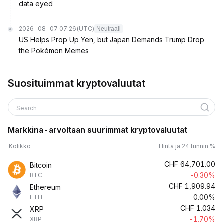
data eyed
2026-08-07 07:26
(UTC)
Neutraali
US Helps Prop Up Yen, but Japan Demands Trump Drop
the Pokémon Memes
Suosituimmat kryptovaluutat
Search
Markkina-arvoltaan suurimmat kryptovaluutat
Kolikko
Hinta ja 24 tunnin %
CHF
64,701.00
Bitcoin
-0.30%
BTC
CHF
1,909.94
Ethereum
0.00%
ETH
CHF
1.034
XRP
-1.70%
XRP