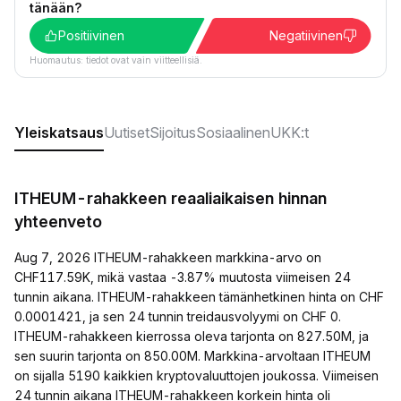
tänään?
Positiivinen
Negatiivinen
Huomautus: tiedot ovat vain viitteellisiä.
Yleiskatsaus
Uutiset
Sijoitus
Sosiaalinen
UKK:t
ITHEUM-rahakkeen reaaliaikaisen hinnan
yhteenveto
Aug 7, 2026 ITHEUM-rahakkeen markkina-arvo on
CHF117.59K, mikä vastaa -3.87% muutosta viimeisen 24
tunnin aikana. ITHEUM-rahakkeen tämänhetkinen hinta on CHF
0.0001421, ja sen 24 tunnin treidausvolyymi on CHF 0.
ITHEUM-rahakkeen kierrossa oleva tarjonta on 827.50M, ja
sen suurin tarjonta on 850.00M. Markkina-arvoltaan ITHEUM
on sijalla 5190 kaikkien kryptovaluuttojen joukossa. Viimeisen
24 tunnin aikana ITHEUM-rahakkeen korkein hinta oli