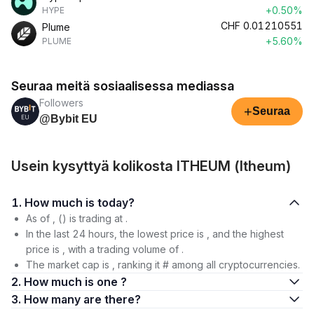
+0.50%
HYPE
CHF
0.01210551
Plume
+5.60%
PLUME
Seuraa meitä sosiaalisessa mediassa
Followers
+
Seuraa
@Bybit EU
Usein kysyttyä kolikosta ITHEUM (Itheum)
1. How much is today?
As of , () is trading at .
In the last 24 hours, the lowest price is , and the highest
price is , with a trading volume of .
The market cap is , ranking it # among all cryptocurrencies.
2. How much is one ?
3. How many are there?