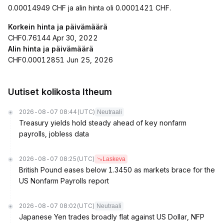
0.00014949 CHF ja alin hinta oli 0.0001421 CHF.
Korkein hinta ja päivämäärä
CHF0.76144 Apr 30, 2022
Alin hinta ja päivämäärä
CHF0.00012851 Jun 25, 2026
Uutiset kolikosta Itheum
2026-08-07 08:44
(UTC)
Neutraali
Treasury yields hold steady ahead of key nonfarm
payrolls, jobless data
2026-08-07 08:25
(UTC)
Laskeva
British Pound eases below 1.3450 as markets brace for the
US Nonfarm Payrolls report
2026-08-07 08:02
(UTC)
Neutraali
Japanese Yen trades broadly flat against US Dollar, NFP