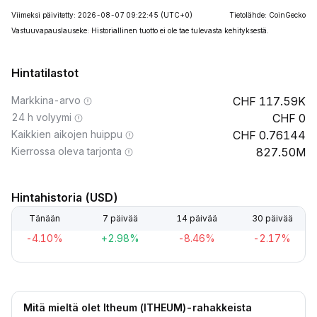
Viimeksi päivitetty: 2026-08-07 09:22:45
(UTC+0)
Tietolähde: CoinGecko
Vastuuvapauslauseke: Historiallinen tuotto ei ole tae tulevasta kehityksestä.
Hintatilastot
Markkina-arvo
117.59K
24 h volyymi
0
Kaikkien aikojen huippu
0.76144
Kierrossa oleva tarjonta
827.50M
Hintahistoria (USD)
Tänään
7 päivää
14 päivää
30 päivää
-4.10%
+2.98%
-8.46%
-2.17%
Mitä mieltä olet Itheum (ITHEUM)-rahakkeista