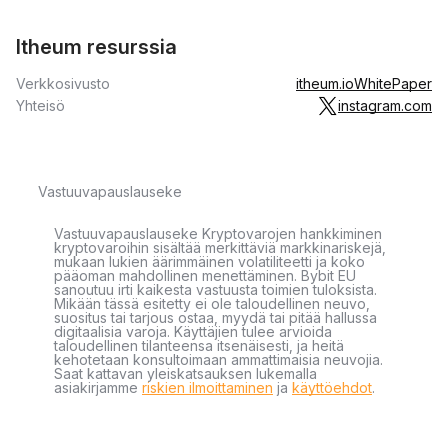
Itheum resurssia
Verkkosivusto
itheum.io
WhitePaper
Yhteisö
instagram.com
Vastuuvapauslauseke
Vastuuvapauslauseke Kryptovarojen hankkiminen
kryptovaroihin sisältää merkittäviä markkinariskejä,
mukaan lukien äärimmäinen volatiliteetti ja koko
pääoman mahdollinen menettäminen. Bybit EU
sanoutuu irti kaikesta vastuusta toimien tuloksista.
Mikään tässä esitetty ei ole taloudellinen neuvo,
suositus tai tarjous ostaa, myydä tai pitää hallussa
digitaalisia varoja. Käyttäjien tulee arvioida
taloudellinen tilanteensa itsenäisesti, ja heitä
kehotetaan konsultoimaan ammattimaisia neuvojia.
Saat kattavan yleiskatsauksen lukemalla
asiakirjamme
riskien ilmoittaminen
ja
käyttöehdot
.