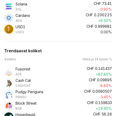
CHF
73.41
Solana
-0.90%
SOL
CHF
0.200225
Cardano
+6.50%
ADA
CHF
0.999681
USD1
0.00%
USD1
Trendaavat kolikot
Kolikko
Hinta ja 24 tunnin %
CHF
0.141437
Fusionist
+87.80%
ACE
CHF
0.09895
Cash Cat
-8.80%
CASHCAT
CHF
0.0060507
Pudgy Penguins
-3.40%
PENGU
CHF
0.159833
Block Street
+19.90%
BSB
CHF
56.26
Hyperliquid