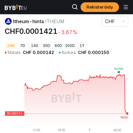
Rekisteröidy
Kryptohinnat
Itheum-hinta ITHEUM
Itheum-hinta
ITHEUM
CHF
CHF0.0001421
-3.87%
24H
7D
14D
30D
60D
200D
1Y
Matala
CHF
0.000142
Korkea
CHF
0.000150