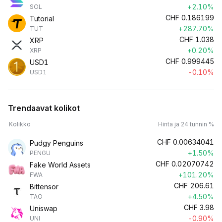
+2.10%
SOL
CHF
0.186199
Tutorial
+287.70%
TUT
CHF
1.038
XRP
+0.20%
XRP
CHF
0.999445
USD1
-0.10%
USD1
Trendaavat kolikot
Kolikko
Hinta ja 24 tunnin %
CHF
0.00634041
Pudgy Penguins
+1.50%
PENGU
CHF
0.02070742
Fake World Assets
+101.20%
FWA
CHF
206.61
Bittensor
+4.50%
TAO
CHF
3.98
Uniswap
-0.90%
UNI