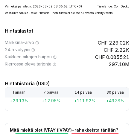
Viimeksi päivitetty: 2026-08-09 08:05:52
(UTC+0)
Tietolähde: CoinGecko
Vastuuvapauslauseke: Historiallinen tuotto ei ole tae tulevasta kehityksestä.
Hintatilastot
Markkina-arvo
229.02K
24 h volyymi
2.22K
Kaikkien aikojen huippu
0.085521
Kierrossa oleva tarjonta
297.10M
Hintahistoria (USD)
Tänään
7 päivää
14 päivää
30 päivää
+29.13%
+12.95%
+111.92%
+49.38%
Mitä mieltä olet IVPAY (IVPAY)-rahakkeista tänään?