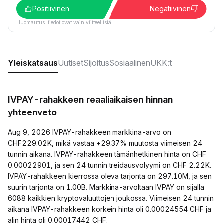
Positiivinen
Negatiivinen
Huomautus: tiedot ovat vain viitteellisiä.
Yleiskatsaus
Uutiset
Sijoitus
Sosiaalinen
UKK:t
IVPAY-rahakkeen reaaliaikaisen hinnan
yhteenveto
Aug 9, 2026 IVPAY-rahakkeen markkina-arvo on
CHF229.02K, mikä vastaa +29.37% muutosta viimeisen 24
tunnin aikana. IVPAY-rahakkeen tämänhetkinen hinta on CHF
0.00022901, ja sen 24 tunnin treidausvolyymi on CHF 2.22K.
IVPAY-rahakkeen kierrossa oleva tarjonta on 297.10M, ja sen
suurin tarjonta on 1.00B. Markkina-arvoltaan IVPAY on sijalla
6088 kaikkien kryptovaluuttojen joukossa. Viimeisen 24 tunnin
aikana IVPAY-rahakkeen korkein hinta oli 0.00024554 CHF ja
alin hinta oli 0.00017442 CHF.