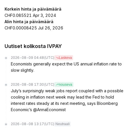
Korkein hinta ja päivämäärä
CHF0.085521 Apr 3, 2024
Alin hinta ja päivämäärä
CHF0.00008425 Jul 26, 2026
Uutiset kolikosta IVPAY
2026-08-09 04:48
(UTC)
Laskeva
Economists generally expect the US annual inflation rate to
slow slightly.
2026-08-08 17:30
(UTC)
nouseva
July’s surprisingly weak jobs report coupled with a possible
cooling in inflation next week may lead the Fed to hold
interest rates steady at its next meeting, says Bloomberg
Economic’s @AnnaEconomist
2026-08-08 13:17
(UTC)
Neutraali