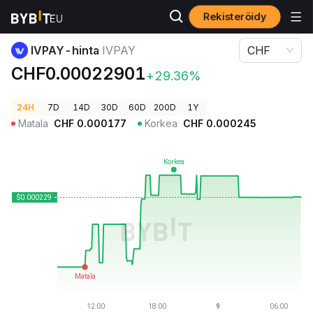
Rekisteröidy
Kryptohinnat
IVPAY-hinta IVPAY
IVPAY-hinta
IVPAY
CHF
CHF0.00022901
+29.36%
24H
7D
14D
30D
60D
200D
1Y
Matala
CHF
0.000177
Korkea
CHF
0.000245