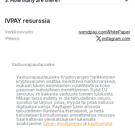
3. How many are there?
IVPAY resurssia
Verkkosivusto
ivendpay.com
WhitePaper
Yhteisö
instagram.com
Vastuuvapauslauseke
Vastuuvapauslauseke Kryptovarojen hankkiminen
kryptovaroihin sisältää merkittäviä markkinariskejä,
mukaan lukien äärimmäinen volatiliteetti ja koko
pääoman mahdollinen menettäminen. Bybit EU
sanoutuu irti kaikesta vastuusta toimien tuloksista.
Mikään tässä esitetty ei ole taloudellinen neuvo,
suositus tai tarjous ostaa, myydä tai pitää hallussa
digitaalisia varoja. Käyttäjien tulee arvioida
taloudellinen tilanteensa itsenäisesti, ja heitä
kehotetaan konsultoimaan ammattimaisia neuvojia.
Saat kattavan yleiskatsauksen lukemalla
asiakirjamme
riskien ilmoittaminen
ja
käyttöehdot
.