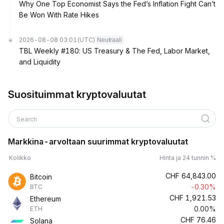
Why One Top Economist Says the Fed’s Inflation Fight Can’t
Be Won With Rate Hikes
2026-08-08 03:01
(UTC)
Neutraali
TBL Weekly #180: US Treasury & The Fed, Labor Market,
and Liquidity
Suosituimmat kryptovaluutat
Search
Markkina-arvoltaan suurimmat kryptovaluutat
Kolikko
Hinta ja 24 tunnin %
CHF
64,843.00
Bitcoin
-0.30%
BTC
CHF
1,921.53
Ethereum
0.00%
ETH
CHF
76.46
Solana