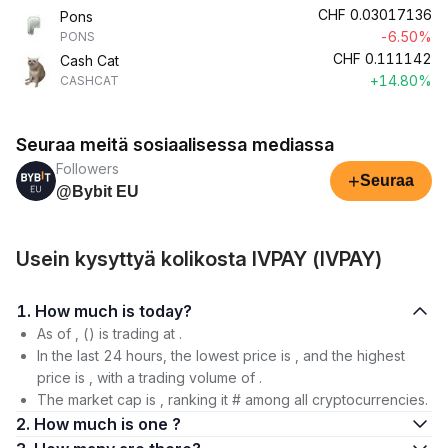
CHF
0.03017136
Pons
-6.50%
PONS
CHF
0.111142
Cash Cat
+14.80%
CASHCAT
Seuraa meitä sosiaalisessa mediassa
Followers
+
Seuraa
@Bybit EU
Usein kysyttyä kolikosta IVPAY (IVPAY)
1. How much is today?
As of , () is trading at .
In the last 24 hours, the lowest price is , and the highest
price is , with a trading volume of .
The market cap is , ranking it # among all cryptocurrencies.
2. How much is one ?