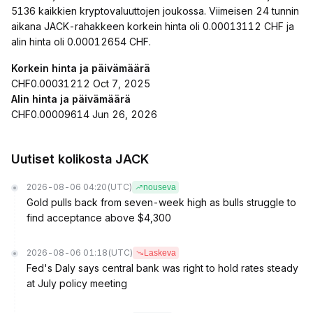
5136 kaikkien kryptovaluuttojen joukossa. Viimeisen 24 tunnin
aikana JACK-rahakkeen korkein hinta oli 0.00013112 CHF ja
alin hinta oli 0.00012654 CHF.
Korkein hinta ja päivämäärä
CHF0.00031212 Oct 7, 2025
Alin hinta ja päivämäärä
CHF0.00009614 Jun 26, 2026
Uutiset kolikosta JACK
2026-08-06 04:20
(UTC)
nouseva
Gold pulls back from seven-week high as bulls struggle to
find acceptance above $4,300
2026-08-06 01:18
(UTC)
Laskeva
Fed's Daly says central bank was right to hold rates steady
at July policy meeting