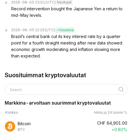
2026-08-05 23:01
(UTC)
Neutraali
Record intervention bought the Japanese Yen a return to
mid-May levels.
2026-08-05 22:25
(UTC)
nouseva
Brazil’s central bank cut its key interest rate by a quarter
point for a fourth straight meeting after new data showed
economic growth moderating and inflation slowing more
than expected.
Suosituimmat kryptovaluutat
Search
Markkina-arvoltaan suurimmat kryptovaluutat
Kolikko
Hinta ja 24 tunnin %
CHF
64,901.00
Bitcoin
+0.80%
BTC