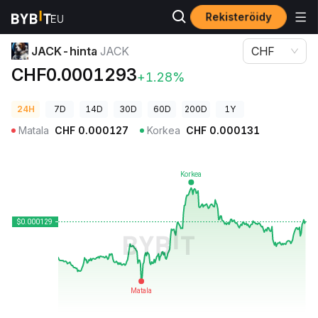
Rekisteröidy
Kryptohinnat
JACK-hinta JACK
JACK-hinta
JACK
CHF
CHF0.0001293
+1.28%
24H
7D
14D
30D
60D
200D
1Y
Matala
CHF
0.000127
Korkea
CHF
0.000131