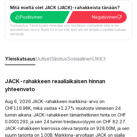
Mitä mieltä olet JACK (JACK)-rahakkeista tänään?
Positiivinen
Negatiivinen
Huomautus: Tämä kysely heijastaa vain käyttäjien mielipiteitä eikä se ole
taloudellinen neuvo. Bybit EU ei tue sitä, eikä sen ole tarkoitus osoittaa tulevaa
kehitystä.
Yleiskatsaus
Uutiset
Sijoitus
Sosiaalinen
UKK:t
JACK-rahakkeen reaaliaikaisen hinnan
yhteenveto
Aug 6, 2026 JACK-rahakkeen markkina-arvo on
CHF119.98K, mikä vastaa +1.27% muutosta viimeisen 24
tunnin aikana. JACK-rahakkeen tämänhetkinen hinta on CHF
0.0001293, ja sen 24 tunnin treidausvolyymi on CHF 82.27.
JACK-rahakkeen kierrossa oleva tarjonta on 928.00M, ja sen
suurin tarjonta on 1.00B. Markkina-arvoltaan JACK on sijalla