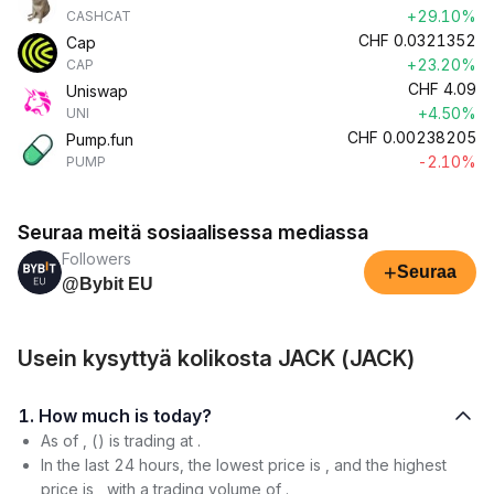
+29.10%
CASHCAT
CHF
0.0321352
Cap
+23.20%
CAP
CHF
4.09
Uniswap
+4.50%
UNI
CHF
0.00238205
Pump.fun
-2.10%
PUMP
Seuraa meitä sosiaalisessa mediassa
Followers
+
Seuraa
@Bybit EU
Usein kysyttyä kolikosta JACK (JACK)
1. How much is today?
As of , () is trading at .
In the last 24 hours, the lowest price is , and the highest
price is , with a trading volume of .