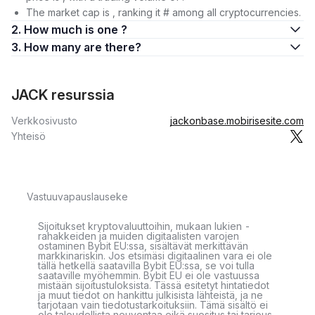
The market cap is , ranking it # among all cryptocurrencies.
2. How much is one ?
3. How many are there?
JACK resurssia
Verkkosivusto
jackonbase.mobirisesite.com
Yhteisö
Vastuuvapauslauseke
Sijoitukset kryptovaluuttoihin, mukaan lukien -
rahakkeiden ja muiden digitaalisten varojen
ostaminen Bybit EU:ssa, sisältävät merkittävän
markkinariskin. Jos etsimäsi digitaalinen vara ei ole
tällä hetkellä saatavilla Bybit EU:ssa, se voi tulla
saataville myöhemmin. Bybit EU ei ole vastuussa
mistään sijoitustuloksista. Tässä esitetyt hintatiedot
ja muut tiedot on hankittu julkisista lähteistä, ja ne
tarjotaan vain tiedotustarkoituksiin. Tämä sisältö ei
ole taloudellista neuvontaa eikä suositus tai tarjous