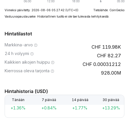
Viimeksi päivitetty: 2026-08-06 05:27:42
(UTC+0)
Tietolähde: CoinGecko
Vastuuvapauslauseke: Historiallinen tuotto ei ole tae tulevasta kehityksestä.
Hintatilastot
Markkina-arvo
119.98K
24 h volyymi
82.27
Kaikkien aikojen huippu
0.00031212
Kierrossa oleva tarjonta
928.00M
Hintahistoria (USD)
Tänään
7 päivää
14 päivää
30 päivää
+1.36%
+0.84%
+1.77%
+13.29%