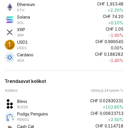
CHF
1,913.48
Ethereum
+2.20%
ETH
CHF
74.20
Solana
+0.10%
SOL
CHF
1.05
XRP
-1.90%
XRP
CHF
0.999545
USD1
0.00%
USD1
CHF
0.188282
Cardano
-1.40%
ADA
Trendaavat kolikot
Kolikko
Hinta ja 24 tunnin %
CHF
0.02830231
Bless
+102.80%
BLESS
CHF
0.00623713
Pudgy Penguins
+2.50%
PENGU
CHF
0.114718
Cash Cat