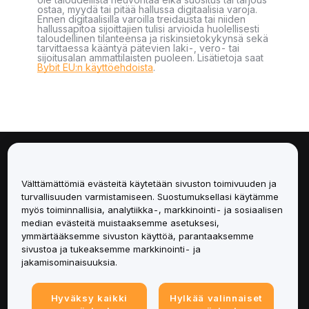
ostaa, myydä tai pitää hallussa digitaalisia varoja.
Ennen digitaalisilla varoilla treidausta tai niiden
hallussapitoa sijoittajien tulisi arvioida huolellisesti
taloudellinen tilanteensa ja riskinsietokykynsä sekä
tarvittaessa kääntyä pätevien laki-, vero- tai
sijoitusalan ammattilaisten puoleen. Lisätietoja saat
Bybit EU:n käyttöehdoista
.
Tietoa
Välttämättömiä evästeitä käytetään sivuston toimivuuden ja
Palvelut
turvallisuuden varmistamiseen. Suostumuksellasi käytämme
myös toiminnallisia, analytiikka-, markkinointi- ja sosiaalisen
median evästeitä muistaaksemme asetuksesi,
Tuki
ymmärtääksemme sivuston käyttöä, parantaaksemme
sivustoa ja tukeaksemme markkinointi- ja
Tuotteet
jakamisominaisuuksia.
Lakiasiat
Hyväksy kaikki
Hylkää valinnaiset