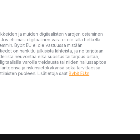
akkeiden ja muiden digitaalisten varojen ostaminen
Jos etsimäsi digitaalinen vara ei ole tällä hetkellä
öhemmin. Bybit EU ei ole vastuussa mistään
tiedot on hankittu julkisista lähteistä, ja ne tarjotaan
dellista neuvontaa eikä suositus tai tarjous ostaa,
gitaalisilla varoilla treidausta tai niiden hallussapitoa
en tilanteensa ja riskinsietokykynsä sekä tarvittaessa
tilaisten puoleen. Lisätietoja saat
Bybit EU:n