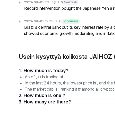
2026-08-05 23:01
(UTC)
Neutraali
Record intervention bought the Japanese Yen a r
2026-08-05 22:25
(UTC)
nouseva
Brazil’s central bank cut its key interest rate by a
showed economic growth moderating and inflati
Usein kysyttyä kolikosta JAIHOZ (
1. How much is today?
As of , () is trading at .
In the last 24 hours, the lowest price is , and the 
The market cap is , ranking it # among all cryptoc
2. How much is one ?
3. How many are there?