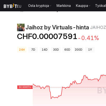
Osta kryptoja
Markkina
Kauppa
Työkal
Kryptohinnat
Jaihoz by Virtuals-hinta JAIHOZ
Jaihoz by Virtuals-hinta
JAIHOZ
CHF0.00007591
-0.41%
24H
7D
14D
30D
60D
200D
1Y