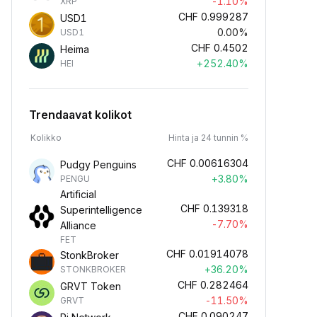
-1.10%
XRP
CHF
0.999287
USD1
0.00%
USD1
CHF
0.4502
Heima
+252.40%
HEI
Trendaavat kolikot
Kolikko
Hinta ja 24 tunnin %
CHF
0.00616304
Pudgy Penguins
+3.80%
PENGU
Artificial
CHF
0.139318
Superintelligence
-7.70%
Alliance
FET
CHF
0.01914078
StonkBroker
+36.20%
STONKBROKER
CHF
0.282464
GRVT Token
-11.50%
GRVT
CHF
0.090247