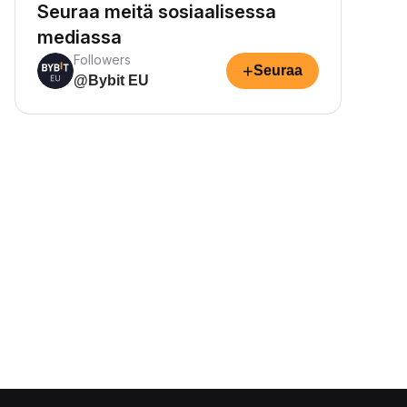
Seuraa meitä sosiaalisessa
mediassa
Followers
+
Seuraa
@Bybit EU