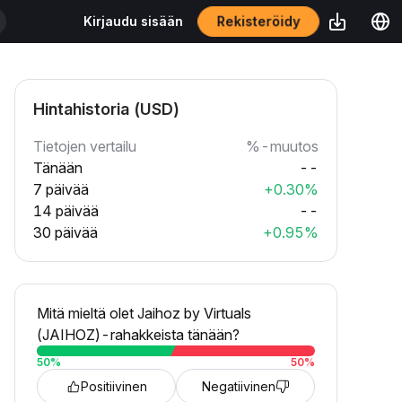
Rekisteröidy
Kirjaudu sisään
Hintahistoria (USD)
Tietojen vertailu
%-muutos
Tänään
--
7 päivää
+0.30%
14 päivää
--
30 päivää
+0.95%
Mitä mieltä olet Jaihoz by Virtuals
(JAIHOZ)-rahakkeista tänään?
50
%
50
%
Positiivinen
Negatiivinen