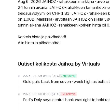
Aug 6, 2026 JAIHOZ-rahakkeen markkina-arvo on
24 tunnin aikana. JAIHOZ-rahakkeen tämänhetkine
treidausvolyymi on CHF 1.83. JAIHOZ-rahakkeen kier
on 1.00B. Markkina-arvoltaan JAIHOZ on sijalla 586
tunnin aikana JAIHOZ-rahakkeen korkein hinta oli 
Korkein hinta ja päivämäärä
Alin hinta ja päivämäärä
Uutiset kolikosta Jaihoz by Virtuals
2026-08-06 04:20
(UTC)
nouseva
Gold pulls back from seven-week high as bulls s
2026-08-06 01:18
(UTC)
Laskeva
Fed's Daly says central bank was right to hold ra