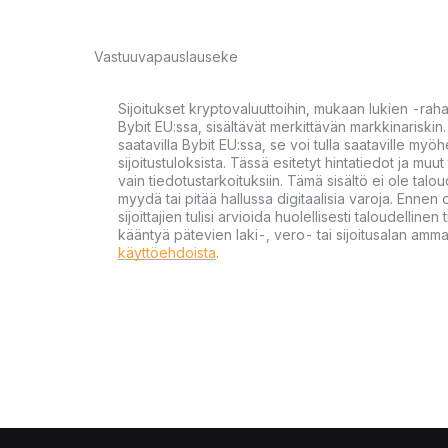
Vastuuvapauslauseke
Sijoitukset kryptovaluuttoihin, mukaan lukien -rah
Bybit EU:ssa, sisältävät merkittävän markkinariskin. 
saatavilla Bybit EU:ssa, se voi tulla saataville my
sijoitustuloksista. Tässä esitetyt hintatiedot ja muut 
vain tiedotustarkoituksiin. Tämä sisältö ei ole talou
myydä tai pitää hallussa digitaalisia varoja. Ennen di
sijoittajien tulisi arvioida huolellisesti taloudellin
kääntyä pätevien laki-, vero- tai sijoitusalan ammat
käyttöehdoista
.