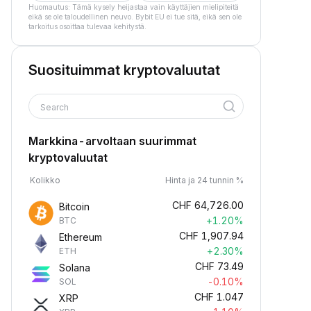
Huomautus: Tämä kysely heijastaa vain käyttäjien mielipiteitä
eikä se ole taloudellinen neuvo. Bybit EU ei tue sitä, eikä sen ole
tarkoitus osoittaa tulevaa kehitystä.
Suosituimmat kryptovaluutat
Search
Markkina-arvoltaan suurimmat
kryptovaluutat
Kolikko
Hinta ja 24 tunnin %
CHF
64,726.00
Bitcoin
+1.20%
BTC
CHF
1,907.94
Ethereum
+2.30%
ETH
CHF
73.49
Solana
-0.10%
SOL
CHF
1.047
XRP