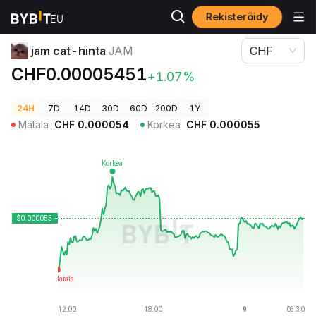
Rekisteröidy
Kryptohinnat
jam cat-hinta JAM
jam cat-hinta
JAM
CHF
CHF0.00005451
+1.07%
24H
7D
14D
30D
60D
200D
1Y
Matala
CHF
0.000054
Korkea
CHF
0.000055