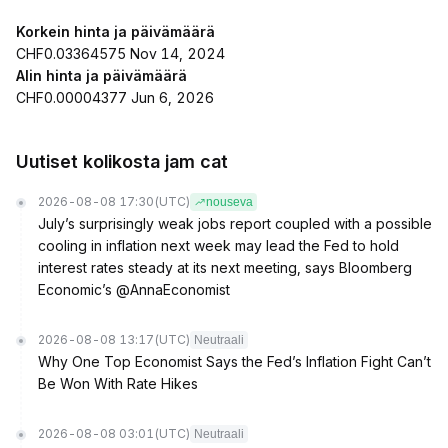
Korkein hinta ja päivämäärä
CHF0.03364575 Nov 14, 2024
Alin hinta ja päivämäärä
CHF0.00004377 Jun 6, 2026
Uutiset kolikosta jam cat
2026-08-08 17:30
(UTC)
nouseva
July’s surprisingly weak jobs report coupled with a possible
cooling in inflation next week may lead the Fed to hold
interest rates steady at its next meeting, says Bloomberg
Economic’s @AnnaEconomist
2026-08-08 13:17
(UTC)
Neutraali
Why One Top Economist Says the Fed’s Inflation Fight Can’t
Be Won With Rate Hikes
2026-08-08 03:01
(UTC)
Neutraali