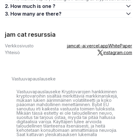
2. How much is one ?
3. How many are there?
jam cat resurssia
Verkkosivusto
jamcat-ai.vercel.app
WhitePaper
Yhteisö
instagram.com
Vastuuvapauslauseke
Vastuuvapauslauseke Kryptovarojen hankkiminen
kryptovaroihin sisältää merkittäviä markkinariskejä,
mukaan lukien äärimmäinen volatiliteetti ja koko
pääoman mahdollinen menettäminen. Bybit EU
sanoutuu irti kaikesta vastuusta toimien tuloksista.
Mikään tässä esitetty ei ole taloudellinen neuvo,
suositus tai tarjous ostaa, myydä tai pitää hallussa
digitaalisia varoja. Käyttäjien tulee arvioida
taloudellinen tilanteensa itsenäisesti, ja heitä
kehotetaan konsultoimaan ammattimaisia neuvojia.
Saat kattavan yleiskatsauksen lukemalla