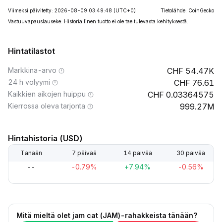
Viimeksi päivitetty: 2026-08-09 03:49:48
(UTC+0)
Tietolähde: CoinGecko
Vastuuvapauslauseke: Historiallinen tuotto ei ole tae tulevasta kehityksestä.
Hintatilastot
Markkina-arvo
54.47K
24 h volyymi
76.61
Kaikkien aikojen huippu
0.03364575
Kierrossa oleva tarjonta
999.27M
Hintahistoria (USD)
Tänään
7 päivää
14 päivää
30 päivää
--
-0.79%
+7.94%
-0.56%
Mitä mieltä olet jam cat (JAM)-rahakkeista tänään?