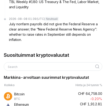
TBL Weekly #180: US Treasury & The Fed, Labor Market,
and Liquidity
2026-08-08 01:39
(UTC)
Neutraali
July nonfarm payrolls did not give the Federal Reserve a
clear answer; the “New Federal Reserve News Agency”:
whether to raise rates in September still depends on
inflation.
Suosituimmat kryptovaluutat
Search
Markkina-arvoltaan suurimmat kryptovaluutat
Kolikko
Hinta ja 24 tunnin %
CHF
64,758.00
Bitcoin
-0.20%
BTC
CHF
1,912.81
Ethereum