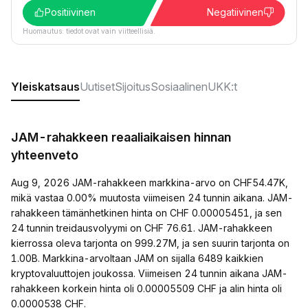
Positiivinen
Negatiivinen
Huomautus: tiedot ovat vain viitteellisiä.
Yleiskatsaus
Uutiset
Sijoitus
Sosiaalinen
UKK:t
JAM-rahakkeen reaaliaikaisen hinnan
yhteenveto
Aug 9, 2026 JAM-rahakkeen markkina-arvo on CHF54.47K,
mikä vastaa 0.00% muutosta viimeisen 24 tunnin aikana. JAM-
rahakkeen tämänhetkinen hinta on CHF 0.00005451, ja sen
24 tunnin treidausvolyymi on CHF 76.61. JAM-rahakkeen
kierrossa oleva tarjonta on 999.27M, ja sen suurin tarjonta on
1.00B. Markkina-arvoltaan JAM on sijalla 6489 kaikkien
kryptovaluuttojen joukossa. Viimeisen 24 tunnin aikana JAM-
rahakkeen korkein hinta oli 0.00005509 CHF ja alin hinta oli
0.0000538 CHF.