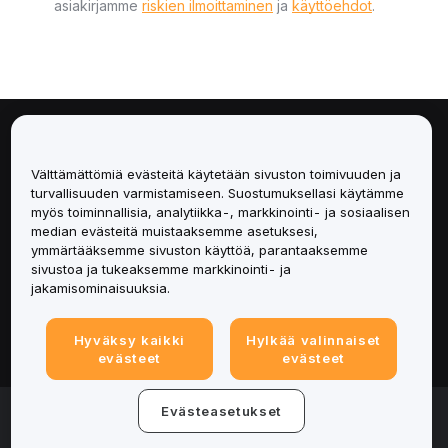
asiakirjamme
riskien ilmoittaminen
ja
käyttöehdot
.
Tietoa
Välttämättömiä evästeitä käytetään sivuston toimivuuden ja
Palvelut
turvallisuuden varmistamiseen. Suostumuksellasi käytämme
myös toiminnallisia, analytiikka-, markkinointi- ja sosiaalisen
median evästeitä muistaaksemme asetuksesi,
Tuki
ymmärtääksemme sivuston käyttöä, parantaaksemme
sivustoa ja tukeaksemme markkinointi- ja
Tuotteet
jakamisominaisuuksia.
Lakiasiat
Hyväksy kaikki
Hylkää valinnaiset
evästeet
evästeet
© 2025-2026 Bybit.eu. Kaikki oikeudet pidätetään.
Evästeasetukset
Palveluehdot
|
Tietosuojaehdot
|
Yritystiedot