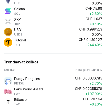
0.00%
ETH
CHF
75.98
Solana
+2.60%
SOL
CHF
1.037
XRP
+0.40%
XRP
CHF
0.999513
USD1
0.00%
USD1
CHF
0.139227
Tutorial
+244.40%
TUT
Trendaavat kolikot
Kolikko
Hinta ja 24 tunnin %
CHF
0.00630785
Pudgy Penguins
+2.70%
PENGU
CHF
0.02355378
Fake World Assets
+107.90%
FWA
CHF
207.64
Bittensor
+6.10%
TAO