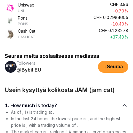
CHF
3.96
Uniswap
-0.70%
UNI
CHF
0.02984605
Pons
-10.40%
PONS
CHF
0.123278
Cash Cat
+37.40%
CASHCAT
Seuraa meitä sosiaalisessa mediassa
Followers
+
Seuraa
@Bybit EU
Usein kysyttyä kolikosta JAM (jam cat)
1. How much is today?
As of , () is trading at .
In the last 24 hours, the lowest price is , and the highest
price is , with a trading volume of .
The market cap is , ranking it # among all cryptocurrencies.