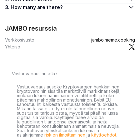
3. How many are there?
JAMBO resurssia
Verkkosivusto
jambo.meme.cooking
Yhteisö
Vastuuvapauslauseke
Vastuuvapauslauseke Kryptovarojen hankkiminen
kryptovaroihin sisältää merkittäviä markkinariskejä,
mukaan lukien äärimmäinen volatiliteetti ja koko
pääoman mahdollinen menettäminen. Bybit EU
sanoutuu irti kaikesta vastuusta toimien tuloksista.
Mikään tässä esitetty ei ole taloudellinen neuvo,
suositus tai tarjous ostaa, myydä tai pitää hallussa
digitaalisia varoja. Käyttäjien tulee arvioida
taloudellinen tilanteensa itsenäisesti, ja heitä
kehotetaan konsultoimaan ammattimaisia neuvojia.
Saat kattavan yleiskatsauksen lukemalla
asiakirjamme
riskien ilmoittaminen
ja
käyttöehdot
.