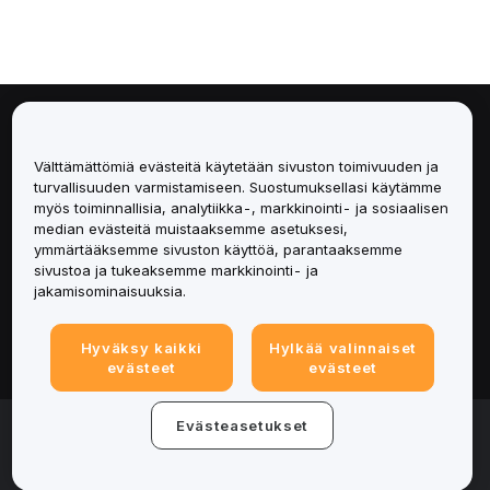
Tietoa
Välttämättömiä evästeitä käytetään sivuston toimivuuden ja
Palvelut
turvallisuuden varmistamiseen. Suostumuksellasi käytämme
myös toiminnallisia, analytiikka-, markkinointi- ja sosiaalisen
median evästeitä muistaaksemme asetuksesi,
Tuki
ymmärtääksemme sivuston käyttöä, parantaaksemme
sivustoa ja tukeaksemme markkinointi- ja
Tuotteet
jakamisominaisuuksia.
Lakiasiat
Hyväksy kaikki
Hylkää valinnaiset
evästeet
evästeet
© 2025-2026 Bybit.eu. Kaikki oikeudet pidätetään.
Evästeasetukset
Palveluehdot
|
Tietosuojaehdot
|
Yritystiedot
(Impressum)
|
Evästeasetukset