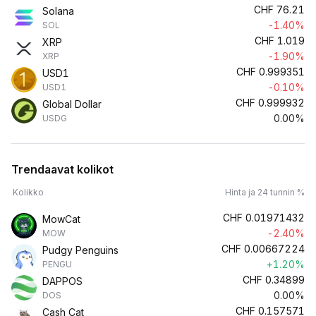
CHF
76.21
Solana
-1.40%
SOL
CHF
1.019
XRP
-1.90%
XRP
CHF
0.999351
USD1
-0.10%
USD1
CHF
0.999932
Global Dollar
0.00%
USDG
Trendaavat kolikot
Kolikko
Hinta ja 24 tunnin %
CHF
0.01971432
MowCat
-2.40%
MOW
CHF
0.00667224
Pudgy Penguins
+1.20%
PENGU
CHF
0.34899
DAPPOS
0.00%
DOS
CHF
0.157571
Cash Cat