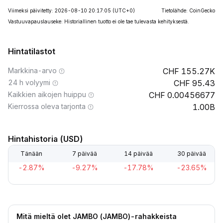
Viimeksi päivitetty: 2026-08-10 20:17:05
(UTC+0)
Tietolähde: CoinGecko
Vastuuvapauslauseke: Historiallinen tuotto ei ole tae tulevasta kehityksestä.
Hintatilastot
Markkina-arvo
155.27K
24 h volyymi
95.43
Kaikkien aikojen huippu
0.00456677
Kierrossa oleva tarjonta
1.00B
Hintahistoria (USD)
Tänään
7 päivää
14 päivää
30 päivää
-2.87%
-9.27%
-17.78%
-23.65%
Mitä mieltä olet JAMBO (JAMBO)-rahakkeista