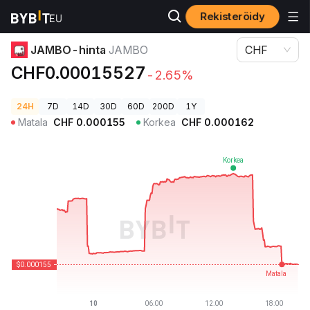
Rekisteröidy
Kryptohinnat
JAMBO-hinta JAMBO
JAMBO-hinta
JAMBO
CHF
CHF0.00015527
-2.65%
24H
7D
14D
30D
60D
200D
1Y
Matala
CHF
0.000155
Korkea
CHF
0.000162