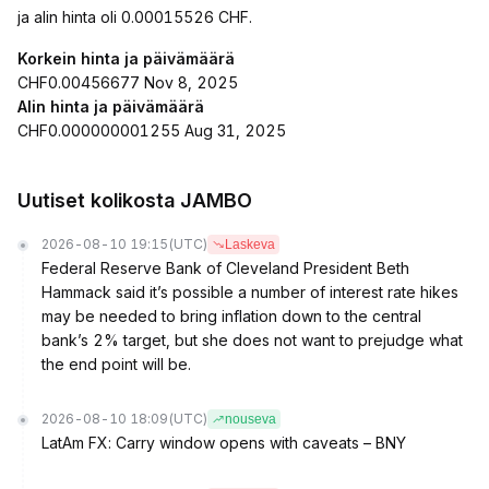
ja alin hinta oli 0.00015526 CHF.
Korkein hinta ja päivämäärä
CHF0.00456677 Nov 8, 2025
Alin hinta ja päivämäärä
CHF0.000000001255 Aug 31, 2025
Uutiset kolikosta JAMBO
2026-08-10 19:15
(UTC)
Laskeva
Federal Reserve Bank of Cleveland President Beth
Hammack said it’s possible a number of interest rate hikes
may be needed to bring inflation down to the central
bank’s 2% target, but she does not want to prejudge what
the end point will be.
2026-08-10 18:09
(UTC)
nouseva
LatAm FX: Carry window opens with caveats – BNY