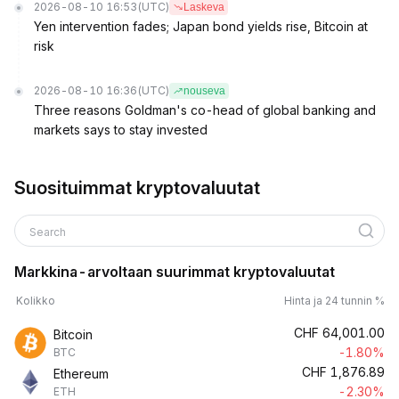
2026-08-10 16:53
(UTC)
Laskeva
Yen intervention fades; Japan bond yields rise, Bitcoin at
risk
2026-08-10 16:36
(UTC)
nouseva
Three reasons Goldman's co-head of global banking and
markets says to stay invested
Suosituimmat kryptovaluutat
Search
Markkina-arvoltaan suurimmat kryptovaluutat
Kolikko
Hinta ja 24 tunnin %
CHF
64,001.00
Bitcoin
-1.80%
BTC
CHF
1,876.89
Ethereum
-2.30%
ETH