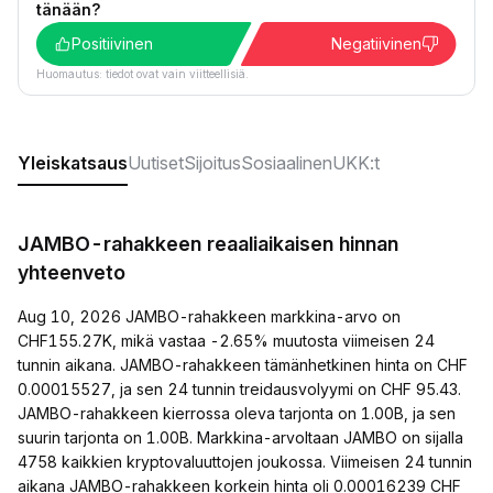
tänään?
Positiivinen
Negatiivinen
Huomautus: tiedot ovat vain viitteellisiä.
Yleiskatsaus
Uutiset
Sijoitus
Sosiaalinen
UKK:t
JAMBO-rahakkeen reaaliaikaisen hinnan
yhteenveto
Aug 10, 2026 JAMBO-rahakkeen markkina-arvo on
CHF155.27K, mikä vastaa -2.65% muutosta viimeisen 24
tunnin aikana. JAMBO-rahakkeen tämänhetkinen hinta on CHF
0.00015527, ja sen 24 tunnin treidausvolyymi on CHF 95.43.
JAMBO-rahakkeen kierrossa oleva tarjonta on 1.00B, ja sen
suurin tarjonta on 1.00B. Markkina-arvoltaan JAMBO on sijalla
4758 kaikkien kryptovaluuttojen joukossa. Viimeisen 24 tunnin
aikana JAMBO-rahakkeen korkein hinta oli 0.00016239 CHF