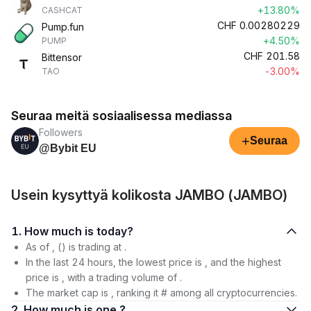
+13.80%
CASHCAT
CHF
0.00280229
Pump.fun
+4.50%
PUMP
CHF
201.58
Bittensor
-3.00%
TAO
Seuraa meitä sosiaalisessa mediassa
Followers
+
Seuraa
@Bybit EU
Usein kysyttyä kolikosta JAMBO (JAMBO)
1. How much is today?
As of , () is trading at .
In the last 24 hours, the lowest price is , and the highest
price is , with a trading volume of .
The market cap is , ranking it # among all cryptocurrencies.
2. How much is one ?