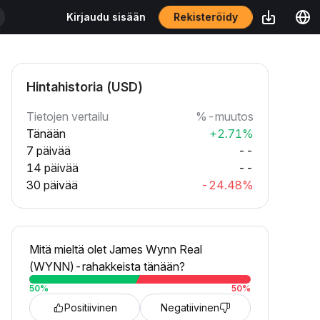
Rekisteröidy
Kirjaudu sisään
Hintahistoria (USD)
Tietojen vertailu
%-muutos
Tänään
+2.71%
7 päivää
--
14 päivää
--
30 päivää
-24.48%
Mitä mieltä olet James Wynn Real
(WYNN)-rahakkeista tänään?
50
%
50
%
Positiivinen
Negatiivinen