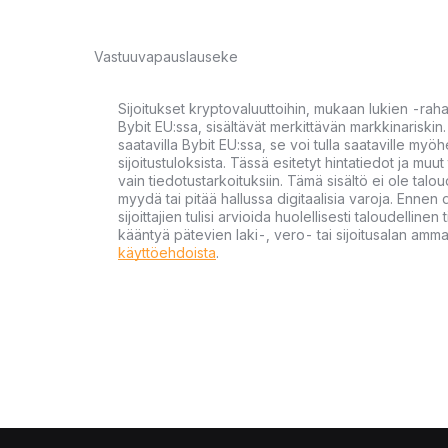
Vastuuvapauslauseke
Sijoitukset kryptovaluuttoihin, mukaan lukien -rah
Bybit EU:ssa, sisältävät merkittävän markkinariskin. 
saatavilla Bybit EU:ssa, se voi tulla saataville my
sijoitustuloksista. Tässä esitetyt hintatiedot ja muut 
vain tiedotustarkoituksiin. Tämä sisältö ei ole talou
myydä tai pitää hallussa digitaalisia varoja. Ennen di
sijoittajien tulisi arvioida huolellisesti taloudellin
kääntyä pätevien laki-, vero- tai sijoitusalan ammat
käyttöehdoista
.