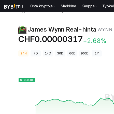
Osta kryptoja
Markkina
Kauppa
Työkal
Kryptohinnat
James Wynn Real-hinta WYNN
James Wynn Real-hinta
WYNN
CHF0.00000317
+2.68%
24H
7D
14D
30D
60D
200D
1Y