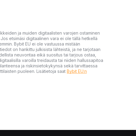
akkeiden ja muiden digitaalisten varojen ostaminen
Jos etsimäsi digitaalinen vara ei ole tällä hetkellä
öhemmin. Bybit EU ei ole vastuussa mistään
tiedot on hankittu julkisista lähteistä, ja ne tarjotaan
dellista neuvontaa eikä suositus tai tarjous ostaa,
gitaalisilla varoilla treidausta tai niiden hallussapitoa
en tilanteensa ja riskinsietokykynsä sekä tarvittaessa
tilaisten puoleen. Lisätietoja saat
Bybit EU:n