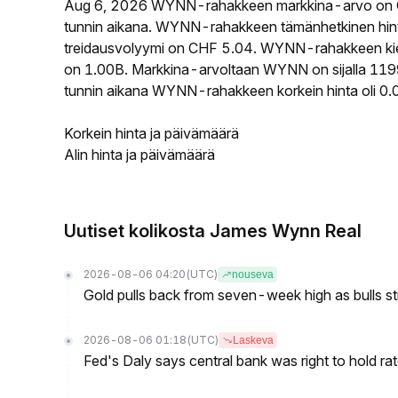
Aug 6, 2026 WYNN-rahakkeen markkina-arvo on C
tunnin aikana. WYNN-rahakkeen tämänhetkinen hin
treidausvolyymi on CHF 5.04. WYNN-rahakkeen kierro
on 1.00B. Markkina-arvoltaan WYNN on sijalla 1199
tunnin aikana WYNN-rahakkeen korkein hinta oli 0.
Korkein hinta ja päivämäärä
Alin hinta ja päivämäärä
Uutiset kolikosta James Wynn Real
2026-08-06 04:20
(UTC)
nouseva
Gold pulls back from seven-week high as bulls s
2026-08-06 01:18
(UTC)
Laskeva
Fed's Daly says central bank was right to hold ra