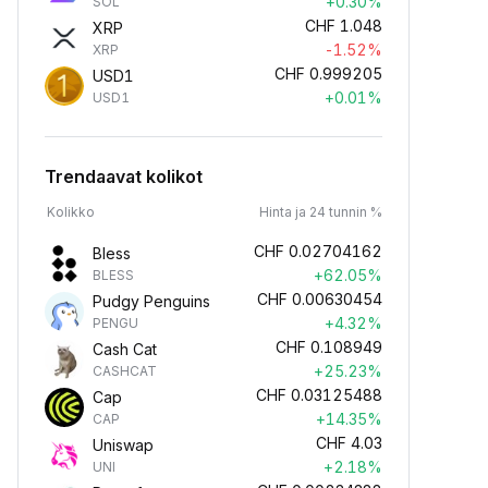
+0.30%
SOL
CHF
1.048
XRP
-1.52%
XRP
CHF
0.999205
USD1
+0.01%
USD1
Trendaavat kolikot
Kolikko
Hinta ja 24 tunnin %
CHF
0.02704162
Bless
+62.05%
BLESS
CHF
0.00630454
Pudgy Penguins
+4.32%
PENGU
CHF
0.108949
Cash Cat
+25.23%
CASHCAT
CHF
0.03125488
Cap
+14.35%
CAP
CHF
4.03
Uniswap
+2.18%
UNI