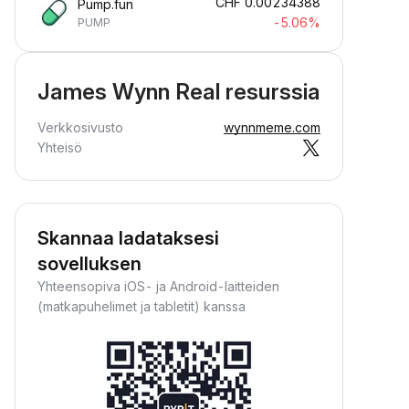
CHF
0.00234388
Pump.fun
-5.06%
PUMP
James Wynn Real resurssia
Verkkosivusto
wynnmeme.com
Yhteisö
Skannaa ladataksesi
sovelluksen
Yhteensopiva iOS- ja Android-laitteiden
(matkapuhelimet ja tabletit) kanssa