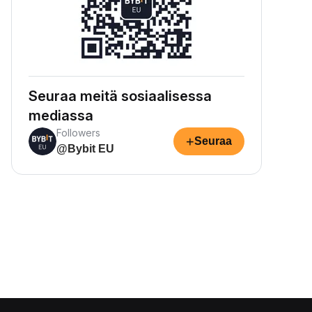
Seuraa meitä sosiaalisessa
mediassa
Followers
+
Seuraa
@Bybit EU