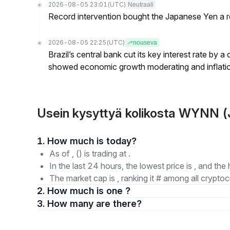
2026-08-05 23:01
(UTC)
Neutraali
Record intervention bought the Japanese Yen a r
2026-08-05 22:25
(UTC)
nouseva
Brazil’s central bank cut its key interest rate by a
showed economic growth moderating and inflati
Usein kysyttyä kolikosta WYNN 
1. How much is today?
As of , () is trading at .
In the last 24 hours, the lowest price is , and the 
The market cap is , ranking it # among all cryptoc
2. How much is one ?
3. How many are there?