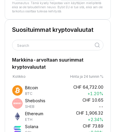
Huomautus: Tämä kysely heijastaa vain käyttäjien mielipiteitä
eikä se ole taloudellinen neuvo. Bybit EU ei tue sitä, eikä sen ole
tarkoitus osoittaa tulevaa kehitystä.
Suosituimmat kryptovaluutat
Search
Markkina-arvoltaan suurimmat
kryptovaluutat
Kolikko
Hinta ja 24 tunnin %
CHF
64,732.00
Bitcoin
+1.20%
BTC
CHF
10.65
Sheboshis
--
SHEB
CHF
1,906.32
Ethereum
+2.34%
ETH
CHF
73.89
Solana