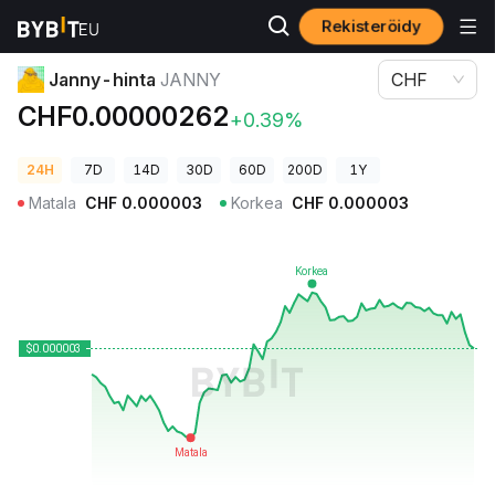
Rekisteröidy
Kryptohinnat
Janny-hinta JANNY
Janny-hinta
JANNY
CHF
CHF0.00000262
+0.39%
24H
7D
14D
30D
60D
200D
1Y
Matala
CHF
0.000003
Korkea
CHF
0.000003