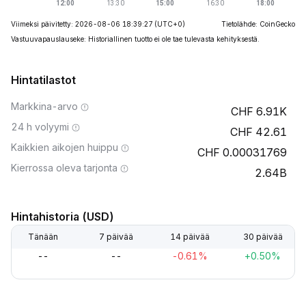
Viimeksi päivitetty: 2026-08-06 18:39:27
(UTC+0)
Tietolähde: CoinGecko
Vastuuvapauslauseke: Historiallinen tuotto ei ole tae tulevasta kehityksestä.
Hintatilastot
Markkina-arvo
6.91K
24 h volyymi
42.61
Kaikkien aikojen huippu
0.00031769
Kierrossa oleva tarjonta
2.64B
Hintahistoria (USD)
Tänään
7 päivää
14 päivää
30 päivää
--
--
-0.61%
+0.50%