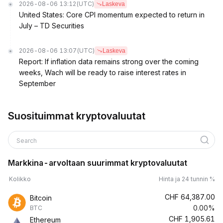
2026-08-06 13:12
(UTC)
Laskeva
United States: Core CPI momentum expected to return in
July – TD Securities
2026-08-06 13:07
(UTC)
Laskeva
Report: If inflation data remains strong over the coming
weeks, Wach will be ready to raise interest rates in
September
Suosituimmat kryptovaluutat
Search
Markkina-arvoltaan suurimmat kryptovaluutat
Kolikko
Hinta ja 24 tunnin %
CHF
64,387.00
Bitcoin
0.00%
BTC
CHF
1,905.61
Ethereum