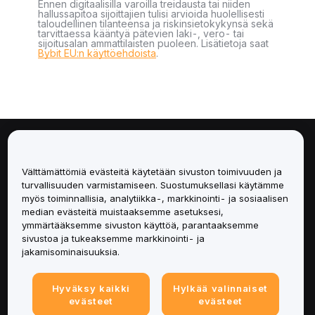
Ennen digitaalisilla varoilla treidausta tai niiden
hallussapitoa sijoittajien tulisi arvioida huolellisesti
taloudellinen tilanteensa ja riskinsietokykynsä sekä
tarvittaessa kääntyä pätevien laki-, vero- tai
sijoitusalan ammattilaisten puoleen. Lisätietoja saat
Bybit EU:n käyttöehdoista
.
Tietoa
Välttämättömiä evästeitä käytetään sivuston toimivuuden ja
Palvelut
turvallisuuden varmistamiseen. Suostumuksellasi käytämme
myös toiminnallisia, analytiikka-, markkinointi- ja sosiaalisen
median evästeitä muistaaksemme asetuksesi,
Tuki
ymmärtääksemme sivuston käyttöä, parantaaksemme
sivustoa ja tukeaksemme markkinointi- ja
Tuotteet
jakamisominaisuuksia.
Lakiasiat
Hyväksy kaikki
Hylkää valinnaiset
evästeet
evästeet