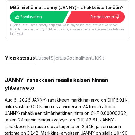
Mitä mieltä olet Janny (JANNY)-rahakkeista tänään?
Positiivinen
Negatiivinen
Huomautus: Tämä kysely heijastaa vain käyttäjien mielipiteitä eikä se ole
taloudellinen neuvo. Bybit EU ei tue sitä, eikä sen ole tarkoitus osoittaa tulevaa
kehitystä.
Yleiskatsaus
Uutiset
Sijoitus
Sosiaalinen
UKK:t
JANNY-rahakkeen reaaliaikaisen hinnan
yhteenveto
Aug 6, 2026 JANNY-rahakkeen markkina-arvo on CHF6.91K,
mikä vastaa 0.00% muutosta viimeisen 24 tunnin aikana.
JANNY-rahakkeen tämänhetkinen hinta on CHF 0.00000262,
ja sen 24 tunnin treidausvolyymi on CHF 42.61. JANNY-
rahakkeen kierrossa oleva tarjonta on 2.64B, ja sen suurin
tarjonta on 3.14B. Markkina-arvoltaan JANNY on sijalla 10490