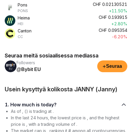
CHF
0.02130521
Pons
+11.50%
PONS
CHF
0.193915
Heima
+2.80%
HEI
CHF
0.095354
Canton
-6.20%
CC
Seuraa meitä sosiaalisessa mediassa
Followers
+
Seuraa
@Bybit EU
Usein kysyttyä kolikosta JANNY (Janny)
1. How much is today?
As of , () is trading at .
In the last 24 hours, the lowest price is , and the highest
price is , with a trading volume of .
The market cap is , ranking it # among all cryptocurrencies.