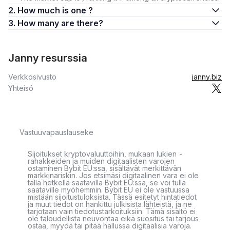
2. How much is one ?
3. How many are there?
Janny resurssia
Verkkosivusto
janny.biz
Yhteisö
Vastuuvapauslauseke
Sijoitukset kryptovaluuttoihin, mukaan lukien -
rahakkeiden ja muiden digitaalisten varojen
ostaminen Bybit EU:ssa, sisältävät merkittävän
markkinariskin. Jos etsimäsi digitaalinen vara ei ole
tällä hetkellä saatavilla Bybit EU:ssa, se voi tulla
saataville myöhemmin. Bybit EU ei ole vastuussa
mistään sijoitustuloksista. Tässä esitetyt hintatiedot
ja muut tiedot on hankittu julkisista lähteistä, ja ne
tarjotaan vain tiedotustarkoituksiin. Tämä sisältö ei
ole taloudellista neuvontaa eikä suositus tai tarjous
ostaa, myydä tai pitää hallussa digitaalisia varoja.