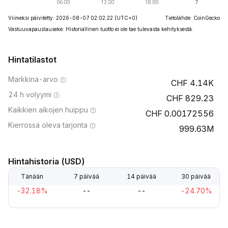
Viimeksi päivitetty: 2026-08-07 02:02:22
(UTC+0)
Tietolähde: CoinGecko
Vastuuvapauslauseke: Historiallinen tuotto ei ole tae tulevasta kehityksestä.
Hintatilastot
Markkina-arvo
4.14K
24 h volyymi
829.23
Kaikkien aikojen huippu
0.00172556
Kierrossa oleva tarjonta
999.63M
Hintahistoria (USD)
Tänään
7 päivää
14 päivää
30 päivää
-32.18%
--
--
-24.70%