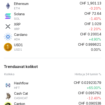
CHF
1,901.13
Ethereum
-0.20%
ETH
CHF
72.64
Solana
-1.40%
SOL
CHF
1.029
XRP
-2.20%
XRP
CHF
0.20014
Cardano
+4.90%
ADA
CHF
0.999621
USD1
0.00%
USD1
Trendaavat kolikot
Kolikko
Hinta ja 24 tunnin %
CHF
0.02923179
Hashflow
+65.00%
HFT
CHF
0.095762
Cash Cat
-12.40%
CASHCAT
CHF
0.090538
Canton