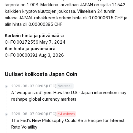
tarjonta on 1.00B. Markkina-arvoltaan JAPAN on sijalla 11542
kaikkien kryptovaluuttojen joukossa. Viimeisen 24 tunnin
aikana JAPAN-rahakkeen korkein hinta oli 0.00000615 CHF ja
alin hinta oli 0.00000395 CHF.
Korkein hinta ja päivämäärä
CHF0.00172556 May 7, 2024
Alin hinta ja päivämäärä
CHF0.00000391 Aug 3, 2026
Uutiset kolikosta Japan Coin
2026-08-07 00:05
(UTC)
Neutraali
A 'weaponized' yen: How the U.S.-Japan intervention may
reshape global currency markets
2026-08-07 00:00
(UTC)
Laskeva
The Fed’s New Philosophy Could Be a Recipe for Interest
Rate Volatility