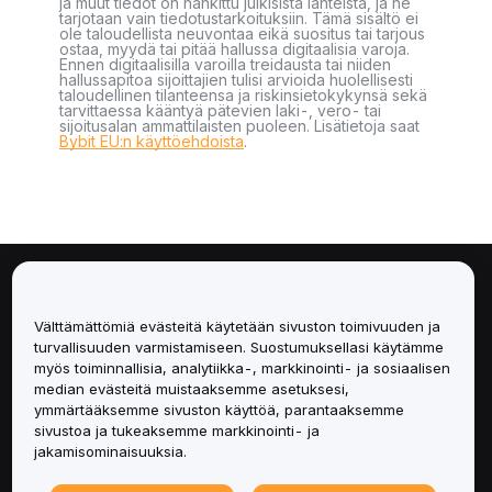
ja muut tiedot on hankittu julkisista lähteistä, ja ne
tarjotaan vain tiedotustarkoituksiin. Tämä sisältö ei
ole taloudellista neuvontaa eikä suositus tai tarjous
ostaa, myydä tai pitää hallussa digitaalisia varoja.
Ennen digitaalisilla varoilla treidausta tai niiden
hallussapitoa sijoittajien tulisi arvioida huolellisesti
taloudellinen tilanteensa ja riskinsietokykynsä sekä
tarvittaessa kääntyä pätevien laki-, vero- tai
sijoitusalan ammattilaisten puoleen. Lisätietoja saat
Bybit EU:n käyttöehdoista
.
Tietoa
Välttämättömiä evästeitä käytetään sivuston toimivuuden ja
Palvelut
turvallisuuden varmistamiseen. Suostumuksellasi käytämme
myös toiminnallisia, analytiikka-, markkinointi- ja sosiaalisen
median evästeitä muistaaksemme asetuksesi,
Tuki
ymmärtääksemme sivuston käyttöä, parantaaksemme
sivustoa ja tukeaksemme markkinointi- ja
Tuotteet
jakamisominaisuuksia.