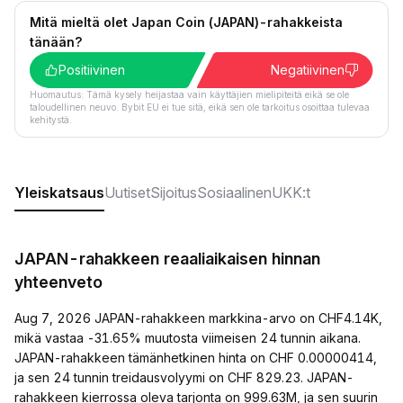
Mitä mieltä olet Japan Coin (JAPAN)-rahakkeista
tänään?
Positiivinen
Negatiivinen
Huomautus: Tämä kysely heijastaa vain käyttäjien mielipiteitä eikä se ole
taloudellinen neuvo. Bybit EU ei tue sitä, eikä sen ole tarkoitus osoittaa tulevaa
kehitystä.
Yleiskatsaus
Uutiset
Sijoitus
Sosiaalinen
UKK:t
JAPAN-rahakkeen reaaliaikaisen hinnan
yhteenveto
Aug 7, 2026 JAPAN-rahakkeen markkina-arvo on CHF4.14K,
mikä vastaa -31.65% muutosta viimeisen 24 tunnin aikana.
JAPAN-rahakkeen tämänhetkinen hinta on CHF 0.00000414,
ja sen 24 tunnin treidausvolyymi on CHF 829.23. JAPAN-
rahakkeen kierrossa oleva tarjonta on 999.63M, ja sen suurin