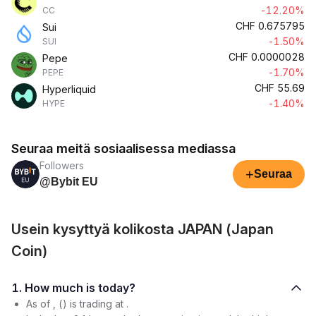
-12.20%
CC
CHF
0.675795
Sui
-1.50%
SUI
CHF
0.0000028
Pepe
-1.70%
PEPE
CHF
55.69
Hyperliquid
-1.40%
HYPE
Seuraa meitä sosiaalisessa mediassa
Followers
+
Seuraa
@Bybit EU
Usein kysyttyä kolikosta JAPAN (Japan
Coin)
1. How much is today?
As of , () is trading at .