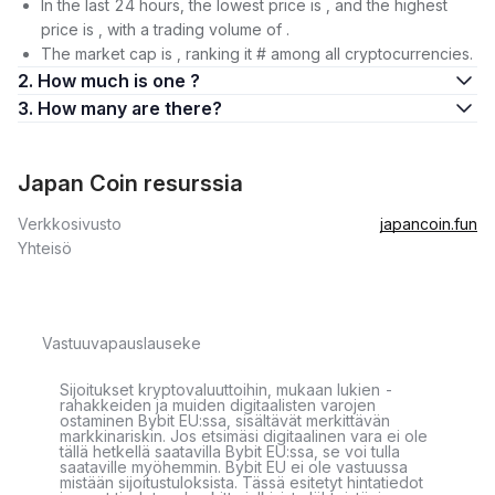
In the last 24 hours, the lowest price is , and the highest
price is , with a trading volume of .
The market cap is , ranking it # among all cryptocurrencies.
2. How much is one ?
3. How many are there?
Japan Coin resurssia
Verkkosivusto
japancoin.fun
Yhteisö
Vastuuvapauslauseke
Sijoitukset kryptovaluuttoihin, mukaan lukien -
rahakkeiden ja muiden digitaalisten varojen
ostaminen Bybit EU:ssa, sisältävät merkittävän
markkinariskin. Jos etsimäsi digitaalinen vara ei ole
tällä hetkellä saatavilla Bybit EU:ssa, se voi tulla
saataville myöhemmin. Bybit EU ei ole vastuussa
mistään sijoitustuloksista. Tässä esitetyt hintatiedot