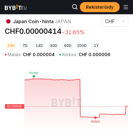
Rekisteröidy
Kryptohinnat
Japan Coin-hinta JAPAN
Japan Coin-hinta
JAPAN
CHF
CHF0.00000414
-31.65%
24H
7D
14D
30D
60D
200D
1Y
Matala
CHF
0.000004
Korkea
CHF
0.000006