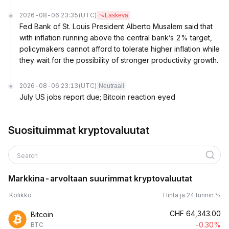
2026-08-06 23:35
(UTC)
Laskeva
Fed Bank of St. Louis President Alberto Musalem said that
with inflation running above the central bank’s 2% target,
policymakers cannot afford to tolerate higher inflation while
they wait for the possibility of stronger productivity growth.
2026-08-06 23:13
(UTC)
Neutraali
July US jobs report due; Bitcoin reaction eyed
Suosituimmat kryptovaluutat
Search
Markkina-arvoltaan suurimmat kryptovaluutat
Kolikko
Hinta ja 24 tunnin %
CHF
64,343.00
Bitcoin
-0.30%
BTC