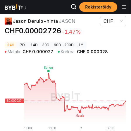
Rekisteröidy
Kryptohinnat
Jason Derulo-hinta JASON
Jason Derulo-hinta
JASON
CHF
CHF0.00002726
-1.47%
24H
7D
14D
30D
60D
200D
1Y
Matala
CHF
0.000027
Korkea
CHF
0.000028