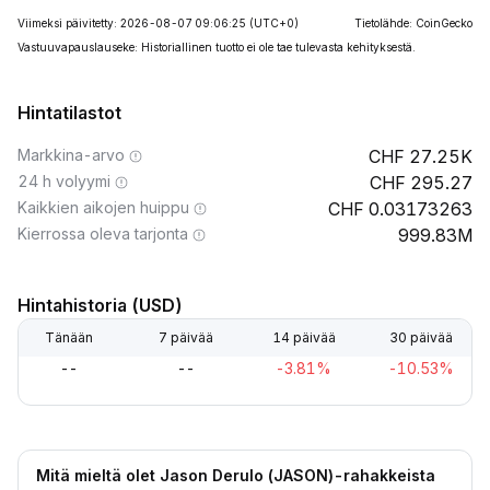
Viimeksi päivitetty: 2026-08-07 09:06:25
(UTC+0)
Tietolähde: CoinGecko
Vastuuvapauslauseke: Historiallinen tuotto ei ole tae tulevasta kehityksestä.
Hintatilastot
Markkina-arvo
27.25K
24 h volyymi
295.27
Kaikkien aikojen huippu
0.03173263
Kierrossa oleva tarjonta
999.83M
Hintahistoria (USD)
Tänään
7 päivää
14 päivää
30 päivää
--
--
-3.81%
-10.53%
Mitä mieltä olet Jason Derulo (JASON)-rahakkeista