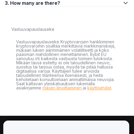
3. How many are there?
Vastuuvapauslauseke
Vastuuvapauslauseke Kryptovarojen hankkiminen
kryptovaroihin sisältää merkittäviä markkinariskejä,
mukaan lukien äärimmäinen volatiliteetti ja koko
pääoman mahdollinen menettäminen. Bybit EU
sanoutuu irti kaikesta vastuusta toimien tuloksista.
Mikään tässä esitetty ei ole taloudellinen neuvo,
suositus tai tarjous ostaa, myydä tai pitää hallussa
digitaalisia varoja. Käyttäjien tulee arvioida
taloudellinen tilanteensa itsenäisesti, ja heitä
kehotetaan konsultoimaan ammattimaisia neuvojia.
Saat kattavan yleiskatsauksen lukemalla
asiakirjamme
riskien ilmoittaminen
ja
käyttöehdot
.
Tietoa