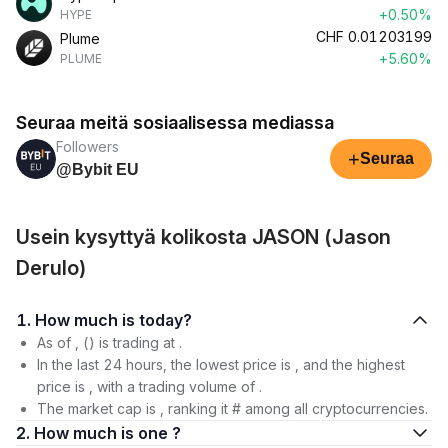
+0.50%
HYPE
CHF
0.01203199
Plume
+5.60%
PLUME
Seuraa meitä sosiaalisessa mediassa
Followers
+
Seuraa
@Bybit EU
Usein kysyttyä kolikosta JASON (Jason
Derulo)
1. How much is today?
As of , () is trading at .
In the last 24 hours, the lowest price is , and the highest
price is , with a trading volume of .
The market cap is , ranking it # among all cryptocurrencies.
2. How much is one ?