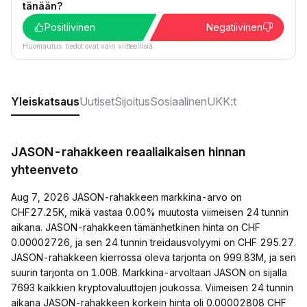
tänään?
Positiivinen
Negatiivinen
Huomautus: tiedot ovat vain viitteellisiä.
Yleiskatsaus
Uutiset
Sijoitus
Sosiaalinen
UKK:t
JASON-rahakkeen reaaliaikaisen hinnan
yhteenveto
Aug 7, 2026 JASON-rahakkeen markkina-arvo on
CHF27.25K, mikä vastaa 0.00% muutosta viimeisen 24 tunnin
aikana. JASON-rahakkeen tämänhetkinen hinta on CHF
0.00002726, ja sen 24 tunnin treidausvolyymi on CHF 295.27.
JASON-rahakkeen kierrossa oleva tarjonta on 999.83M, ja sen
suurin tarjonta on 1.00B. Markkina-arvoltaan JASON on sijalla
7693 kaikkien kryptovaluuttojen joukossa. Viimeisen 24 tunnin
aikana JASON-rahakkeen korkein hinta oli 0.00002808 CHF