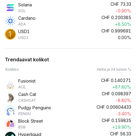
CHF
73.33
Solana
-0.90%
SOL
CHF
0.200385
Cardano
+6.50%
ADA
CHF
0.999691
USD1
0.00%
USD1
Trendaavat kolikot
Kolikko
Hinta ja 24 tunnin %
CHF
0.140271
Fusionist
+87.80%
ACE
CHF
0.098397
Cash Cat
-8.80%
CASHCAT
CHF
0.00604433
Pudgy Penguins
-3.40%
PENGU
CHF
0.159835
Block Street
+19.90%
BSB
CHF
56.33
Hyperliquid