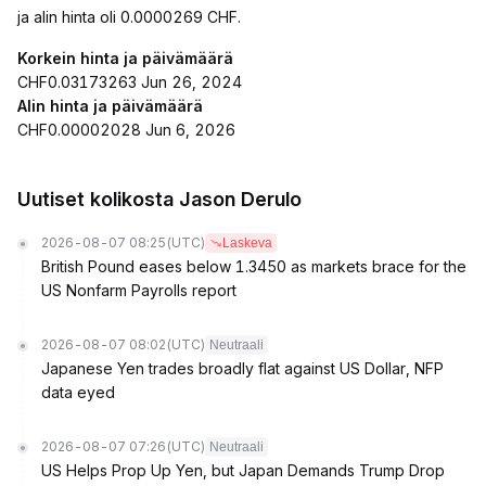
ja alin hinta oli 0.0000269 CHF.
Korkein hinta ja päivämäärä
CHF0.03173263 Jun 26, 2024
Alin hinta ja päivämäärä
CHF0.00002028 Jun 6, 2026
Uutiset kolikosta Jason Derulo
2026-08-07 08:25
(UTC)
Laskeva
British Pound eases below 1.3450 as markets brace for the
US Nonfarm Payrolls report
2026-08-07 08:02
(UTC)
Neutraali
Japanese Yen trades broadly flat against US Dollar, NFP
data eyed
2026-08-07 07:26
(UTC)
Neutraali
US Helps Prop Up Yen, but Japan Demands Trump Drop