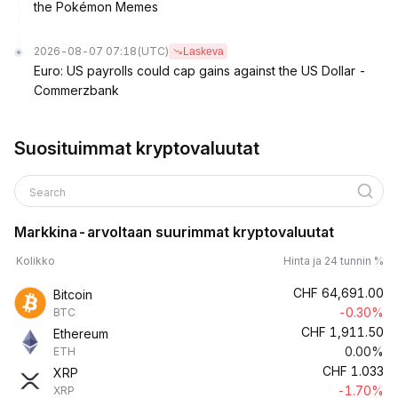
the Pokémon Memes
2026-08-07 07:18
(UTC)
Laskeva
Euro: US payrolls could cap gains against the US Dollar -
Commerzbank
Suosituimmat kryptovaluutat
Search
Markkina-arvoltaan suurimmat kryptovaluutat
Kolikko
Hinta ja 24 tunnin %
CHF
64,691.00
Bitcoin
-0.30%
BTC
CHF
1,911.50
Ethereum
0.00%
ETH
CHF
1.033
XRP
-1.70%
XRP