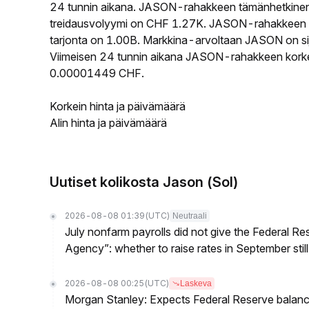
24 tunnin aikana. JASON-rahakkeen tämänhetkinen
treidausvolyymi on CHF 1.27K. JASON-rahakkeen kie
tarjonta on 1.00B. Markkina-arvoltaan JASON on sij
Viimeisen 24 tunnin aikana JASON-rahakkeen korkein
0.00001449 CHF.
Korkein hinta ja päivämäärä
Alin hinta ja päivämäärä
Uutiset kolikosta Jason (Sol)
2026-08-08 01:39
(UTC)
Neutraali
July nonfarm payrolls did not give the Federal 
Agency”: whether to raise rates in September still
2026-08-08 00:25
(UTC)
Laskeva
Morgan Stanley: Expects Federal Reserve balance 