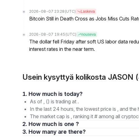
2026-08-07 23:28
(UTC)
Laskeva
Bitcoin Still in Death Cross as Jobs Miss Cuts R
2026-08-07 19:45
(UTC)
nouseva
The dollar fell Friday after soft US labor data re
interest rates in the near term.
Usein kysyttyä kolikosta JASON (
1. How much is today?
As of , () is trading at .
In the last 24 hours, the lowest price is , and the 
The market cap is , ranking it # among all cryptoc
2. How much is one ?
3. How many are there?