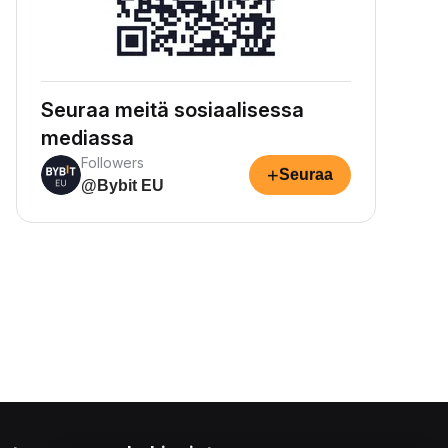
Seuraa meitä sosiaalisessa
mediassa
Followers
+
Seuraa
@Bybit EU