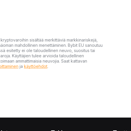
yptovaroihin sisältää merkittäviä markkinariskejä,
 pääoman mahdollinen menettäminen. Bybit EU sanoutuu
ssä esitetty ei ole taloudellinen neuvo, suositus tai
varoja. Käyttäjien tulee arvioida taloudellinen
ultoimaan ammattimaisia neuvojia. Saat kattavan
moittaminen
ja
käyttöehdot
.