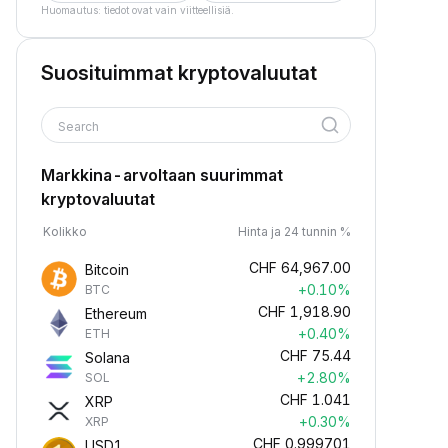
Huomautus: tiedot ovat vain viitteellisiä.
Suosituimmat kryptovaluutat
Search
Markkina-arvoltaan suurimmat
kryptovaluutat
Kolikko
Hinta ja 24 tunnin %
CHF
64,967.00
Bitcoin
+0.10%
BTC
CHF
1,918.90
Ethereum
+0.40%
ETH
CHF
75.44
Solana
+2.80%
SOL
CHF
1.041
XRP
+0.30%
XRP
CHF
0.999701
USD1