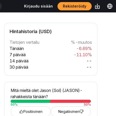
Rekisteröidy
Kirjaudu sisään
Hintahistoria (USD)
Tietojen vertailu
%-muutos
Tänään
-6.69%
7 päivää
-11.10%
14 päivää
--
30 päivää
--
Mitä mieltä olet Jason (Sol) (JASON)-
rahakkeista tänään?
50
%
50
%
Positiivinen
Negatiivinen