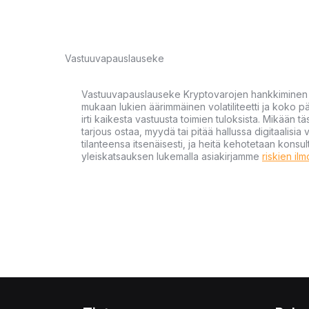
Vastuuvapauslauseke
Vastuuvapauslauseke Kryptovarojen hankkiminen kr
mukaan lukien äärimmäinen volatiliteetti ja koko
irti kaikesta vastuusta toimien tuloksista. Mikään tä
tarjous ostaa, myydä tai pitää hallussa digitaalisia 
tilanteensa itsenäisesti, ja heitä kehotetaan kons
yleiskatsauksen lukemalla asiakirjamme
riskien il