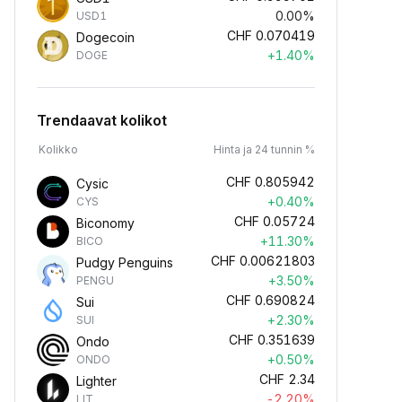
0.00%
USD1
CHF
0.070419
Dogecoin
+1.40%
DOGE
Trendaavat kolikot
Kolikko
Hinta ja 24 tunnin %
CHF
0.805942
Cysic
+0.40%
CYS
CHF
0.05724
Biconomy
+11.30%
BICO
CHF
0.00621803
Pudgy Penguins
+3.50%
PENGU
CHF
0.690824
Sui
+2.30%
SUI
CHF
0.351639
Ondo
+0.50%
ONDO
CHF
2.34
Lighter
-2.20%
LIT