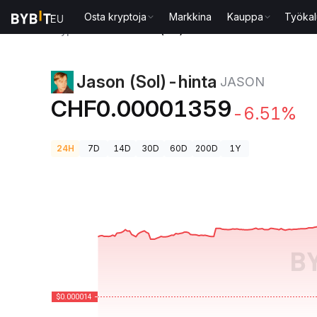
Osta kryptoja
Markkina
Kauppa
Työkal
Kryptohinnat
Jason (Sol)-hinta JASON
Jason (Sol)-hinta
JASON
CHF0.00001359
-6.51%
24H
7D
14D
30D
60D
200D
1Y