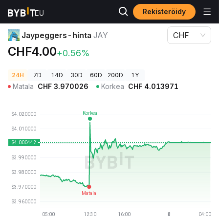
Rekisteröidy
Kryptohinnat
Jaypeggers-hinta JAY
Jaypeggers-hinta
JAY
CHF
CHF4.00
+0.56%
24H
7D
14D
30D
60D
200D
1Y
Matala
CHF
3.970026
Korkea
CHF
4.013971