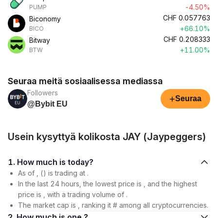
-4.50%
PUMP
CHF
0.057763
Biconomy
+66.10%
BICO
CHF
0.208333
Bitway
+11.00%
BTW
Seuraa meitä sosiaalisessa mediassa
Followers
+
Seuraa
@Bybit EU
Usein kysyttyä kolikosta JAY (Jaypeggers)
1. How much is today?
As of , () is trading at .
In the last 24 hours, the lowest price is , and the highest
price is , with a trading volume of .
The market cap is , ranking it # among all cryptocurrencies.
2. How much is one ?