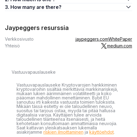
3. How many are there?
Jaypeggers resurssia
Verkkosivusto
jaypeggers.com
WhitePaper
Yhteisö
medium.com
Vastuuvapauslauseke
Vastuuvapauslauseke Kryptovarojen hankkiminen
kryptovaroihin sisältää merkittäviä markkinariskejä,
mukaan lukien äärimmäinen volatiliteetti ja koko
pääoman mahdollinen menettäminen. Bybit EU
sanoutuu irti kaikesta vastuusta toimien tuloksista.
Mikään tässä esitetty ei ole taloudellinen neuvo,
suositus tai tarjous ostaa, myydä tai pitää hallussa
digitaalisia varoja. Käyttäjien tulee arvioida
taloudellinen tilanteensa itsenäisesti, ja heitä
kehotetaan konsultoimaan ammattimaisia neuvojia.
Saat kattavan yleiskatsauksen lukemalla
asiakirjamme
riskien ilmoittaminen
ja
käyttöehdot
.