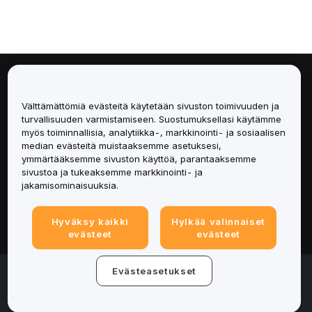
Tietoa
Välttämättömiä evästeitä käytetään sivuston toimivuuden ja
Palvelut
turvallisuuden varmistamiseen. Suostumuksellasi käytämme
myös toiminnallisia, analytiikka-, markkinointi- ja sosiaalisen
median evästeitä muistaaksemme asetuksesi,
Tuki
ymmärtääksemme sivuston käyttöä, parantaaksemme
sivustoa ja tukeaksemme markkinointi- ja
Tuotteet
jakamisominaisuuksia.
Lakiasiat
Hyväksy kaikki
Hylkää valinnaiset
evästeet
evästeet
© 2025-2026 Bybit.eu. All rights reserved.
Evästeasetukset
Palveluehdot
|
Tietosuojaehdot
|
Yritystiedot
(Impressum)
|
Evästeasetukset