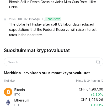
Bitcoin Still in Death Cross as Jobs Miss Cuts Rate-Hike
Odds
2026-08-07 19:45
(UTC)
nouseva
The dollar fell Friday after soft US labor data reduced
expectations that the Federal Reserve will raise interest
rates in the near term.
Suosituimmat kryptovaluutat
Search
Markkina-arvoltaan suurimmat kryptovaluutat
Kolikko
Hinta ja 24 tunnin %
CHF
64,967.00
Bitcoin
+1.10%
BTC
CHF
1,916.26
Ethereum
+0.90%
ETH