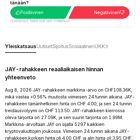
tänään?
Positiivinen
Negatiivinen
Huomautus: tiedot ovat vain viitteellisiä.
Yleiskatsaus
Uutiset
Sijoitus
Sosiaalinen
UKK:t
JAY-rahakkeen reaaliaikaisen hinnan
yhteenveto
Aug 8, 2026 JAY-rahakkeen markkina-arvo on CHF108.36K,
mikä vastaa +0.56% muutosta viimeisen 24 tunnin aikana. JAY-
rahakkeen tämänhetkinen hinta on CHF 4.00, ja sen 24 tunnin
treidausvolyymi on CHF 113.50. JAY-rahakkeen kierrossa
oleva tarjonta on 27.09K, ja sen suurin tarjonta on 1.99M.
Markkina-arvoltaan JAY on sijalla 5297 kaikkien
kryptovaluuttojen joukossa. Viimeisen 24 tunnin aikana JAY-
rahakkeen korkein hinta oli 4.00 CHF ja alin hinta oli 3.95 CHF.