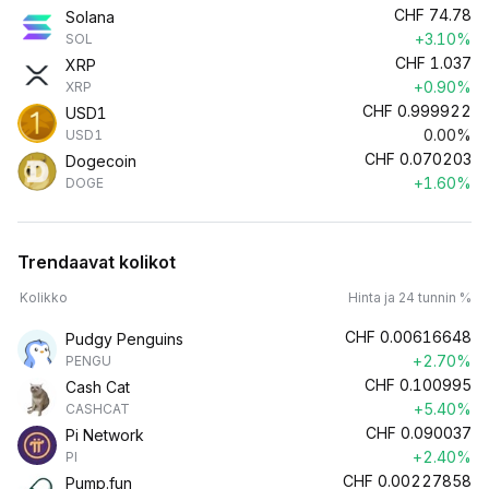
CHF
74.78
Solana
+3.10%
SOL
CHF
1.037
XRP
+0.90%
XRP
CHF
0.999922
USD1
0.00%
USD1
CHF
0.070203
Dogecoin
+1.60%
DOGE
Trendaavat kolikot
Kolikko
Hinta ja 24 tunnin %
CHF
0.00616648
Pudgy Penguins
+2.70%
PENGU
CHF
0.100995
Cash Cat
+5.40%
CASHCAT
CHF
0.090037
Pi Network
+2.40%
PI
CHF
0.00227858
Pump.fun