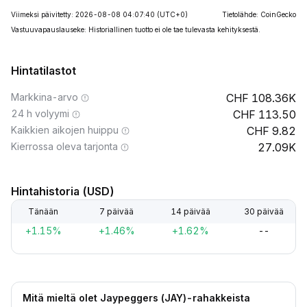
Viimeksi päivitetty: 2026-08-08 04:07:40
(UTC+0)
Tietolähde: CoinGecko
Vastuuvapauslauseke: Historiallinen tuotto ei ole tae tulevasta kehityksestä.
Hintatilastot
Markkina-arvo
108.36K
24 h volyymi
113.50
Kaikkien aikojen huippu
9.82
Kierrossa oleva tarjonta
27.09K
Hintahistoria (USD)
Tänään
7 päivää
14 päivää
30 päivää
+1.15%
+1.46%
+1.62%
--
Mitä mieltä olet Jaypeggers (JAY)-rahakkeista