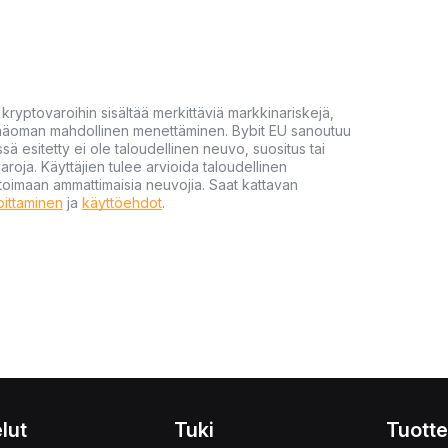
yptovaroihin sisältää merkittäviä markkinariskejä,
 pääoman mahdollinen menettäminen. Bybit EU sanoutuu
ssä esitetty ei ole taloudellinen neuvo, suositus tai
varoja. Käyttäjien tulee arvioida taloudellinen
ultoimaan ammattimaisia neuvojia. Saat kattavan
moittaminen
ja
käyttöehdot
.
lut
Tuki
Tuotte