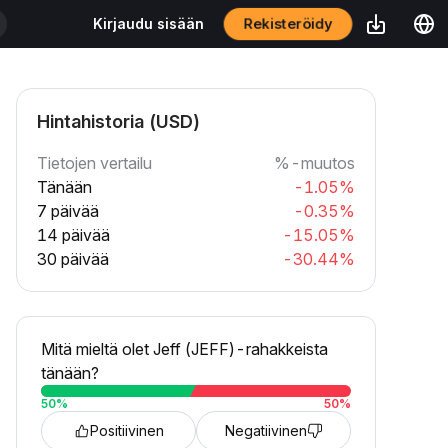
Rekisteröidy
Kirjaudu sisään
Hintahistoria (USD)
Tietojen vertailu
%-muutos
Tänään
-1.05%
7 päivää
-0.35%
14 päivää
-15.05%
30 päivää
-30.44%
Mitä mieltä olet Jeff (JEFF)-rahakkeista
tänään?
50
%
50
%
Positiivinen
Negatiivinen