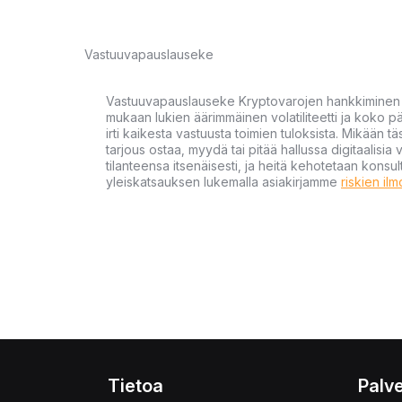
Vastuuvapauslauseke
Vastuuvapauslauseke Kryptovarojen hankkiminen kr
mukaan lukien äärimmäinen volatiliteetti ja koko
irti kaikesta vastuusta toimien tuloksista. Mikään tä
tarjous ostaa, myydä tai pitää hallussa digitaalisia 
tilanteensa itsenäisesti, ja heitä kehotetaan kons
yleiskatsauksen lukemalla asiakirjamme
riskien il
Tietoa
Palve