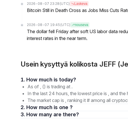
2026-08-07 23:28
(UTC)
Laskeva
Bitcoin Still in Death Cross as Jobs Miss Cuts R
2026-08-07 19:45
(UTC)
nouseva
The dollar fell Friday after soft US labor data re
interest rates in the near term.
Usein kysyttyä kolikosta JEFF (Je
1. How much is today?
As of , () is trading at .
In the last 24 hours, the lowest price is , and the 
The market cap is , ranking it # among all cryptoc
2. How much is one ?
3. How many are there?