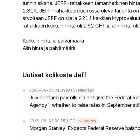
tunnin aikana. JEFF-rahakkeen tämänhetkinen hinta
2.81K. JEFF-rahakkeen kierrossa oleva tarjonta on 
arvoltaan JEFF on sijalla 2214 kaikkien kryptovaluu
rahakkeen korkein hinta oli 1.62 CHF ja alin hinta ol
Korkein hinta ja päivämäärä
Alin hinta ja päivämäärä
Uutiset kolikosta Jeff
2026-08-08 01:39
(UTC)
Neutraali
July nonfarm payrolls did not give the Federal 
Agency”: whether to raise rates in September still
2026-08-08 00:25
(UTC)
Laskeva
Morgan Stanley: Expects Federal Reserve balance 