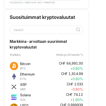
Huomautus: tiedot ovat vain viitteellisiä.
Suosituimmat kryptovaluutat
Search
Markkina-arvoltaan suurimmat
kryptovaluutat
Kolikko
Hinta ja 24 tunnin %
CHF
64,991.00
Bitcoin
+0.80%
BTC
CHF
1,914.99
Ethereum
+0.60%
ETH
CHF
1.033
XRP
-0.60%
XRP
CHF
74.12
Solana
+1.60%
SOL
CHF
0.999939
USD1