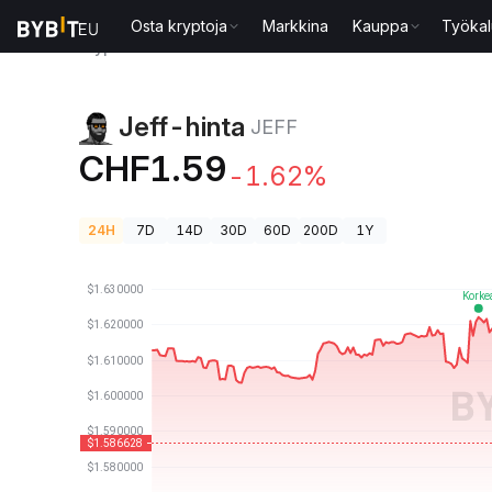
Osta kryptoja
Markkina
Kauppa
Työkal
Kryptohinnat
Jeff-hinta JEFF
Jeff-hinta
JEFF
CHF1.59
-1.62%
24H
7D
14D
30D
60D
200D
1Y