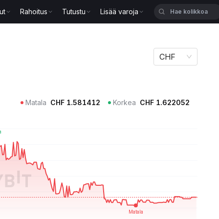
ut
Rahoitus
Tutustu
Lisää varoja
CHF
Matala
CHF
1.581412
Korkea
CHF
1.622052