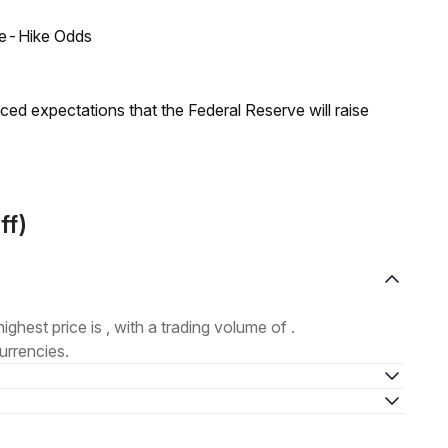
ate-Hike Odds
duced expectations that the Federal Reserve will raise
ff)
highest price is , with a trading volume of .
urrencies.