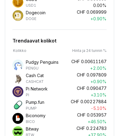
0.00%
USD1
CHF
0.069999
Dogecoin
+0.90%
DOGE
Trendaavat kolikot
Kolikko
Hinta ja 24 tunnin %
CHF
0.00611167
Pudgy Penguins
+2.00%
PENGU
CHF
0.097809
Cash Cat
+0.90%
CASHCAT
CHF
0.090477
Pi Network
+3.10%
PI
CHF
0.00227884
Pump.fun
-5.10%
PUMP
CHF
0.053957
Biconomy
+46.50%
BICO
CHF
0.224783
Bitway
+37.90%
BTW