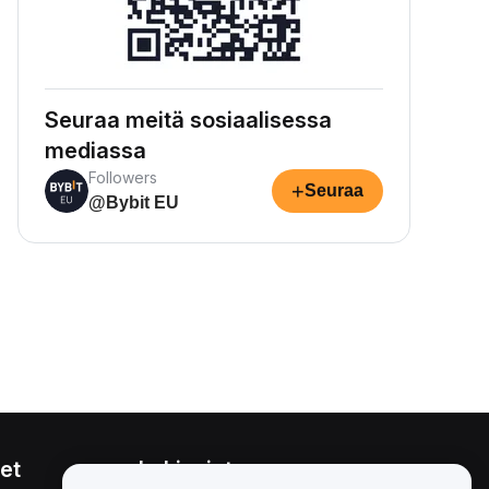
Seuraa meitä sosiaalisessa
mediassa
Followers
+
Seuraa
@Bybit EU
et
Lakiasiat