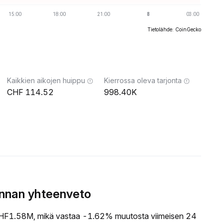
Tietolähde: CoinGecko
Kaikkien aikojen huippu
Kierrossa oleva tarjonta
114.52
998.40K
innan yhteenveto
HF1.58M, mikä vastaa -1.62% muutosta viimeisen 24