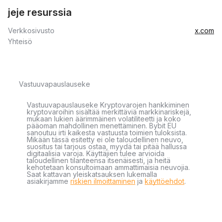
jeje resurssia
Verkkosivusto
x.com
Yhteisö
Vastuuvapauslauseke
Vastuuvapauslauseke Kryptovarojen hankkiminen
kryptovaroihin sisältää merkittäviä markkinariskejä,
mukaan lukien äärimmäinen volatiliteetti ja koko
pääoman mahdollinen menettäminen. Bybit EU
sanoutuu irti kaikesta vastuusta toimien tuloksista.
Mikään tässä esitetty ei ole taloudellinen neuvo,
suositus tai tarjous ostaa, myydä tai pitää hallussa
digitaalisia varoja. Käyttäjien tulee arvioida
taloudellinen tilanteensa itsenäisesti, ja heitä
kehotetaan konsultoimaan ammattimaisia neuvojia.
Saat kattavan yleiskatsauksen lukemalla
asiakirjamme
riskien ilmoittaminen
ja
käyttöehdot
.