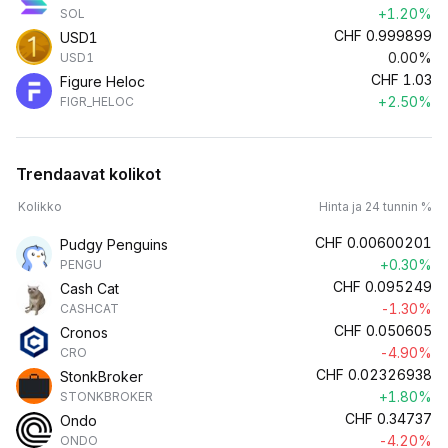
+1.20%
SOL
CHF
0.999899
USD1
0.00%
USD1
CHF
1.03
Figure Heloc
+2.50%
FIGR_HELOC
Trendaavat kolikot
Kolikko
Hinta ja 24 tunnin %
CHF
0.00600201
Pudgy Penguins
+0.30%
PENGU
CHF
0.095249
Cash Cat
-1.30%
CASHCAT
CHF
0.050605
Cronos
-4.90%
CRO
CHF
0.02326938
StonkBroker
+1.80%
STONKBROKER
CHF
0.34737
Ondo
-4.20%
ONDO