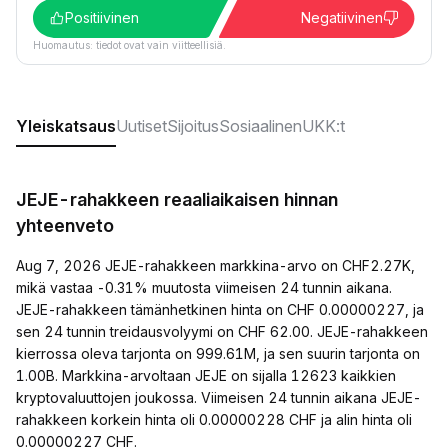
Positiivinen
Negatiivinen
Huomautus: tiedot ovat vain viitteellisiä.
Yleiskatsaus
Uutiset
Sijoitus
Sosiaalinen
UKK:t
JEJE-rahakkeen reaaliaikaisen hinnan
yhteenveto
Aug 7, 2026 JEJE-rahakkeen markkina-arvo on CHF2.27K,
mikä vastaa -0.31% muutosta viimeisen 24 tunnin aikana.
JEJE-rahakkeen tämänhetkinen hinta on CHF 0.00000227, ja
sen 24 tunnin treidausvolyymi on CHF 62.00. JEJE-rahakkeen
kierrossa oleva tarjonta on 999.61M, ja sen suurin tarjonta on
1.00B. Markkina-arvoltaan JEJE on sijalla 12623 kaikkien
kryptovaluuttojen joukossa. Viimeisen 24 tunnin aikana JEJE-
rahakkeen korkein hinta oli 0.00000228 CHF ja alin hinta oli
0.00000227 CHF.