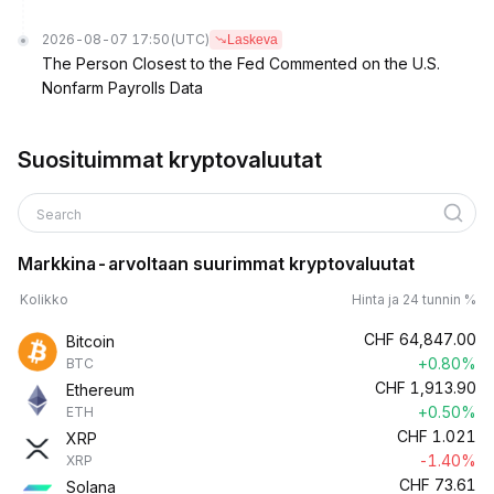
2026-08-07 17:50
(UTC)
Laskeva
The Person Closest to the Fed Commented on the U.S.
Nonfarm Payrolls Data
Suosituimmat kryptovaluutat
Search
Markkina-arvoltaan suurimmat kryptovaluutat
Kolikko
Hinta ja 24 tunnin %
CHF
64,847.00
Bitcoin
+0.80%
BTC
CHF
1,913.90
Ethereum
+0.50%
ETH
CHF
1.021
XRP
-1.40%
XRP
CHF
73.61
Solana