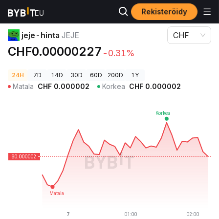
Rekisteröidy
Kryptohinnat
jeje-hinta JEJE
jeje-hinta
JEJE
CHF
CHF0.00000227
-0.31%
24H
7D
14D
30D
60D
200D
1Y
Matala
CHF
0.000002
Korkea
CHF
0.000002