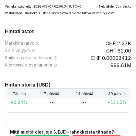
Viimeksi päivitetty: 2026-08-07 02:00:34
(UTC+0)
Tietolähde: CoinGecko
Vastuuvapauslauseke: Historiallinen tuotto ei ole tae tulevasta kehityksestä.
Hintatilastot
Markkina-arvo
2.27K
24 h volyymi
62.00
Kaikkien aikojen huippu
0.00008412
Kierrossa oleva tarjonta
999.61M
Hintahistoria (USD)
Tänään
7 päivää
14 päivää
30 päivää
+0.24%
--
--
+13.15%
Mitä mieltä olet jeje (JEJE)-rahakkeista tänään?