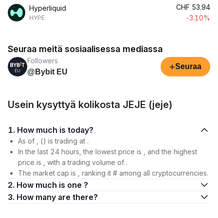
CHF
53.94
Hyperliquid
-3.10%
HYPE
Seuraa meitä sosiaalisessa mediassa
Followers
+
Seuraa
@Bybit EU
Usein kysyttyä kolikosta JEJE (jeje)
1. How much is today?
As of , () is trading at .
In the last 24 hours, the lowest price is , and the highest
price is , with a trading volume of .
The market cap is , ranking it # among all cryptocurrencies.
2. How much is one ?
3. How many are there?