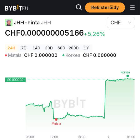
Rekisteröidy
Kryptohinnat
JHH-hinta JHH
JHH-hinta
JHH
CHF
CHF0.000000005166
+5.26%
24H
7D
14D
30D
60D
200D
1Y
Matala
CHF
0.000000
Korkea
CHF
0.000000