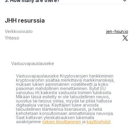
3. How many are there?
JHH resurssia
Verkkosivusto
jen-hsun.io
Yhteisö
Vastuuvapauslauseke
Vastuuvapauslauseke Kryptovarojen hankkiminen
kryptovaroihin sisältää merkittäviä markkinariskejä,
mukaan lukien äärimmäinen volatiliteetti ja koko
pääoman mahdollinen menettäminen. Bybit EU
sanoutuu irti kaikesta vastuusta toimien tuloksista.
Mikään tässä esitetty ei ole taloudellinen neuvo,
suositus tai tarjous ostaa, myydä tai pitää hallussa
digitaalisia varoja. Käyttäjien tulee arvioida
taloudellinen tilanteensa itsenäisesti, ja heitä
kehotetaan konsultoimaan ammattimaisia neuvojia.
Saat kattavan yleiskatsauksen lukemalla
asiakirjamme
riskien ilmoittaminen
ja
käyttöehdot
.