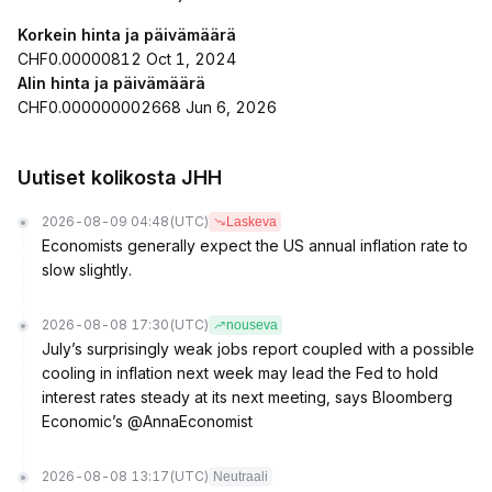
Korkein hinta ja päivämäärä
CHF0.00000812 Oct 1, 2024
Alin hinta ja päivämäärä
CHF0.000000002668 Jun 6, 2026
Uutiset kolikosta JHH
2026-08-09 04:48
(UTC)
Laskeva
Economists generally expect the US annual inflation rate to
slow slightly.
2026-08-08 17:30
(UTC)
nouseva
July’s surprisingly weak jobs report coupled with a possible
cooling in inflation next week may lead the Fed to hold
interest rates steady at its next meeting, says Bloomberg
Economic’s @AnnaEconomist
2026-08-08 13:17
(UTC)
Neutraali