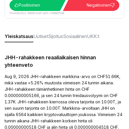
Positiivinen
Negatiivinen
Huomautus: tiedot ovat vain viitteellisiä.
Yleiskatsaus
Uutiset
Sijoitus
Sosiaalinen
UKK:t
JHH-rahakkeen reaaliaikaisen hinnan
yhteenveto
Aug 9, 2026 JHH-rahakkeen markkina-arvo on CHF51.66K,
mikä vastaa +5.26% muutosta viimeisen 24 tunnin aikana.
JHH-rahakkeen tämänhetkinen hinta on CHF
0.000000005166, ja sen 24 tunnin treidausvolyymi on CHF
1.37K. JHH-rahakkeen kierrossa oleva tarjonta on 10.00T, ja
sen suurin tarjonta on 10.00T. Markkina-arvoltaan JHH on
sijalla 6564 kaikkien kryptovaluuttojen joukossa. Viimeisen 24
tunnin aikana JHH-rahakkeen korkein hinta oli
0.00000000518 CHF ja alin hinta oli 0.000000004518 CHF.