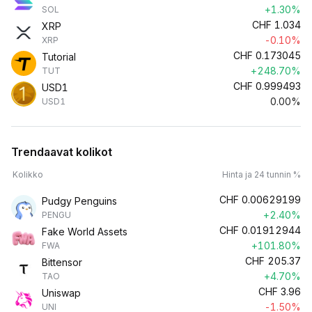
+1.30%
SOL
CHF
1.034
XRP
-0.10%
XRP
CHF
0.173045
Tutorial
+248.70%
TUT
CHF
0.999493
USD1
0.00%
USD1
Trendaavat kolikot
Kolikko
Hinta ja 24 tunnin %
CHF
0.00629199
Pudgy Penguins
+2.40%
PENGU
CHF
0.01912944
Fake World Assets
+101.80%
FWA
CHF
205.37
Bittensor
+4.70%
TAO
CHF
3.96
Uniswap
-1.50%
UNI