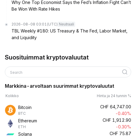
Why One Top Economist Says the Fed’s Inflation Fight Can’t
Be Won With Rate Hikes
2026-08-08 03:01
(UTC)
Neutraali
TBL Weekly #180: US Treasury & The Fed, Labor Market,
and Liquidity
Suosituimmat kryptovaluutat
Search
Markkina-arvoltaan suurimmat kryptovaluutat
Kolikko
Hinta ja 24 tunnin %
CHF
64,747.00
Bitcoin
-0.40%
BTC
CHF
1,912.90
Ethereum
-0.30%
ETH
CHF
75.87
Solana