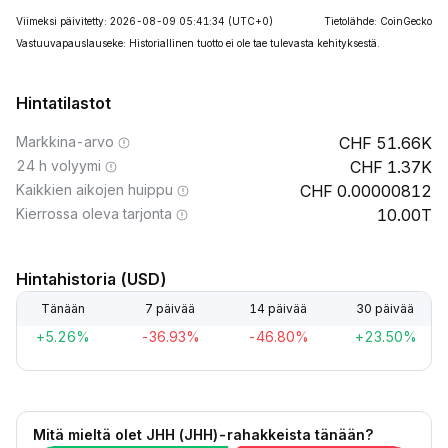
Viimeksi päivitetty: 2026-08-09 05:41:34
(UTC+0)
Tietolähde: CoinGecko
Vastuuvapauslauseke: Historiallinen tuotto ei ole tae tulevasta kehityksestä.
Hintatilastot
Markkina-arvo
51.66K
24 h volyymi
1.37K
Kaikkien aikojen huippu
0.00000812
Kierrossa oleva tarjonta
10.00T
Hintahistoria (USD)
Tänään
7 päivää
14 päivää
30 päivää
+5.26%
-36.93%
-46.80%
+23.50%
Mitä mieltä olet JHH (JHH)-rahakkeista tänään?