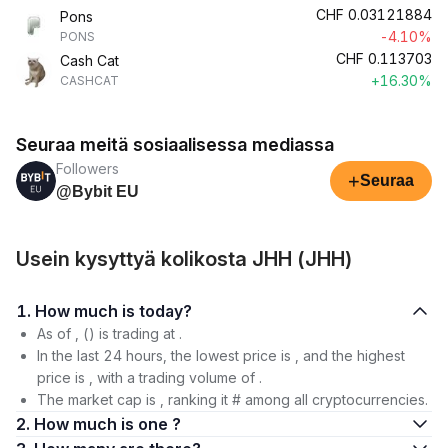
CHF
0.03121884
Pons
-4.10%
PONS
CHF
0.113703
Cash Cat
+16.30%
CASHCAT
Seuraa meitä sosiaalisessa mediassa
Followers
+
Seuraa
@Bybit EU
Usein kysyttyä kolikosta JHH (JHH)
1. How much is today?
As of , () is trading at .
In the last 24 hours, the lowest price is , and the highest
price is , with a trading volume of .
The market cap is , ranking it # among all cryptocurrencies.
2. How much is one ?