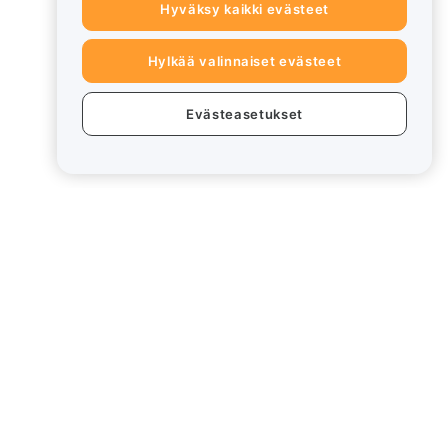
Hyväksy kaikki evästeet
Hylkää valinnaiset evästeet
Evästeasetukset
eet
Lakiasiat
Eturistiriitapolitiikka
Yhteenveto säilytys- ja
hallinnointikäytännöstä
rd
ESG-tiedot