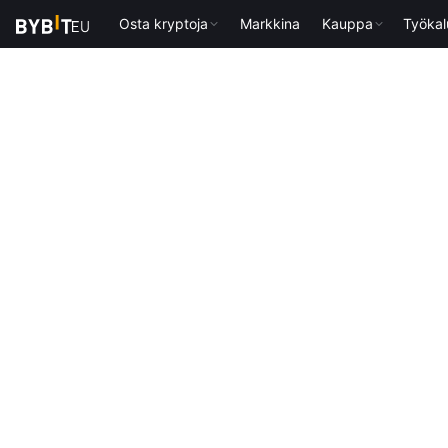
Osta kryptoja
Markkina
Kauppa
Työkal