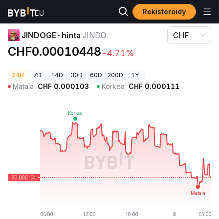
Rekisteröidy
Kryptohinnat
JINDOGE-hinta JINDO
JINDOGE-hinta
JINDO
CHF
CHF0.00010448
-4.71%
24H
7D
14D
30D
60D
200D
1Y
Matala
CHF
0.000103
Korkea
CHF
0.000111