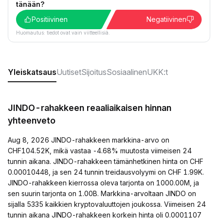
tänään?
Positiivinen
Negatiivinen
Huomautus: tiedot ovat vain viitteellisiä.
Yleiskatsaus
Uutiset
Sijoitus
Sosiaalinen
UKK:t
JINDO-rahakkeen reaaliaikaisen hinnan
yhteenveto
Aug 8, 2026 JINDO-rahakkeen markkina-arvo on
CHF104.52K, mikä vastaa -4.68% muutosta viimeisen 24
tunnin aikana. JINDO-rahakkeen tämänhetkinen hinta on CHF
0.00010448, ja sen 24 tunnin treidausvolyymi on CHF 1.99K.
JINDO-rahakkeen kierrossa oleva tarjonta on 1000.00M, ja
sen suurin tarjonta on 1.00B. Markkina-arvoltaan JINDO on
sijalla 5335 kaikkien kryptovaluuttojen joukossa. Viimeisen 24
tunnin aikana JINDO-rahakkeen korkein hinta oli 0.0001107