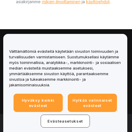
asiakirjamme
riskien ilmoittaminen
ja
käyttöehdot
.
Tietoa
Välttämättömiä evästeitä käytetään sivuston toimivuuden ja
Palvelut
turvallisuuden varmistamiseen. Suostumuksellasi käytämme
myös toiminnallisia, analytiikka-, markkinointi- ja sosiaalisen
median evästeitä muistaaksemme asetuksesi,
Tuki
ymmärtääksemme sivuston käyttöä, parantaaksemme
sivustoa ja tukeaksemme markkinointi- ja
Tuotteet
jakamisominaisuuksia.
Lakiasiat
Hyväksy kaikki
Hylkää valinnaiset
evästeet
evästeet
© 2025-2026 Bybit.eu. All rights reserved.
Evästeasetukset
Palveluehdot
|
Tietosuojaehdot
|
Yritystiedot