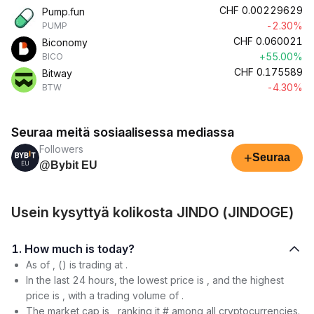
CHF
0.00229629
Pump.fun
-2.30%
PUMP
CHF
0.060021
Biconomy
+55.00%
BICO
CHF
0.175589
Bitway
-4.30%
BTW
Seuraa meitä sosiaalisessa mediassa
Followers
+
Seuraa
@Bybit EU
Usein kysyttyä kolikosta JINDO (JINDOGE)
1. How much is today?
As of , () is trading at .
In the last 24 hours, the lowest price is , and the highest
price is , with a trading volume of .
The market cap is , ranking it # among all cryptocurrencies.