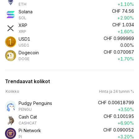
+1.10%
ETH
CHF
74.56
Solana
+2.90%
SOL
CHF
1.034
XRP
+1.60%
XRP
CHF
0.999969
USD1
0.00%
USD1
CHF
0.070067
Dogecoin
+1.70%
DOGE
Trendaavat kolikot
Kolikko
Hinta ja 24 tunnin %
CHF
0.00618799
Pudgy Penguins
+3.50%
PENGU
CHF
0.100195
Cash Cat
+6.90%
CASHCAT
CHF
0.090052
Pi Network
+3.20%
PI