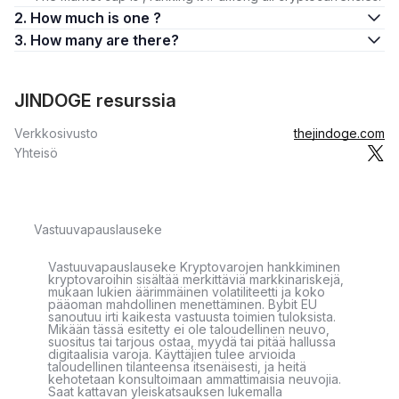
2. How much is one ?
3. How many are there?
JINDOGE resurssia
Verkkosivusto
thejindoge.com
Yhteisö
Vastuuvapauslauseke
Vastuuvapauslauseke Kryptovarojen hankkiminen
kryptovaroihin sisältää merkittäviä markkinariskejä,
mukaan lukien äärimmäinen volatiliteetti ja koko
pääoman mahdollinen menettäminen. Bybit EU
sanoutuu irti kaikesta vastuusta toimien tuloksista.
Mikään tässä esitetty ei ole taloudellinen neuvo,
suositus tai tarjous ostaa, myydä tai pitää hallussa
digitaalisia varoja. Käyttäjien tulee arvioida
taloudellinen tilanteensa itsenäisesti, ja heitä
kehotetaan konsultoimaan ammattimaisia neuvojia.
Saat kattavan yleiskatsauksen lukemalla