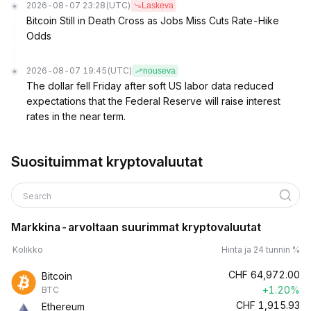
2026-08-07 23:28
(UTC)
Laskeva
Bitcoin Still in Death Cross as Jobs Miss Cuts Rate-Hike
Odds
2026-08-07 19:45
(UTC)
nouseva
The dollar fell Friday after soft US labor data reduced
expectations that the Federal Reserve will raise interest
rates in the near term.
Suosituimmat kryptovaluutat
Search
Markkina-arvoltaan suurimmat kryptovaluutat
Kolikko
Hinta ja 24 tunnin %
CHF
64,972.00
Bitcoin
+1.20%
BTC
CHF
1,915.93
Ethereum