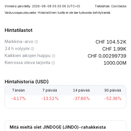
Viimeksi päivitetty: 2026-08-08 05:03:06
(UTC+0)
Tietolähde: CoinGecko
Vastuuvapauslauseke: Historiallinen tuotto ei ole tae tulevasta kehityksestä.
Hintatilastot
Markkina-arvo
104.52K
24 h volyymi
1.99K
Kaikkien aikojen huippu
0.00299739
Kierrossa oleva tarjonta
1000.00M
Hintahistoria (USD)
Tänään
7 päivää
14 päivää
30 päivää
-4.17%
-13.52%
-37.86%
-52.36%
Mitä mieltä olet JINDOGE (JINDO)-rahakkeista