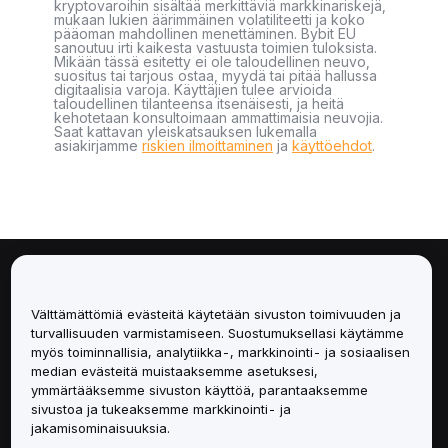
kryptovaroihin sisältää merkittäviä markkinariskejä,
mukaan lukien äärimmäinen volatiliteetti ja koko
pääoman mahdollinen menettäminen. Bybit EU
sanoutuu irti kaikesta vastuusta toimien tuloksista.
Mikään tässä esitetty ei ole taloudellinen neuvo,
suositus tai tarjous ostaa, myydä tai pitää hallussa
digitaalisia varoja. Käyttäjien tulee arvioida
taloudellinen tilanteensa itsenäisesti, ja heitä
kehotetaan konsultoimaan ammattimaisia neuvojia.
Saat kattavan yleiskatsauksen lukemalla
asiakirjamme
riskien ilmoittaminen
ja
käyttöehdot
.
Tietoa
Välttämättömiä evästeitä käytetään sivuston toimivuuden ja
Palvelut
turvallisuuden varmistamiseen. Suostumuksellasi käytämme
myös toiminnallisia, analytiikka-, markkinointi- ja sosiaalisen
median evästeitä muistaaksemme asetuksesi,
Tuki
ymmärtääksemme sivuston käyttöä, parantaaksemme
sivustoa ja tukeaksemme markkinointi- ja
Tuotteet
jakamisominaisuuksia.