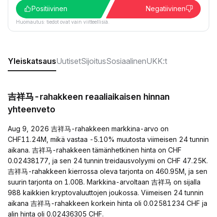
Positiivinen
Negatiivinen
Huomautus: tiedot ovat vain viitteellisiä.
Yleiskatsaus
Uutiset
Sijoitus
Sosiaalinen
UKK:t
吉祥马-rahakkeen reaaliaikaisen hinnan
yhteenveto
Aug 9, 2026 吉祥马-rahakkeen markkina-arvo on
CHF11.24M, mikä vastaa -5.10% muutosta viimeisen 24 tunnin
aikana. 吉祥马-rahakkeen tämänhetkinen hinta on CHF
0.02438177, ja sen 24 tunnin treidausvolyymi on CHF 47.25K.
吉祥马-rahakkeen kierrossa oleva tarjonta on 460.95M, ja sen
suurin tarjonta on 1.00B. Markkina-arvoltaan 吉祥马 on sijalla
988 kaikkien kryptovaluuttojen joukossa. Viimeisen 24 tunnin
aikana 吉祥马-rahakkeen korkein hinta oli 0.02581234 CHF ja
alin hinta oli 0.02436305 CHF.