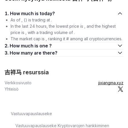
1. How much is today?
As of , () is trading at .
In the last 24 hours, the lowest price is , and the highest
price is , with a trading volume of .
The market cap is , ranking it # among all cryptocurrencies.
2. How much is one ?
3. How many are there?
吉祥马 resurssia
Verkkosivusto
jixiangma.xyz
Yhteisö
Vastuuvapauslauseke
Vastuuvapauslauseke Kryptovarojen hankkiminen