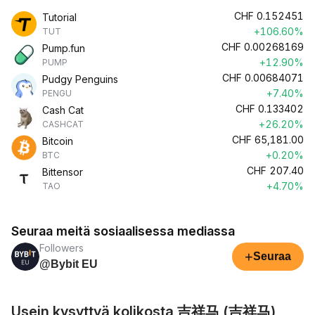
CHF
0.152451
Tutorial
+106.60%
TUT
CHF
0.00268169
Pump.fun
+12.90%
PUMP
CHF
0.00684071
Pudgy Penguins
+7.40%
PENGU
CHF
0.133402
Cash Cat
+26.20%
CASHCAT
CHF
65,181.00
Bitcoin
+0.20%
BTC
CHF
207.40
Bittensor
+4.70%
TAO
Seuraa meitä sosiaalisessa mediassa
Followers
+
Seuraa
@Bybit EU
Usein kysyttyä kolikosta 吉祥马 (吉祥马)