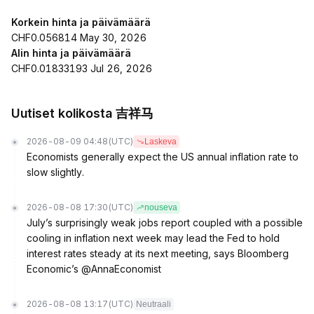
Korkein hinta ja päivämäärä
CHF0.056814 May 30, 2026
Alin hinta ja päivämäärä
CHF0.01833193 Jul 26, 2026
Uutiset kolikosta 吉祥马
2026-08-09 04:48
(UTC)
Laskeva
Economists generally expect the US annual inflation rate to
slow slightly.
2026-08-08 17:30
(UTC)
nouseva
July’s surprisingly weak jobs report coupled with a possible
cooling in inflation next week may lead the Fed to hold
interest rates steady at its next meeting, says Bloomberg
Economic’s @AnnaEconomist
2026-08-08 13:17
(UTC)
Neutraali