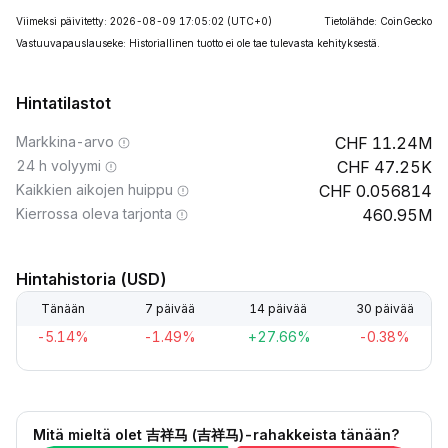
Viimeksi päivitetty: 2026-08-09 17:05:02
(UTC+0)
Tietolähde: CoinGecko
Vastuuvapauslauseke: Historiallinen tuotto ei ole tae tulevasta kehityksestä.
Hintatilastot
Markkina-arvo
11.24M
24 h volyymi
47.25K
Kaikkien aikojen huippu
0.056814
Kierrossa oleva tarjonta
460.95M
Hintahistoria (USD)
Tänään
7 päivää
14 päivää
30 päivää
-5.14%
-1.49%
+27.66%
-0.38%
Mitä mieltä olet 吉祥马 (吉祥马)-rahakkeista tänään?