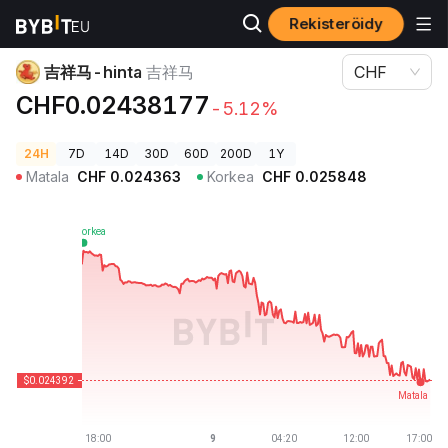
Rekisteröidy
Kryptohinnat
吉祥马-hinta 吉祥马
吉祥马-hinta
吉祥马
CHF
CHF0.02438177
-5.12%
24H
7D
14D
30D
60D
200D
1Y
Matala
CHF
0.024363
Korkea
CHF
0.025848