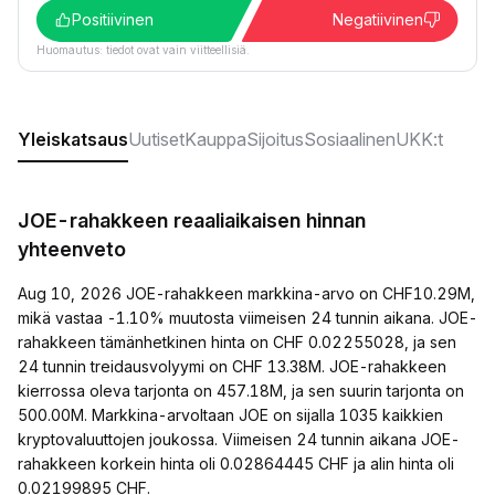
Positiivinen
Negatiivinen
Huomautus: tiedot ovat vain viitteellisiä.
Yleiskatsaus
Uutiset
Kauppa
Sijoitus
Sosiaalinen
UKK:t
JOE-rahakkeen reaaliaikaisen hinnan
yhteenveto
Aug 10, 2026 JOE-rahakkeen markkina-arvo on CHF10.29M,
mikä vastaa -1.10% muutosta viimeisen 24 tunnin aikana. JOE-
rahakkeen tämänhetkinen hinta on CHF 0.02255028, ja sen
24 tunnin treidausvolyymi on CHF 13.38M. JOE-rahakkeen
kierrossa oleva tarjonta on 457.18M, ja sen suurin tarjonta on
500.00M. Markkina-arvoltaan JOE on sijalla 1035 kaikkien
kryptovaluuttojen joukossa. Viimeisen 24 tunnin aikana JOE-
rahakkeen korkein hinta oli 0.02864445 CHF ja alin hinta oli
0.02199895 CHF.