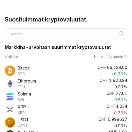
Suosituimmat kryptovaluutat
Search
Markkina-arvoltaan suurimmat kryptovaluutat
Kolikko
Hinta ja 24 tunnin %
CHF
65,139.00
Bitcoin
+0.20%
BTC
CHF
1,920.94
Ethereum
0.00%
ETH
CHF
77.01
Solana
+0.80%
SOL
CHF
1.034
XRP
-0.20%
XRP
CHF
0.999617
USD1
0.00%
USD1