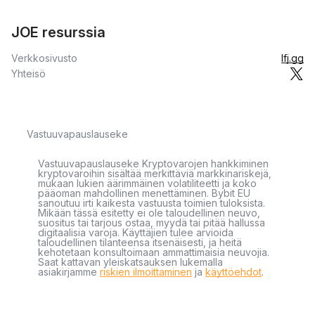
JOE resurssia
Verkkosivusto
lfj.gg
Yhteisö
Vastuuvapauslauseke
Vastuuvapauslauseke Kryptovarojen hankkiminen
kryptovaroihin sisältää merkittäviä markkinariskejä,
mukaan lukien äärimmäinen volatiliteetti ja koko
pääoman mahdollinen menettäminen. Bybit EU
sanoutuu irti kaikesta vastuusta toimien tuloksista.
Mikään tässä esitetty ei ole taloudellinen neuvo,
suositus tai tarjous ostaa, myydä tai pitää hallussa
digitaalisia varoja. Käyttäjien tulee arvioida
taloudellinen tilanteensa itsenäisesti, ja heitä
kehotetaan konsultoimaan ammattimaisia neuvojia.
Saat kattavan yleiskatsauksen lukemalla
asiakirjamme
riskien ilmoittaminen
ja
käyttöehdot
.