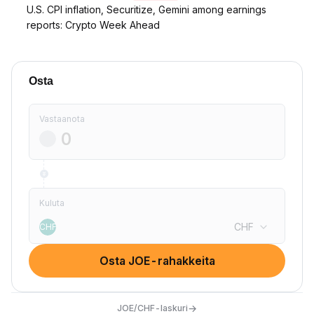
U.S. CPI inflation, Securitize, Gemini among earnings
reports: Crypto Week Ahead
Osta
Vastaanota
Kuluta
CHF
CHF
Osta JOE-rahakkeita
→
JOE/CHF-laskuri