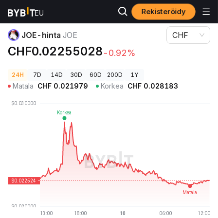
Rekisteröidy
Kryptohinnat
JOE-hinta JOE
JOE-hinta
JOE
CHF
CHF0.02255028
-0.92%
24H
7D
14D
30D
60D
200D
1Y
Matala
CHF
0.021979
Korkea
CHF
0.028183