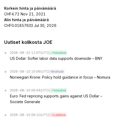
Korkein hinta ja päivämäärä
CHF4.72 Nov 21, 2021
Alin hinta ja päivämäärä
CHF0.01857633 Jul 30, 2026
Uutiset kolikosta JOE
2026-08-10 11:07
(UTC)
nouseva
US Dollar: Softer labor data supports downside – BNY
2026-08-10 10:06
(UTC)
Neutraali
Norwegian Krone: Policy hold guidance in focus – Nomura
2026-08-10 09:44
(UTC)
nouseva
Euro: Fed repricing supports gains against US Dollar –
Societe Generale
2026-08-10 09:12
(UTC)
Laskeva