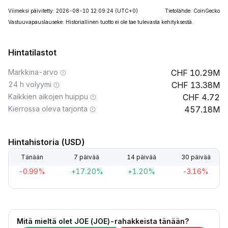
Viimeksi päivitetty: 2026-08-10 12:09:24
(UTC+0)
Tietolähde: CoinGecko
Vastuuvapauslauseke: Historiallinen tuotto ei ole tae tulevasta kehityksestä.
Hintatilastot
Markkina-arvo
10.29M
24 h volyymi
13.38M
Kaikkien aikojen huippu
4.72
Kierrossa oleva tarjonta
457.18M
Hintahistoria (USD)
Tänään
7 päivää
14 päivää
30 päivää
-0.99%
+17.20%
+1.20%
-3.16%
Mitä mieltä olet JOE (JOE)-rahakkeista tänään?