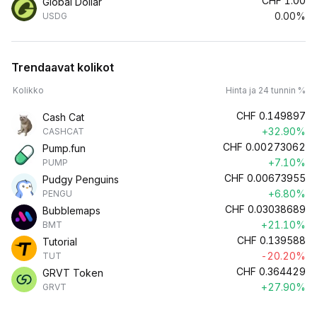
CHF
1.00
Global Dollar
0.00%
USDG
Trendaavat kolikot
Kolikko
Hinta ja 24 tunnin %
CHF
0.149897
Cash Cat
+32.90%
CASHCAT
CHF
0.00273062
Pump.fun
+7.10%
PUMP
CHF
0.00673955
Pudgy Penguins
+6.80%
PENGU
CHF
0.03038689
Bubblemaps
+21.10%
BMT
CHF
0.139588
Tutorial
-20.20%
TUT
CHF
0.364429
GRVT Token
+27.90%
GRVT