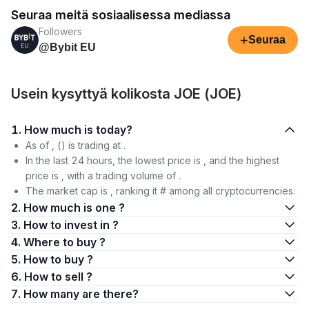
Seuraa meitä sosiaalisessa mediassa
Followers
+
Seuraa
@Bybit EU
Usein kysyttyä kolikosta JOE (JOE)
1. How much is today?
As of , () is trading at .
In the last 24 hours, the lowest price is , and the highest
price is , with a trading volume of .
The market cap is , ranking it # among all cryptocurrencies.
2. How much is one ?
3. How to invest in ?
4. Where to buy ?
5. How to buy ?
6. How to sell ?
7. How many are there?