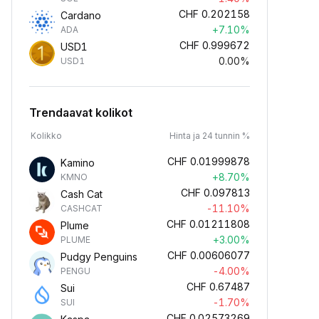
CHF
0.202158
Cardano
+7.10%
ADA
CHF
0.999672
USD1
0.00%
USD1
Trendaavat kolikot
Kolikko
Hinta ja 24 tunnin %
CHF
0.01999878
Kamino
+8.70%
KMNO
CHF
0.097813
Cash Cat
-11.10%
CASHCAT
CHF
0.01211808
Plume
+3.00%
PLUME
CHF
0.00606077
Pudgy Penguins
-4.00%
PENGU
CHF
0.67487
Sui
-1.70%
SUI
CHF
0.02573269