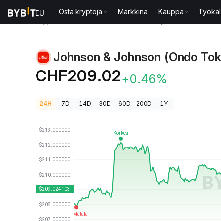
Osta kryptoja
Markkina
Kauppa
Työkal
Kryptohinnat
Johnson & Johnson (Ondo Tokenized
Johnson & Johnson (Ondo Tok
CHF209.02
+0.46%
24H
7D
14D
30D
60D
200D
1Y