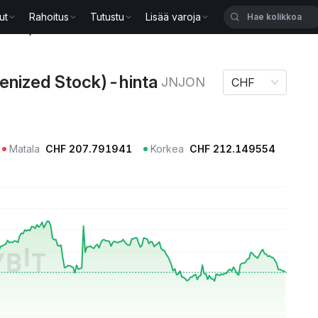
ut
Rahoitus
Tutustu
Lisää varoja
 Stock)-hinta JNJON
enized Stock)-hinta
JNJON
CHF
Matala
CHF
207.791941
Korkea
CHF
212.149554