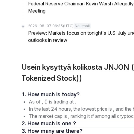
Federal Reserve Chairman Kevin Warsh Allegedly 
Meeting
2026-08-07 06:35
(UTC)
Neutraali
Preview: Markets focus on tonight's U.S. July un
outlooks in review
Usein kysyttyä kolikosta JNJON
Tokenized Stock))
1. How much is today?
As of , () is trading at .
In the last 24 hours, the lowest price is , and the 
The market cap is , ranking it # among all cryptoc
2. How much is one ?
3. How many are there?