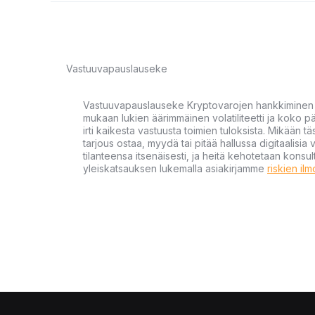
Vastuuvapauslauseke
Vastuuvapauslauseke Kryptovarojen hankkiminen kr
mukaan lukien äärimmäinen volatiliteetti ja koko
irti kaikesta vastuusta toimien tuloksista. Mikään tä
tarjous ostaa, myydä tai pitää hallussa digitaalisia 
tilanteensa itsenäisesti, ja heitä kehotetaan kons
yleiskatsauksen lukemalla asiakirjamme
riskien il