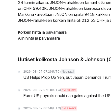
24 tunnin aikana. JNJON-rahakkeen tämänhetkinen 
on CHF 59.40K. JNJON-rahakkeen kierrossa oleva ta
Markkina-arvoltaan JNJON on sijalla 9418 kaikkien 
JNJON-rahakkeen korkein hinta oli 212.53 CHF ja al
Korkein hinta ja päivämäärä
Alin hinta ja päivämäärä
Uutiset kolikosta Johnson & Johnson (
2026-08-07 07:26
(UTC)
Neutraali
US Helps Prop Up Yen, but Japan Demands Tr
2026-08-07 07:18
(UTC)
Laskeva
Euro: US payrolls could cap gains against the 
2026-08-07 06:58
(UTC)
Laskeva