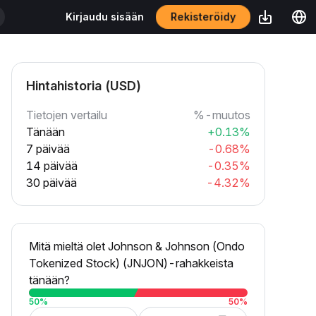
Rekisteröidy
Kirjaudu sisään
Hintahistoria (USD)
Tietojen vertailu
%-muutos
Tänään
+0.13%
7 päivää
-0.68%
14 päivää
-0.35%
30 päivää
-4.32%
Mitä mieltä olet Johnson & Johnson (Ondo
Tokenized Stock) (JNJON)-rahakkeista
tänään?
50
%
50
%