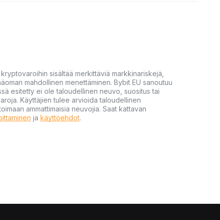
yptovaroihin sisältää merkittäviä markkinariskejä,
 pääoman mahdollinen menettäminen. Bybit EU sanoutuu
ssä esitetty ei ole taloudellinen neuvo, suositus tai
varoja. Käyttäjien tulee arvioida taloudellinen
ultoimaan ammattimaisia neuvojia. Saat kattavan
moittaminen
ja
käyttöehdot
.