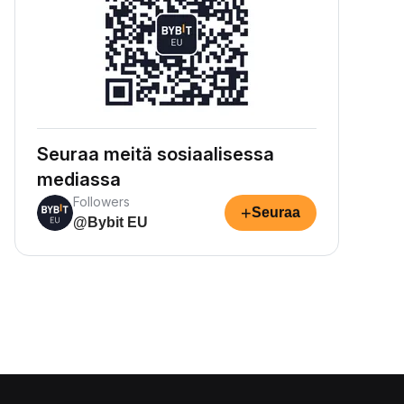
Seuraa meitä sosiaalisessa
mediassa
Followers
+
Seuraa
@Bybit EU