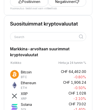
Positiivinen
Negatiivinen
Huomautus: tiedot ovat vain viitteellisiä.
Suosituimmat kryptovaluutat
Search
Markkina-arvoltaan suurimmat
kryptovaluutat
Kolikko
Hinta ja 24 tunnin %
CHF
64,462.00
Bitcoin
-0.80%
BTC
CHF
1,906.24
Ethereum
-0.50%
ETH
CHF
1.028
XRP
-2.10%
XRP
CHF
73.02
Solana
-1.40%
SOL