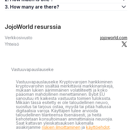
3. How many are there?
JojoWorld resurssia
Verkkosivusto
jojoworld.com
Yhteisö
Vastuuvapauslauseke
Vastuuvapauslauseke Kryptovarojen hankkiminen
kryptovaroihin sisältää merkittäviä markkinariskejä,
mukaan lukien äärimmäinen volatiliteetti ja koko
pääoman mahdollinen menettäminen. Bybit EU
sanoutuu irti kaikesta vastuusta toimien tuloksista.
Mikään tässä esitetty ei ole taloudellinen neuvo,
suositus tai tarjous ostaa, myydä tai pitää hallussa
digitaalisia varoja. Käyttäjien tulee arvioida
taloudellinen tilanteensa itsenäisesti, ja heitä
kehotetaan konsultoimaan ammattimaisia neuvojia.
Saat kattavan yleiskatsauksen lukemalla
asiakirjamme
riskien ilmoittaminen
ja
käyttöehdot
.