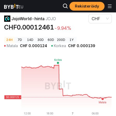
Rekisteröidy
Kryptohinnat
JojoWorld-hinta JOJO
JojoWorld-hinta
JOJO
CHF
CHF0.00012461
-9.94%
24H
7D
14D
30D
60D
200D
1Y
Matala
CHF
0.000124
Korkea
CHF
0.000139