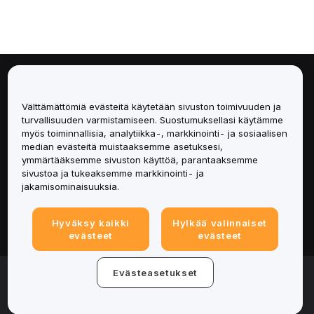
Tietoa
Välttämättömiä evästeitä käytetään sivuston toimivuuden ja
Palvelut
turvallisuuden varmistamiseen. Suostumuksellasi käytämme
myös toiminnallisia, analytiikka-, markkinointi- ja sosiaalisen
median evästeitä muistaaksemme asetuksesi,
Tuki
ymmärtääksemme sivuston käyttöä, parantaaksemme
sivustoa ja tukeaksemme markkinointi- ja
Tuotteet
jakamisominaisuuksia.
Lakiasiat
Hyväksy kaikki
Hylkää valinnaiset
evästeet
evästeet
© 2025-2026 Bybit.eu. All rights reserved.
Evästeasetukset
Palveluehdot
|
Tietosuojaehdot
|
Yritystiedot
(Impressum)
|
Evästeasetukset