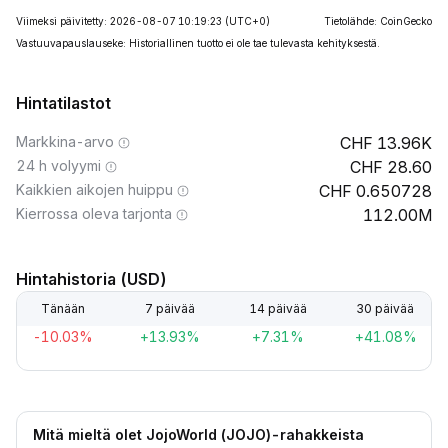
Viimeksi päivitetty: 2026-08-07 10:19:23
(UTC+0)
Tietolähde: CoinGecko
Vastuuvapauslauseke: Historiallinen tuotto ei ole tae tulevasta kehityksestä.
Hintatilastot
Markkina-arvo
13.96K
24 h volyymi
28.60
Kaikkien aikojen huippu
0.650728
Kierrossa oleva tarjonta
112.00M
Hintahistoria (USD)
Tänään
7 päivää
14 päivää
30 päivää
-10.03%
+13.93%
+7.31%
+41.08%
Mitä mieltä olet JojoWorld (JOJO)-rahakkeista