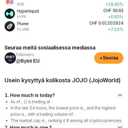
+18.40%
BSB
CHF
56.63
Hyperliquid
+0.80%
HYPE
CHF
0.01202924
Plume
+7.10%
PLUME
Seuraa meitä sosiaalisessa mediassa
Followers
+
Seuraa
@Bybit EU
Usein kysyttyä kolikosta JOJO (JojoWorld)
1. How much is today?
As of , () is trading at .
In the last 24 hours, the lowest price is , and the highest
price is , with a trading volume of .
The market cap is , ranking it # among all cryptocurrencies.
2. How much is one ?