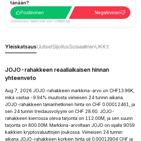
tänään?
Positiivinen
Negatiivinen
Huomautus: tiedot ovat vain viitteellisiä.
Yleiskatsaus
Uutiset
Sijoitus
Sosiaalinen
UKK:t
JOJO-rahakkeen reaaliaikaisen hinnan
yhteenveto
Aug 7, 2026 JOJO-rahakkeen markkina-arvo on CHF13.96K,
mikä vastaa -9.94% muutosta viimeisen 24 tunnin aikana.
JOJO-rahakkeen tämänhetkinen hinta on CHF 0.00012461, ja
sen 24 tunnin treidausvolyymi on CHF 28.60. JOJO-
rahakkeen kierrossa oleva tarjonta on 112.00M, ja sen suurin
tarjonta on 800.00M. Markkina-arvoltaan JOJO on sijalla 9059
kaikkien kryptovaluuttojen joukossa. Viimeisen 24 tunnin
aikana JOJO-rahakkeen korkein hinta oli 0.00013904 CHF ja