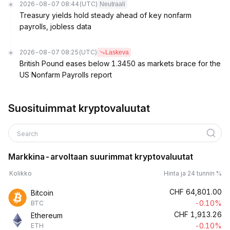
2026-08-07 08:44
(UTC)
Neutraali
Treasury yields hold steady ahead of key nonfarm
payrolls, jobless data
2026-08-07 08:25
(UTC)
Laskeva
British Pound eases below 1.3450 as markets brace for the
US Nonfarm Payrolls report
Suosituimmat kryptovaluutat
Search
Markkina-arvoltaan suurimmat kryptovaluutat
Kolikko
Hinta ja 24 tunnin %
CHF
64,801.00
Bitcoin
-0.10%
BTC
CHF
1,913.26
Ethereum
-0.10%
ETH