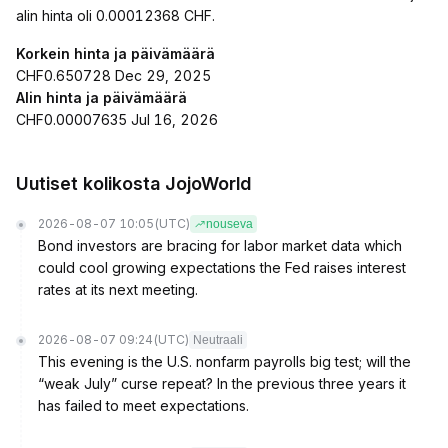
alin hinta oli 0.00012368 CHF.
Korkein hinta ja päivämäärä
CHF0.650728 Dec 29, 2025
Alin hinta ja päivämäärä
CHF0.00007635 Jul 16, 2026
Uutiset kolikosta JojoWorld
2026-08-07 10:05
(UTC)
nouseva
Bond investors are bracing for labor market data which
could cool growing expectations the Fed raises interest
rates at its next meeting.
2026-08-07 09:24
(UTC)
Neutraali
This evening is the U.S. nonfarm payrolls big test; will the
“weak July” curse repeat? In the previous three years it
has failed to meet expectations.