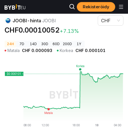
Rekisteröidy
Kryptohinnat
JOOBI-hinta JOOBI
JOOBI-hinta
JOOBI
CHF
CHF0.00010052
+7.13%
24H
7D
14D
30D
60D
200D
1Y
Matala
CHF
0.000093
Korkea
CHF
0.000101