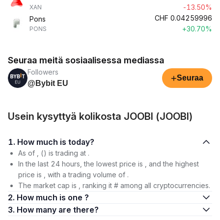
-13.50%
XAN
CHF
0.04259996
Pons
+30.70%
PONS
Seuraa meitä sosiaalisessa mediassa
Followers
+
Seuraa
@Bybit EU
Usein kysyttyä kolikosta JOOBI (JOOBI)
1. How much is today?
As of , () is trading at .
In the last 24 hours, the lowest price is , and the highest
price is , with a trading volume of .
The market cap is , ranking it # among all cryptocurrencies.
2. How much is one ?
3. How many are there?