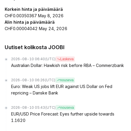
Korkein hinta ja päivämäärä
CHF0.00350367 May 8, 2026
Alin hinta ja päivämäärä
CHF0.00004042 May 24, 2026
Uutiset kolikosta JOOBI
2026-08-10 06:40
(UTC)
Laskeva
Australian Dollar: Hawkish risk before RBA – Commerzbank
2026-08-10 06:26
(UTC)
nouseva
Euro: Weak US jobs lift EUR against US Dollar on Fed
repricing – Danske Bank
2026-08-10 05:43
(UTC)
nouseva
EUR/USD Price Forecast: Eyes further upside towards
1.1620