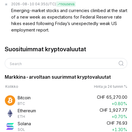
2026-08-10 04:35
(UTC)
nouseva
Emerging-market stocks and currencies climbed at the start
of a new week as expectations for Federal Reserve rate
hikes eased following Friday’s unexpectedly weak US
employment report.
Suosituimmat kryptovaluutat
Search
Markkina-arvoltaan suurimmat kryptovaluutat
Kolikko
Hinta ja 24 tunnin %
CHF
65,270.00
Bitcoin
+0.80%
BTC
CHF
1,927.77
Ethereum
+0.70%
ETH
CHF
76.93
Solana
+1.30%
SOL