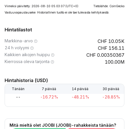
Viimeksi päivitetty: 2026-08-10 05:03:07
(UTC+0)
Tietolähde: CoinGecko
Vastuuvapauslauseke: Historiallinen tuotto ei ole tae tulevasta kehityksestä.
Hintatilastot
Markkina-arvo
10.05K
24 h volyymi
156.11
Kaikkien aikojen huippu
0.00350367
Kierrossa oleva tarjonta
100.00M
Hintahistoria (USD)
Tänään
7 päivää
14 päivää
30 päivää
--
-16.72%
-48.21%
-28.85%
Mitä mieltä olet JOOBI (JOOBI)-rahakkeista tänään?