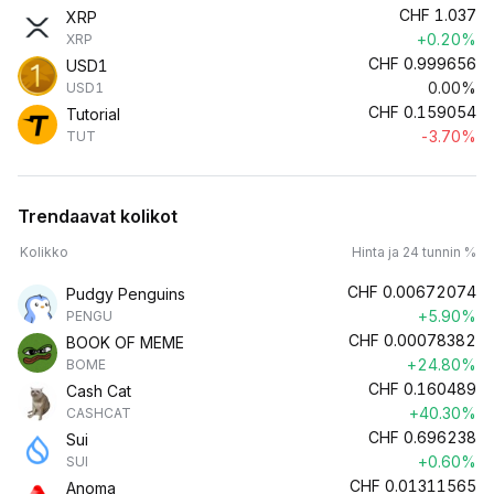
CHF
1.037
XRP
+0.20%
XRP
CHF
0.999656
USD1
0.00%
USD1
CHF
0.159054
Tutorial
-3.70%
TUT
Trendaavat kolikot
Kolikko
Hinta ja 24 tunnin %
CHF
0.00672074
Pudgy Penguins
+5.90%
PENGU
CHF
0.00078382
BOOK OF MEME
+24.80%
BOME
CHF
0.160489
Cash Cat
+40.30%
CASHCAT
CHF
0.696238
Sui
+0.60%
SUI
CHF
0.01311565
Anoma