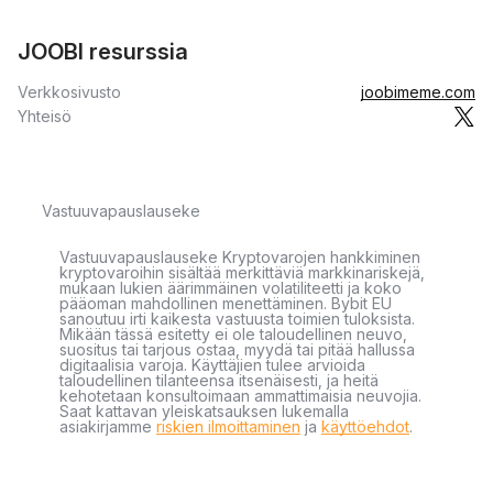
JOOBI resurssia
Verkkosivusto
joobimeme.com
Yhteisö
Vastuuvapauslauseke
Vastuuvapauslauseke Kryptovarojen hankkiminen
kryptovaroihin sisältää merkittäviä markkinariskejä,
mukaan lukien äärimmäinen volatiliteetti ja koko
pääoman mahdollinen menettäminen. Bybit EU
sanoutuu irti kaikesta vastuusta toimien tuloksista.
Mikään tässä esitetty ei ole taloudellinen neuvo,
suositus tai tarjous ostaa, myydä tai pitää hallussa
digitaalisia varoja. Käyttäjien tulee arvioida
taloudellinen tilanteensa itsenäisesti, ja heitä
kehotetaan konsultoimaan ammattimaisia neuvojia.
Saat kattavan yleiskatsauksen lukemalla
asiakirjamme
riskien ilmoittaminen
ja
käyttöehdot
.