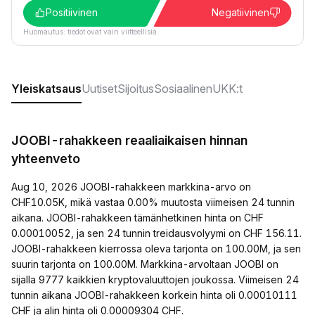
Positiivinen
Negatiivinen
Huomautus: tiedot ovat vain viitteellisiä.
Yleiskatsaus
Uutiset
Sijoitus
Sosiaalinen
UKK:t
JOOBI-rahakkeen reaaliaikaisen hinnan
yhteenveto
Aug 10, 2026 JOOBI-rahakkeen markkina-arvo on
CHF10.05K, mikä vastaa 0.00% muutosta viimeisen 24 tunnin
aikana. JOOBI-rahakkeen tämänhetkinen hinta on CHF
0.00010052, ja sen 24 tunnin treidausvolyymi on CHF 156.11.
JOOBI-rahakkeen kierrossa oleva tarjonta on 100.00M, ja sen
suurin tarjonta on 100.00M. Markkina-arvoltaan JOOBI on
sijalla 9777 kaikkien kryptovaluuttojen joukossa. Viimeisen 24
tunnin aikana JOOBI-rahakkeen korkein hinta oli 0.00010111
CHF ja alin hinta oli 0.00009304 CHF.