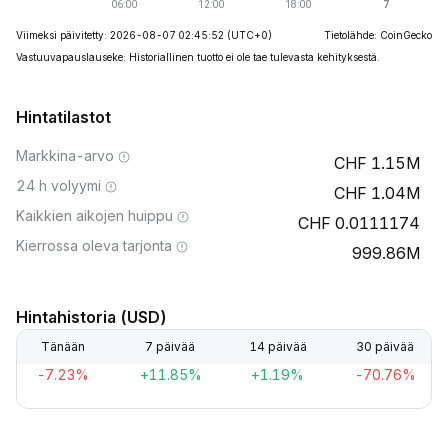
Viimeksi päivitetty: 2026-08-07 02:45:52
(UTC+0)
Tietolähde: CoinGecko
Vastuuvapauslauseke: Historiallinen tuotto ei ole tae tulevasta kehityksestä.
Hintatilastot
Markkina-arvo
1.15M
24 h volyymi
1.04M
Kaikkien aikojen huippu
0.0111174
Kierrossa oleva tarjonta
999.86M
Hintahistoria (USD)
Tänään
7 päivää
14 päivää
30 päivää
-7.23%
+11.85%
+1.19%
-70.76%