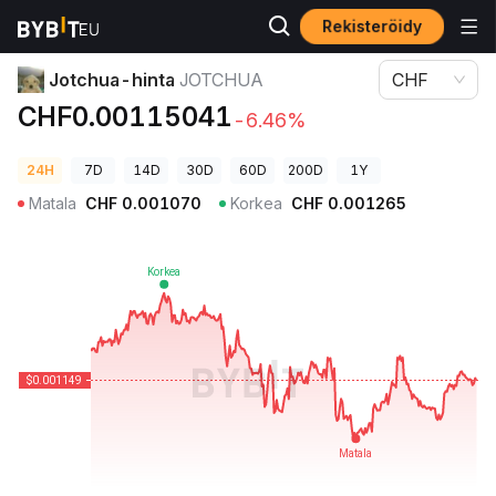
Rekisteröidy
Kryptohinnat
Jotchua-hinta JOTCHUA
Jotchua-hinta
JOTCHUA
CHF
CHF0.00115041
-6.46%
24H
7D
14D
30D
60D
200D
1Y
Matala
CHF
0.001070
Korkea
CHF
0.001265