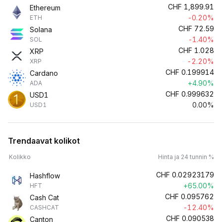
CHF
1,899.91
Ethereum
-0.20%
ETH
CHF
72.59
Solana
-1.40%
SOL
CHF
1.028
XRP
-2.20%
XRP
CHF
0.199914
Cardano
+4.90%
ADA
CHF
0.999632
USD1
0.00%
USD1
Trendaavat kolikot
Kolikko
Hinta ja 24 tunnin %
CHF
0.02923179
Hashflow
+65.00%
HFT
CHF
0.095762
Cash Cat
-12.40%
CASHCAT
CHF
0.090538
Canton