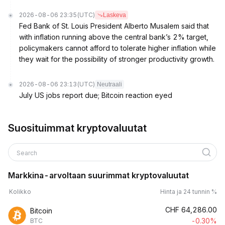
2026-08-06 23:35
(UTC)
Laskeva
Fed Bank of St. Louis President Alberto Musalem said that
with inflation running above the central bank’s 2% target,
policymakers cannot afford to tolerate higher inflation while
they wait for the possibility of stronger productivity growth.
2026-08-06 23:13
(UTC)
Neutraali
July US jobs report due; Bitcoin reaction eyed
Suosituimmat kryptovaluutat
Search
Markkina-arvoltaan suurimmat kryptovaluutat
Kolikko
Hinta ja 24 tunnin %
CHF
64,286.00
Bitcoin
-0.30%
BTC