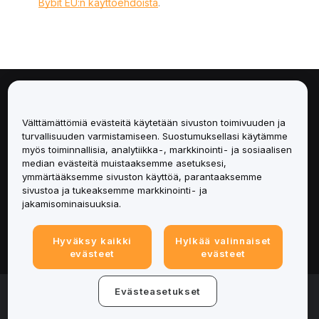
Bybit EU:n käyttöehdoista
.
Tietoa
Välttämättömiä evästeitä käytetään sivuston toimivuuden ja
Palvelut
turvallisuuden varmistamiseen. Suostumuksellasi käytämme
myös toiminnallisia, analytiikka-, markkinointi- ja sosiaalisen
median evästeitä muistaaksemme asetuksesi,
Tuki
ymmärtääksemme sivuston käyttöä, parantaaksemme
sivustoa ja tukeaksemme markkinointi- ja
Tuotteet
jakamisominaisuuksia.
Lakiasiat
Hyväksy kaikki
Hylkää valinnaiset
evästeet
evästeet
© 2025-2026 Bybit.eu. All rights reserved.
Evästeasetukset
Palveluehdot
|
Tietosuojaehdot
|
Yritystiedot