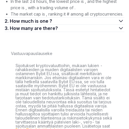
In the last 24 hours, the lowest price is , and the highest
price is , with a trading volume of .
The market cap is , ranking it # among all cryptocurrencies.
2. How much is one ?
3. How many are there?
Vastuuvapauslauseke
Sijoitukset kryptovaluuttoihin, mukaan lukien -
rahakkeiden ja muiden digitaalisten varojen
ostaminen Bybit EU:ssa, sisältävät merkittävän
markkinariskin. Jos etsimäsi digitaalinen vara ei ole
tällä hetkellä saatavilla Bybit EU:ssa, se voi tulla
saataville myöhemmin. Bybit EU ei ole vastuussa
mistään sijoitustuloksista. Tässä esitetyt hintatiedot
ja muut tiedot on hankittu julkisista lähteistä, ja ne
tarjotaan vain tiedotustarkoituksiin. Tämä sisältö ei
ole taloudellista neuvontaa eikä suositus tai tarjous
ostaa, myydä tai pitää hallussa digitaalisia varoja.
Ennen digitaalisilla varoilla treidausta tai niiden
hallussapitoa sijoittajien tulisi arvioida huolellisesti
taloudellinen tilanteensa ja riskinsietokykynsä sekä
tarvittaessa kääntyä pätevien laki-, vero- tai
sijoitusalan ammattilaisten puoleen. Lisätietoja saat