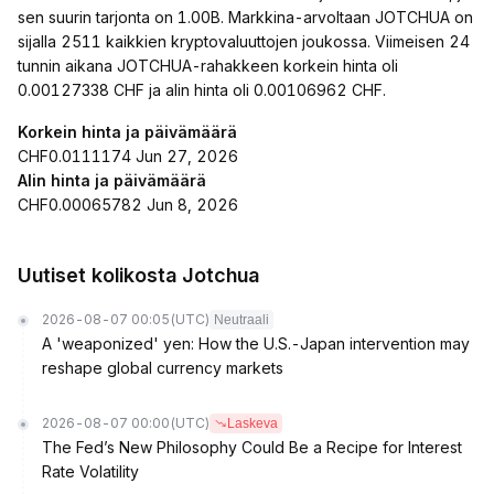
sen suurin tarjonta on 1.00B. Markkina-arvoltaan JOTCHUA on
sijalla 2511 kaikkien kryptovaluuttojen joukossa. Viimeisen 24
tunnin aikana JOTCHUA-rahakkeen korkein hinta oli
0.00127338 CHF ja alin hinta oli 0.00106962 CHF.
Korkein hinta ja päivämäärä
CHF0.0111174 Jun 27, 2026
Alin hinta ja päivämäärä
CHF0.00065782 Jun 8, 2026
Uutiset kolikosta Jotchua
2026-08-07 00:05
(UTC)
Neutraali
A 'weaponized' yen: How the U.S.-Japan intervention may
reshape global currency markets
2026-08-07 00:00
(UTC)
Laskeva
The Fed’s New Philosophy Could Be a Recipe for Interest
Rate Volatility