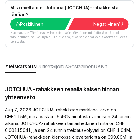
Mitä mieltä olet Jotchua (JOTCHUA)-rahakkeista
tänään?
Positiivinen
Negatiivinen
Huomautus: Tämä kysely heijastaa vain käyttäjien mielipiteitä eikä se ole
taloudellinen neuvo. Bybit EU ei tue sitä, eikä sen ole tarkoitus osoittaa tulevaa
kehitystä.
Yleiskatsaus
Uutiset
Sijoitus
Sosiaalinen
UKK:t
JOTCHUA-rahakkeen reaaliaikaisen hinnan
yhteenveto
Aug 7, 2026 JOTCHUA-rahakkeen markkina-arvo on
CHF1.15M, mikä vastaa -6.46% muutosta viimeisen 24 tunnin
aikana. JOTCHUA-rahakkeen tämänhetkinen hinta on CHF
0.00115041, ja sen 24 tunnin treidausvolyymi on CHF 1.04M.
JOTCHUA-rahakkeen kierrossa oleva tarjonta on 999.86M, ja