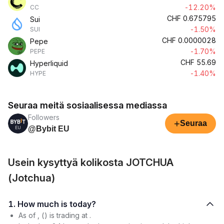
-12.20%
CC
CHF
0.675795
Sui
-1.50%
SUI
CHF
0.0000028
Pepe
-1.70%
PEPE
CHF
55.69
Hyperliquid
-1.40%
HYPE
Seuraa meitä sosiaalisessa mediassa
Followers
+
Seuraa
@Bybit EU
Usein kysyttyä kolikosta JOTCHUA
(Jotchua)
1. How much is today?
As of , () is trading at .