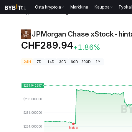
Osta kryptoja
Markkina
Kauppa
Työkal
Kryptohinnat
JPMorgan Chase xStock-hinta JPMX
JPMorgan Chase xStock-hint
CHF289.94
+1.86%
24H
7D
14D
30D
60D
200D
1Y