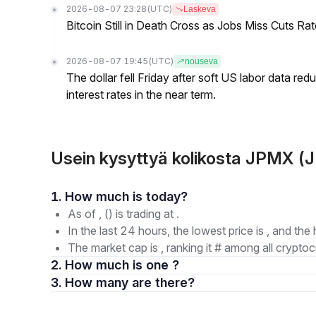
2026-08-07 23:28
(UTC)
Laskeva
Bitcoin Still in Death Cross as Jobs Miss Cuts R
2026-08-07 19:45
(UTC)
nouseva
The dollar fell Friday after soft US labor data re
interest rates in the near term.
Usein kysyttyä kolikosta JPMX 
1. How much is today?
As of , () is trading at .
In the last 24 hours, the lowest price is , and the 
The market cap is , ranking it # among all cryptoc
2. How much is one ?
3. How many are there?