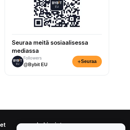
Seuraa meitä sosiaalisessa
mediassa
Followers
+
Seuraa
@Bybit EU
et
Lakiasiat