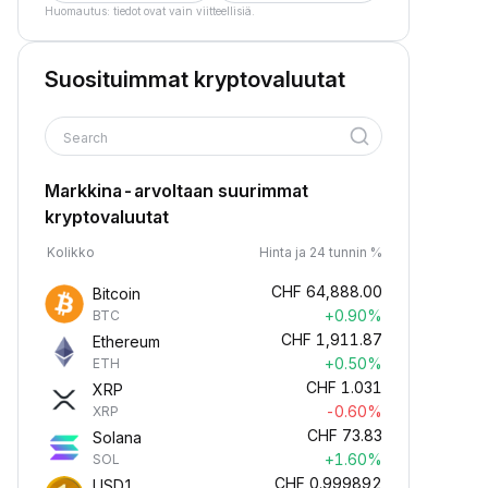
Huomautus: tiedot ovat vain viitteellisiä.
Suosituimmat kryptovaluutat
Search
Markkina-arvoltaan suurimmat
kryptovaluutat
Kolikko
Hinta ja 24 tunnin %
CHF
64,888.00
Bitcoin
+0.90%
BTC
CHF
1,911.87
Ethereum
+0.50%
ETH
CHF
1.031
XRP
-0.60%
XRP
CHF
73.83
Solana
+1.60%
SOL
CHF
0.999892
USD1