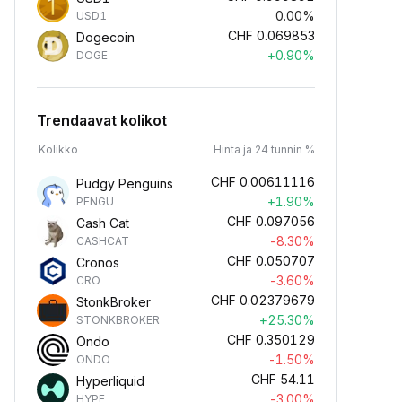
0.00%
USD1
CHF
0.069853
Dogecoin
+0.90%
DOGE
Trendaavat kolikot
Kolikko
Hinta ja 24 tunnin %
CHF
0.00611116
Pudgy Penguins
+1.90%
PENGU
CHF
0.097056
Cash Cat
-8.30%
CASHCAT
CHF
0.050707
Cronos
-3.60%
CRO
CHF
0.02379679
StonkBroker
+25.30%
STONKBROKER
CHF
0.350129
Ondo
-1.50%
ONDO
CHF
54.11
Hyperliquid
-3.00%
HYPE