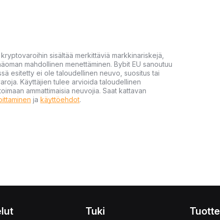
yptovaroihin sisältää merkittäviä markkinariskejä,
 pääoman mahdollinen menettäminen. Bybit EU sanoutuu
ssä esitetty ei ole taloudellinen neuvo, suositus tai
varoja. Käyttäjien tulee arvioida taloudellinen
ultoimaan ammattimaisia neuvojia. Saat kattavan
moittaminen
ja
käyttöehdot
.
lut
Tuki
Tuotte