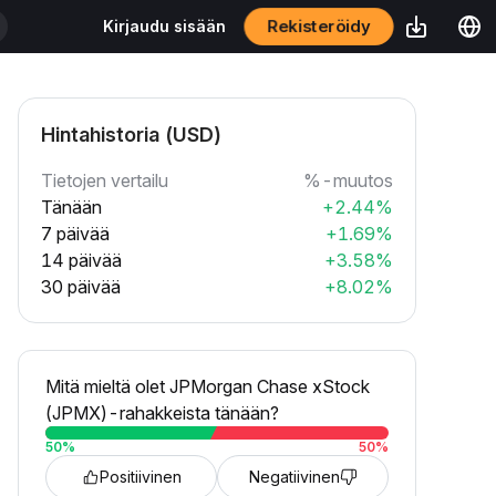
Rekisteröidy
Kirjaudu sisään
Hintahistoria (USD)
Tietojen vertailu
%-muutos
Tänään
+2.44%
7 päivää
+1.69%
14 päivää
+3.58%
30 päivää
+8.02%
Mitä mieltä olet JPMorgan Chase xStock
(JPMX)-rahakkeista tänään?
50
%
50
%
Positiivinen
Negatiivinen