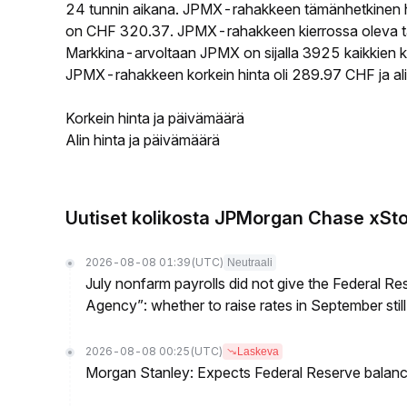
24 tunnin aikana. JPMX-rahakkeen tämänhetkinen h
on CHF 320.37. JPMX-rahakkeen kierrossa oleva tar
Markkina-arvoltaan JPMX on sijalla 3925 kaikkien k
JPMX-rahakkeen korkein hinta oli 289.97 CHF ja ali
Korkein hinta ja päivämäärä
Alin hinta ja päivämäärä
Uutiset kolikosta JPMorgan Chase xSt
2026-08-08 01:39
(UTC)
Neutraali
July nonfarm payrolls did not give the Federal 
Agency”: whether to raise rates in September still
2026-08-08 00:25
(UTC)
Laskeva
Morgan Stanley: Expects Federal Reserve balance 