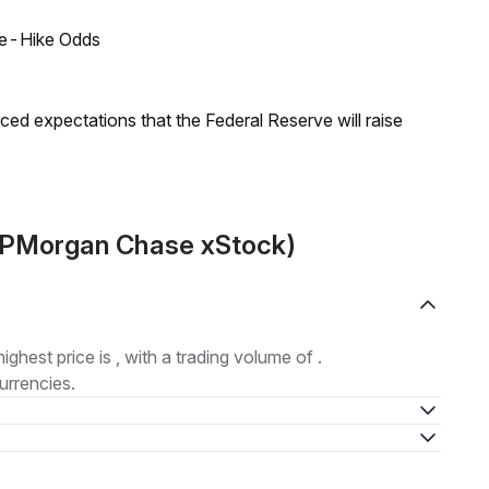
ate-Hike Odds
duced expectations that the Federal Reserve will raise
(JPMorgan Chase xStock)
highest price is , with a trading volume of .
urrencies.