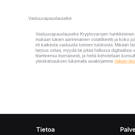
Vastuuvapauslauseke
Vastuuvapauslauseke Kryptovarojen hankkiminen kr
mukaan lukien äärimmäinen volatiliteetti ja koko
irti kaikesta vastuusta toimien tuloksista. Mikään tä
tarjous ostaa, myydä tai pitää hallussa digitaalisia 
tilanteensa itsenäisesti, ja heitä kehotetaan kons
yleiskatsauksen lukemalla asiakirjamme
riskien il
Tietoa
Palve