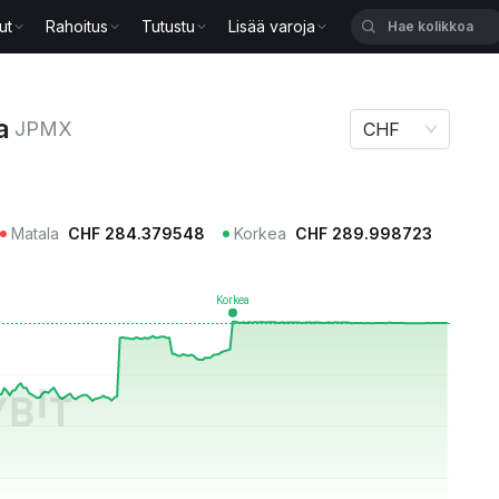
ut
Rahoitus
Tutustu
Lisää varoja
a
JPMX
CHF
Matala
CHF
284.379548
Korkea
CHF
289.998723