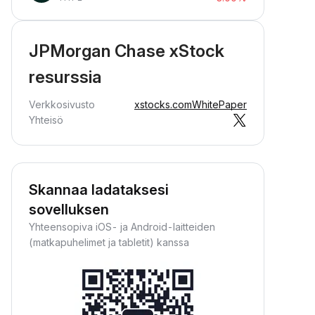
JPMorgan Chase xStock
resurssia
Verkkosivusto
xstocks.com
WhitePaper
Yhteisö
Skannaa ladataksesi
sovelluksen
Yhteensopiva iOS- ja Android-laitteiden
(matkapuhelimet ja tabletit) kanssa