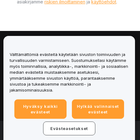
asiakirjamme
riskien ilmoittaminen
ja
käyttöehdot
.
Tietoa
Välttämättömiä evästeitä käytetään sivuston toimivuuden ja
Palvelut
turvallisuuden varmistamiseen. Suostumuksellasi käytämme
myös toiminnallisia, analytiikka-, markkinointi- ja sosiaalisen
median evästeitä muistaaksemme asetuksesi,
Tuki
ymmärtääksemme sivuston käyttöä, parantaaksemme
sivustoa ja tukeaksemme markkinointi- ja
Tuotteet
jakamisominaisuuksia.
Lakiasiat
Hyväksy kaikki
Hylkää valinnaiset
evästeet
evästeet
© 2025-2026 Bybit.eu. Kaikki oikeudet pidätetään.
Evästeasetukset
Palveluehdot
|
Tietosuojaehdot
|
Yritystiedot