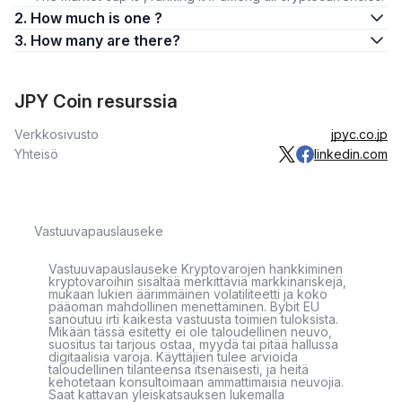
2. How much is one ?
3. How many are there?
JPY Coin resurssia
Verkkosivusto
jpyc.co.jp
Yhteisö
linkedin.com
Vastuuvapauslauseke
Vastuuvapauslauseke Kryptovarojen hankkiminen
kryptovaroihin sisältää merkittäviä markkinariskejä,
mukaan lukien äärimmäinen volatiliteetti ja koko
pääoman mahdollinen menettäminen. Bybit EU
sanoutuu irti kaikesta vastuusta toimien tuloksista.
Mikään tässä esitetty ei ole taloudellinen neuvo,
suositus tai tarjous ostaa, myydä tai pitää hallussa
digitaalisia varoja. Käyttäjien tulee arvioida
taloudellinen tilanteensa itsenäisesti, ja heitä
kehotetaan konsultoimaan ammattimaisia neuvojia.
Saat kattavan yleiskatsauksen lukemalla