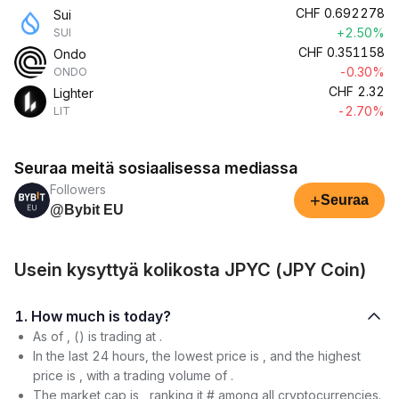
CHF
0.692278
Sui
+2.50%
SUI
CHF
0.351158
Ondo
-0.30%
ONDO
CHF
2.32
Lighter
-2.70%
LIT
Seuraa meitä sosiaalisessa mediassa
Followers
+
Seuraa
@Bybit EU
Usein kysyttyä kolikosta JPYC (JPY Coin)
1. How much is today?
As of , () is trading at .
In the last 24 hours, the lowest price is , and the highest
price is , with a trading volume of .
The market cap is , ranking it # among all cryptocurrencies.