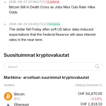
2026-08-07 23:28
(UTC)
Laskeva
Bitcoin Still in Death Cross as Jobs Miss Cuts Rate-Hike
Odds
2026-08-07 19:45
(UTC)
nouseva
The dollar fell Friday after soft US labor data reduced
expectations that the Federal Reserve will raise interest
rates in the near term.
Suosituimmat kryptovaluutat
Search
Markkina-arvoltaan suurimmat kryptovaluutat
Kolikko
Hinta ja 24 tunnin %
CHF
64,970.00
Bitcoin
-0.10%
BTC
CHF
1,918.53
Ethereum