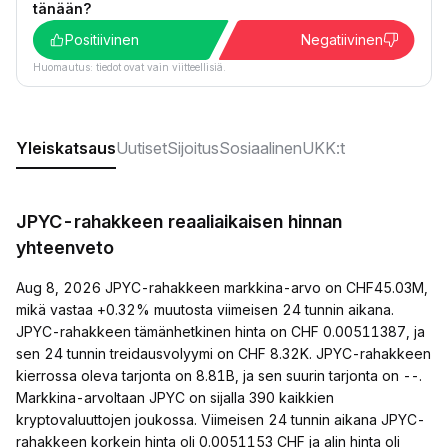
tänään?
Positiivinen
Negatiivinen
Huomautus: tiedot ovat vain viitteellisiä.
Yleiskatsaus
Uutiset
Sijoitus
Sosiaalinen
UKK:t
JPYC-rahakkeen reaaliaikaisen hinnan
yhteenveto
Aug 8, 2026 JPYC-rahakkeen markkina-arvo on CHF45.03M,
mikä vastaa +0.32% muutosta viimeisen 24 tunnin aikana.
JPYC-rahakkeen tämänhetkinen hinta on CHF 0.00511387, ja
sen 24 tunnin treidausvolyymi on CHF 8.32K. JPYC-rahakkeen
kierrossa oleva tarjonta on 8.81B, ja sen suurin tarjonta on --.
Markkina-arvoltaan JPYC on sijalla 390 kaikkien
kryptovaluuttojen joukossa. Viimeisen 24 tunnin aikana JPYC-
rahakkeen korkein hinta oli 0.0051153 CHF ja alin hinta oli