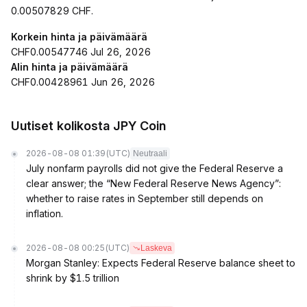
0.00507829 CHF.
Korkein hinta ja päivämäärä
CHF0.00547746 Jul 26, 2026
Alin hinta ja päivämäärä
CHF0.00428961 Jun 26, 2026
Uutiset kolikosta JPY Coin
2026-08-08 01:39
(UTC)
Neutraali
July nonfarm payrolls did not give the Federal Reserve a
clear answer; the “New Federal Reserve News Agency”:
whether to raise rates in September still depends on
inflation.
2026-08-08 00:25
(UTC)
Laskeva
Morgan Stanley: Expects Federal Reserve balance sheet to
shrink by $1.5 trillion