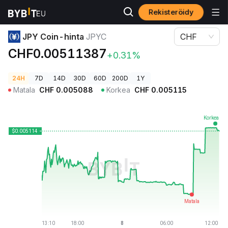
Rekisteröidy
Kryptohinnat
JPY Coin-hinta JPYC
JPY Coin-hinta
JPYC
CHF
CHF0.00511387
+0.31%
24H
7D
14D
30D
60D
200D
1Y
Matala
CHF
0.005088
Korkea
CHF
0.005115