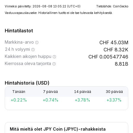
Viimeksi päivitetty: 2026-08-08 13:05:22
(UTC+0)
Tietolähde: CoinGecko
Vastuuvapauslauseke: Historiallinen tuotto ei ole tae tulevasta kehityksestä.
Hintatilastot
Markkina-arvo
45.03M
24 h volyymi
8.32K
Kaikkien aikojen huippu
0.00547746
Kierrossa oleva tarjonta
8.81B
Hintahistoria (USD)
Tänään
7 päivää
14 päivää
30 päivää
+0.22%
+0.74%
+3.78%
+3.37%
Mitä mieltä olet JPY Coin (JPYC)-rahakkeista