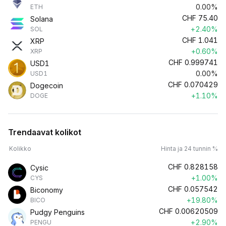
0.00%
ETH
CHF
75.40
Solana
+2.40%
SOL
CHF
1.041
XRP
+0.60%
XRP
CHF
0.999741
USD1
0.00%
USD1
CHF
0.070429
Dogecoin
+1.10%
DOGE
Trendaavat kolikot
Kolikko
Hinta ja 24 tunnin %
CHF
0.828158
Cysic
+1.00%
CYS
CHF
0.057542
Biconomy
+19.80%
BICO
CHF
0.00620509
Pudgy Penguins
+2.90%
PENGU