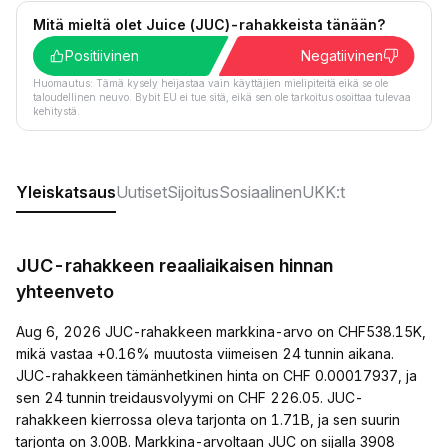
Mitä mieltä olet Juice (JUC)-rahakkeista tänään?
Positiivinen
Negatiivinen
Huomautus: Tämä kysely heijastaa vain käyttäjien mielipiteitä eikä se ole
taloudellinen neuvo. Bybit EU ei tue sitä, eikä sen ole tarkoitus osoittaa tulevaa
kehitystä.
Yleiskatsaus
Uutiset
Sijoitus
Sosiaalinen
UKK:t
JUC-rahakkeen reaaliaikaisen hinnan
yhteenveto
Aug 6, 2026 JUC-rahakkeen markkina-arvo on CHF538.15K,
mikä vastaa +0.16% muutosta viimeisen 24 tunnin aikana.
JUC-rahakkeen tämänhetkinen hinta on CHF 0.00017937, ja
sen 24 tunnin treidausvolyymi on CHF 226.05. JUC-
rahakkeen kierrossa oleva tarjonta on 1.71B, ja sen suurin
tarjonta on 3.00B. Markkina-arvoltaan JUC on sijalla 3908