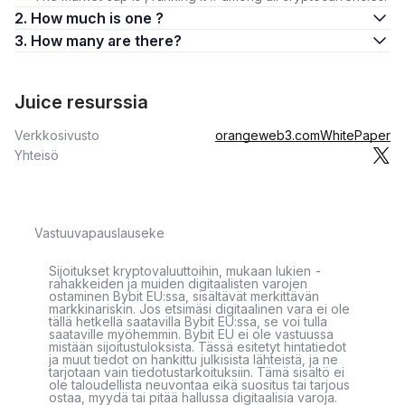
2. How much is one ?
3. How many are there?
Juice resurssia
Verkkosivusto
orangeweb3.com
WhitePaper
Yhteisö
Vastuuvapauslauseke
Sijoitukset kryptovaluuttoihin, mukaan lukien -
rahakkeiden ja muiden digitaalisten varojen
ostaminen Bybit EU:ssa, sisältävät merkittävän
markkinariskin. Jos etsimäsi digitaalinen vara ei ole
tällä hetkellä saatavilla Bybit EU:ssa, se voi tulla
saataville myöhemmin. Bybit EU ei ole vastuussa
mistään sijoitustuloksista. Tässä esitetyt hintatiedot
ja muut tiedot on hankittu julkisista lähteistä, ja ne
tarjotaan vain tiedotustarkoituksiin. Tämä sisältö ei
ole taloudellista neuvontaa eikä suositus tai tarjous
ostaa, myydä tai pitää hallussa digitaalisia varoja.