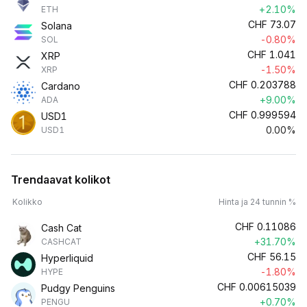
+2.10%
ETH
CHF
73.07
Solana
-0.80%
SOL
CHF
1.041
XRP
-1.50%
XRP
CHF
0.203788
Cardano
+9.00%
ADA
CHF
0.999594
USD1
0.00%
USD1
Trendaavat kolikot
Kolikko
Hinta ja 24 tunnin %
CHF
0.11086
Cash Cat
+31.70%
CASHCAT
CHF
56.15
Hyperliquid
-1.80%
HYPE
CHF
0.00615039
Pudgy Penguins
+0.70%
PENGU