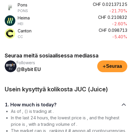
CHF
0.02137125
Pons
-21.70%
PONS
CHF
0.210832
Heima
-2.60%
HEI
CHF
0.098713
Canton
-5.40%
CC
Seuraa meitä sosiaalisessa mediassa
Followers
+
Seuraa
@Bybit EU
Usein kysyttyä kolikosta JUC (Juice)
1. How much is today?
As of , () is trading at .
In the last 24 hours, the lowest price is , and the highest
price is , with a trading volume of .
The market cap is , ranking it # among all cryptocurrencies.