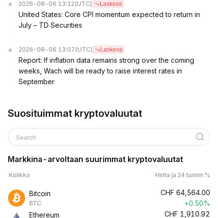
2026-08-06 13:12
(UTC)
Laskeva
United States: Core CPI momentum expected to return in
July – TD Securities
2026-08-06 13:07
(UTC)
Laskeva
Report: If inflation data remains strong over the coming
weeks, Wach will be ready to raise interest rates in
September
Suosituimmat kryptovaluutat
Search
Markkina-arvoltaan suurimmat kryptovaluutat
Kolikko
Hinta ja 24 tunnin %
CHF
64,564.00
Bitcoin
+0.50%
BTC
CHF
1,910.92
Ethereum