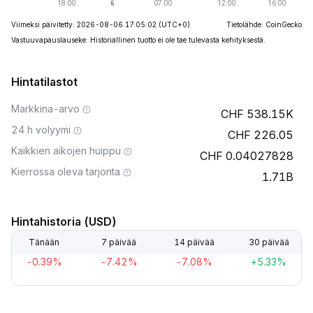
Viimeksi päivitetty: 2026-08-06 17:05:02
(UTC+0)
Tietolähde: CoinGecko
Vastuuvapauslauseke: Historiallinen tuotto ei ole tae tulevasta kehityksestä.
Hintatilastot
Markkina-arvo
538.15K
24 h volyymi
226.05
Kaikkien aikojen huippu
0.04027828
Kierrossa oleva tarjonta
1.71B
Hintahistoria (USD)
Tänään
7 päivää
14 päivää
30 päivää
-0.39%
-7.42%
-7.08%
+5.33%