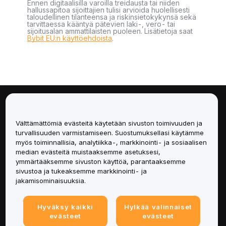
Ennen digitaalisilla varoilla treidausta tai niiden
hallussapitoa sijoittajien tulisi arvioida huolellisesti
taloudellinen tilanteensa ja riskinsietokykynsä sekä
tarvittaessa kääntyä pätevien laki-, vero- tai
sijoitusalan ammattilaisten puoleen. Lisätietoja saat
Bybit EU:n käyttöehdoista
.
Tietoa
Välttämättömiä evästeitä käytetään sivuston toimivuuden ja
Palvelut
turvallisuuden varmistamiseen. Suostumuksellasi käytämme
myös toiminnallisia, analytiikka-, markkinointi- ja sosiaalisen
median evästeitä muistaaksemme asetuksesi,
Tuki
ymmärtääksemme sivuston käyttöä, parantaaksemme
sivustoa ja tukeaksemme markkinointi- ja
Tuotteet
jakamisominaisuuksia.
Lakiasiat
Hyväksy kaikki
Hylkää valinnaiset
evästeet
evästeet