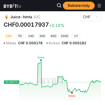
Rekisteröidy
Kryptohinnat
Juice-hinta JUC
Juice-hinta
JUC
CHF
CHF0.00017937
+0.16%
24H
7D
14D
30D
60D
200D
1Y
Matala
CHF
0.000178
Korkea
CHF
0.000182