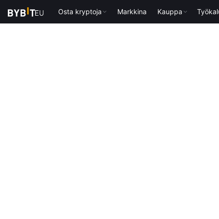
Osta kryptoja
Markkina
Kauppa
Työkal