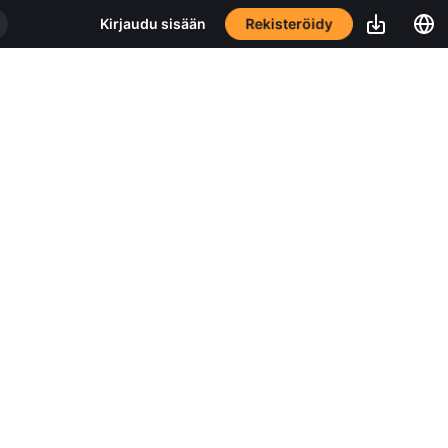
Rekisteröidy
Kirjaudu sisään