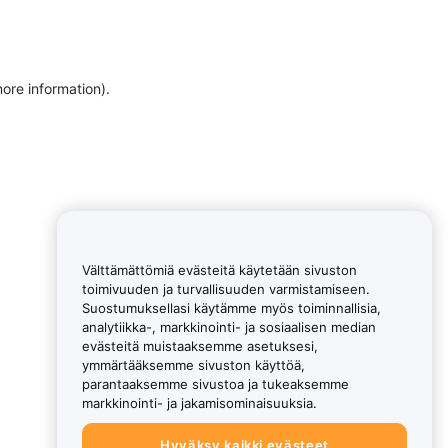
more information)
.
Välttämättömiä evästeitä käytetään sivuston
toimivuuden ja turvallisuuden varmistamiseen.
Suostumuksellasi käytämme myös toiminnallisia,
analytiikka-, markkinointi- ja sosiaalisen median
evästeitä muistaaksemme asetuksesi,
ymmärtääksemme sivuston käyttöä,
parantaaksemme sivustoa ja tukeaksemme
markkinointi- ja jakamisominaisuuksia.
Hyväksy kaikki evästeet