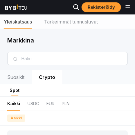
Rekisteröidy
Yleiskatsaus
Tärkeimmät tunnusluvut
Markkina
Suosikit
Crypto
Spot
Kaikki
USDC
EUR
PLN
Kaikki