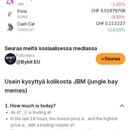
-1.40%
UNI
CHF
0.02979708
Pons
-9.50%
PONS
CHF
0.112227
Cash Cat
+14.20%
CASHCAT
Seuraa meitä sosiaalisessa mediassa
Followers
+
Seuraa
@Bybit EU
Usein kysyttyä kolikosta JBM (jungle bay
memes)
1. How much is today?
As of , () is trading at .
In the last 24 hours, the lowest price is , and the highest
price is , with a trading volume of .