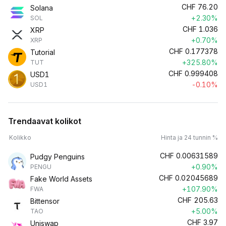
CHF
76.20
Solana
+2.30%
SOL
CHF
1.036
XRP
+0.70%
XRP
CHF
0.177378
Tutorial
+325.80%
TUT
CHF
0.999408
USD1
-0.10%
USD1
Trendaavat kolikot
Kolikko
Hinta ja 24 tunnin %
CHF
0.00631589
Pudgy Penguins
+0.90%
PENGU
CHF
0.02045689
Fake World Assets
+107.90%
FWA
CHF
205.63
Bittensor
+5.00%
TAO
CHF
3.97
Uniswap