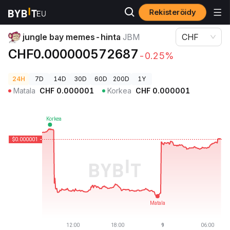
Rekisteröidy
Kryptohinnat
jungle bay memes-hinta JBM
jungle bay memes-hinta
JBM
CHF
CHF0.000000572687
-0.25%
24H
7D
14D
30D
60D
200D
1Y
Matala
CHF
0.000001
Korkea
CHF
0.000001