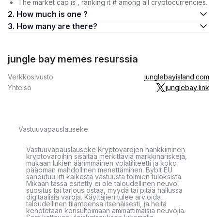
The market cap is , ranking it # among all cryptocurrencies.
2. How much is one ?
3. How many are there?
jungle bay memes resurssia
Verkkosivusto
junglebayisland.com
Yhteisö
junglebay.link
Vastuuvapauslauseke
Vastuuvapauslauseke Kryptovarojen hankkiminen
kryptovaroihin sisältää merkittäviä markkinariskejä,
mukaan lukien äärimmäinen volatiliteetti ja koko
pääoman mahdollinen menettäminen. Bybit EU
sanoutuu irti kaikesta vastuusta toimien tuloksista.
Mikään tässä esitetty ei ole taloudellinen neuvo,
suositus tai tarjous ostaa, myydä tai pitää hallussa
digitaalisia varoja. Käyttäjien tulee arvioida
taloudellinen tilanteensa itsenäisesti, ja heitä
kehotetaan konsultoimaan ammattimaisia neuvojia.