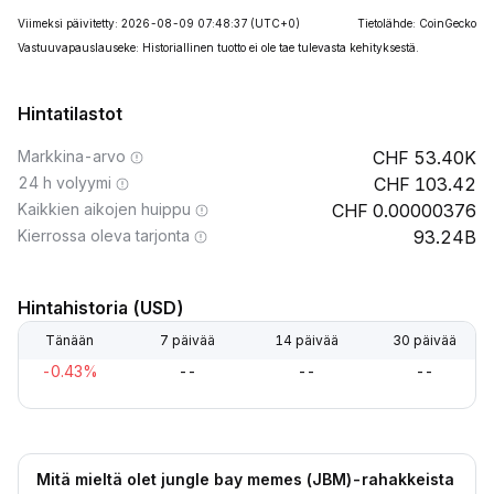
Viimeksi päivitetty: 2026-08-09 07:48:37
(UTC+0)
Tietolähde: CoinGecko
Vastuuvapauslauseke: Historiallinen tuotto ei ole tae tulevasta kehityksestä.
Hintatilastot
Markkina-arvo
53.40K
24 h volyymi
103.42
Kaikkien aikojen huippu
0.00000376
Kierrossa oleva tarjonta
93.24B
Hintahistoria (USD)
Tänään
7 päivää
14 päivää
30 päivää
-0.43%
--
--
--
Mitä mieltä olet jungle bay memes (JBM)-rahakkeista