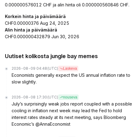
0.000000576012 CHF ja alin hinta oli 0.000000560846 CHF.
Korkein hinta ja päivämäärä
CHF0.00000376 Aug 24, 2025
Alin hinta ja päivämäärä
CHF0.000000432879 Jun 30, 2026
Uutiset kolikosta jungle bay memes
2026-08-09 04:48
(UTC)
Laskeva
Economists generally expect the US annual inflation rate to
slow slightly.
2026-08-08 17:30
(UTC)
nouseva
July’s surprisingly weak jobs report coupled with a possible
cooling in inflation next week may lead the Fed to hold
interest rates steady at its next meeting, says Bloomberg
Economic’s @AnnaEconomist