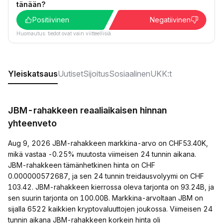
tänään?
Positiivinen
Negatiivinen
Huomautus: tiedot ovat vain viitteellisiä.
Yleiskatsaus
Uutiset
Sijoitus
Sosiaalinen
UKK:t
JBM-rahakkeen reaaliaikaisen hinnan
yhteenveto
Aug 9, 2026 JBM-rahakkeen markkina-arvo on CHF53.40K,
mikä vastaa -0.25% muutosta viimeisen 24 tunnin aikana.
JBM-rahakkeen tämänhetkinen hinta on CHF
0.000000572687, ja sen 24 tunnin treidausvolyymi on CHF
103.42. JBM-rahakkeen kierrossa oleva tarjonta on 93.24B, ja
sen suurin tarjonta on 100.00B. Markkina-arvoltaan JBM on
sijalla 6522 kaikkien kryptovaluuttojen joukossa. Viimeisen 24
tunnin aikana JBM-rahakkeen korkein hinta oli