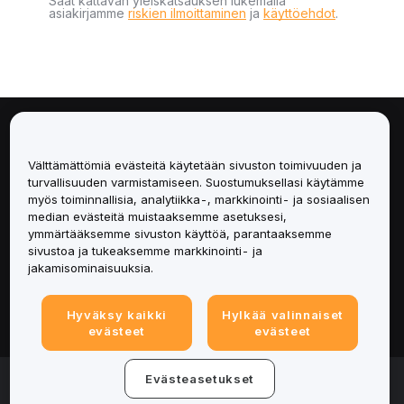
Saat kattavan yleiskatsauksen lukemalla
asiakirjamme
riskien ilmoittaminen
ja
käyttöehdot
.
Tietoa
Välttämättömiä evästeitä käytetään sivuston toimivuuden ja
Palvelut
turvallisuuden varmistamiseen. Suostumuksellasi käytämme
myös toiminnallisia, analytiikka-, markkinointi- ja sosiaalisen
median evästeitä muistaaksemme asetuksesi,
Tuki
ymmärtääksemme sivuston käyttöä, parantaaksemme
sivustoa ja tukeaksemme markkinointi- ja
Tuotteet
jakamisominaisuuksia.
Lakiasiat
Hyväksy kaikki
Hylkää valinnaiset
evästeet
evästeet
© 2025-2026 Bybit.eu. Kaikki oikeudet pidätetään.
Evästeasetukset