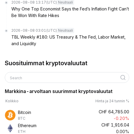
2026-08-08 13:17
(UTC)
Neutraali
Why One Top Economist Says the Fed’s Inflation Fight Can’t
Be Won With Rate Hikes
2026-08-08 03:01
(UTC)
Neutraali
TBL Weekly #180: US Treasury & The Fed, Labor Market,
and Liquidity
Suosituimmat kryptovaluutat
Search
Markkina-arvoltaan suurimmat kryptovaluutat
Kolikko
Hinta ja 24 tunnin %
CHF
64,785.00
Bitcoin
-0.20%
BTC
CHF
1,916.04
Ethereum
0.00%
ETH