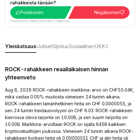
rahakkeista tänään?
Positiivinen
Negatiivinen
Huomautus: tiedot ovat vain viitteellisiä.
Yleiskatsaus
Uutiset
Sijoitus
Sosiaalinen
UKK:t
ROCK-rahakkeen reaaliaikaisen hinnan
yhteenveto
Aug 8, 2026 ROCK-rahakkeen markkina-arvo on CHF55.04K,
mikä vastaa 0.00% muutosta viimeisen 24 tunnin aikana.
ROCK-rahakkeen tämänhetkinen hinta on CHF 0.0000055, ja
sen 24 tunnin treidausvolyymi on CHF 6.03. ROCK-rahakkeen
kierrossa oleva tarjonta on 10.00B, ja sen suurin tarjonta on
10.00B. Markkina-arvoltaan ROCK on sijalla 6458 kaikkien
kryptovaluuttojen joukossa. Viimeisen 24 tunnin aikana ROCK-
rahakkeen korkein hinta oli 0.00000551 CHF ja alin hinta oli