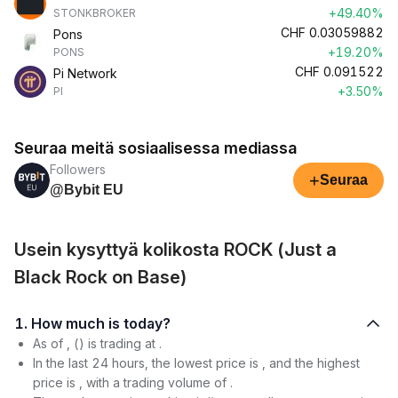
+49.40%
STONKBROKER
CHF
0.03059882
Pons
+19.20%
PONS
CHF
0.091522
Pi Network
+3.50%
PI
Seuraa meitä sosiaalisessa mediassa
Followers
+
Seuraa
@Bybit EU
Usein kysyttyä kolikosta ROCK (Just a
Black Rock on Base)
1. How much is today?
As of , () is trading at .
In the last 24 hours, the lowest price is , and the highest
price is , with a trading volume of .