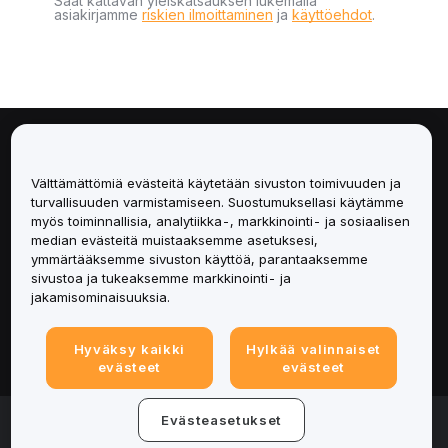
Saat kattavan yleiskatsauksen lukemalla
asiakirjamme
riskien ilmoittaminen
ja
käyttöehdot
.
Tietoa
Välttämättömiä evästeitä käytetään sivuston toimivuuden ja
Palvelut
turvallisuuden varmistamiseen. Suostumuksellasi käytämme
myös toiminnallisia, analytiikka-, markkinointi- ja sosiaalisen
median evästeitä muistaaksemme asetuksesi,
Tuki
ymmärtääksemme sivuston käyttöä, parantaaksemme
sivustoa ja tukeaksemme markkinointi- ja
Tuotteet
jakamisominaisuuksia.
Lakiasiat
Hyväksy kaikki
Hylkää valinnaiset
evästeet
evästeet
© 2025-2026 Bybit.eu. All rights reserved.
Evästeasetukset