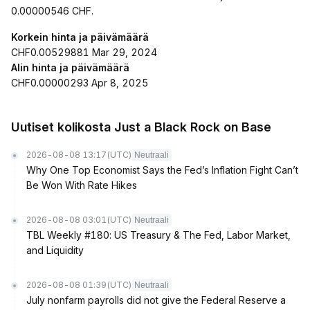
0.00000546 CHF.
Korkein hinta ja päivämäärä
CHF0.00529881 Mar 29, 2024
Alin hinta ja päivämäärä
CHF0.00000293 Apr 8, 2025
Uutiset kolikosta Just a Black Rock on Base
2026-08-08 13:17
(UTC)
Neutraali
Why One Top Economist Says the Fed’s Inflation Fight Can’t
Be Won With Rate Hikes
2026-08-08 03:01
(UTC)
Neutraali
TBL Weekly #180: US Treasury & The Fed, Labor Market,
and Liquidity
2026-08-08 01:39
(UTC)
Neutraali
July nonfarm payrolls did not give the Federal Reserve a