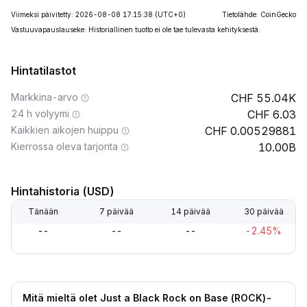
Viimeksi päivitetty: 2026-08-08 17:15:38
(UTC+0)
Tietolähde: CoinGecko
Vastuuvapauslauseke: Historiallinen tuotto ei ole tae tulevasta kehityksestä.
Hintatilastot
Markkina-arvo
55.04K
24 h volyymi
6.03
Kaikkien aikojen huippu
0.00529881
Kierrossa oleva tarjonta
10.00B
Hintahistoria (USD)
Tänään
7 päivää
14 päivää
30 päivää
--
--
--
-2.45%
Mitä mieltä olet Just a Black Rock on Base (ROCK)-