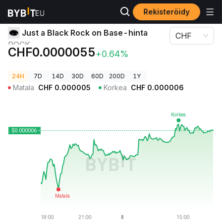
Rekisteröidy
Kryptohinnat
Just a Black Rock on Base-hinta ROCK
Just a Black Rock on Base-hinta
CHF
ROCK
CHF0.0000055
+0.64%
24H
7D
14D
30D
60D
200D
1Y
Matala
CHF
0.000005
Korkea
CHF
0.000006