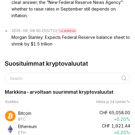
clear answer; the “New Federal Reserve News Agency”:
whether to raise rates in September still depends on
inflation.
2026-08-08 00:25
(UTC)
Laskeva
Morgan Stanley: Expects Federal Reserve balance sheet to
shrink by $1.5 trillion
Suosituimmat kryptovaluutat
Search
Markkina-arvoltaan suurimmat kryptovaluutat
Kolikko
Hinta ja 24 tunnin %
CHF
65,058.00
Bitcoin
+0.20%
BTC
CHF
1,921.44
Ethereum
+0.20%
ETH