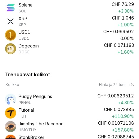
CHF
76.29
Solana
+3.30%
SOL
CHF
1.046
XRP
+1.90%
XRP
CHF
0.999502
USD1
0.00%
USD1
CHF
0.071193
Dogecoin
+1.80%
DOGE
Trendaavat kolikot
Kolikko
Hinta ja 24 tunnin %
CHF
0.00629512
Pudgy Penguins
+4.30%
PENGU
CHF
0.073885
Tutorial
+110.90%
TUT
CHF
0.01071108
Jimothy The Raccoon
+157.80%
JIMOTHY
CHF
0.02988745
StonkBroker