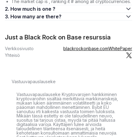
The market cap is , ranking it # among all cryptocurrencies.
2. How much is one ?
3. How many are there?
Just a Black Rock on Base resurssia
Verkkosivusto
blackrockonbase.com
WhitePaper
Yhteisö
Vastuuvapauslauseke
Vastuuvapauslauseke Kryptovarojen hankkiminen
kryptovaroihin sisältää merkittäviä markkinariskejä,
mukaan lukien äärimmäinen volatiliteetti ja koko
pääoman mahdollinen menettäminen. Bybit EU
sanoutuu irti kaikesta vastuusta toimien tuloksista.
Mikään tässä esitetty ei ole taloudellinen neuvo,
suositus tai tarjous ostaa, myydä tai pitää hallussa
digitaalisia varoja. Käyttäjien tulee arvioida
taloudellinen tilanteensa itsenäisesti, ja heitä
kehotetaan konsultoimaan ammattimaisia neuvojia.