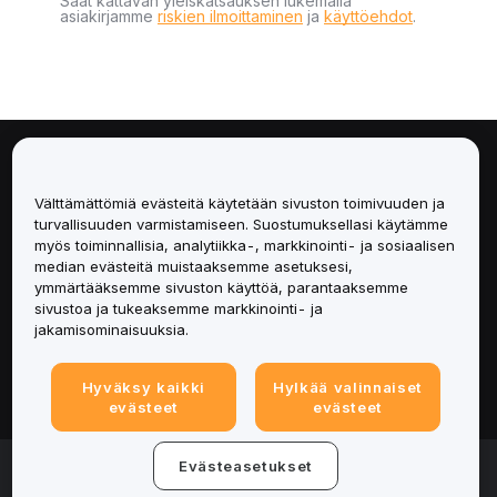
Saat kattavan yleiskatsauksen lukemalla
asiakirjamme
riskien ilmoittaminen
ja
käyttöehdot
.
Tietoa
Välttämättömiä evästeitä käytetään sivuston toimivuuden ja
Palvelut
turvallisuuden varmistamiseen. Suostumuksellasi käytämme
myös toiminnallisia, analytiikka-, markkinointi- ja sosiaalisen
median evästeitä muistaaksemme asetuksesi,
Tuki
ymmärtääksemme sivuston käyttöä, parantaaksemme
sivustoa ja tukeaksemme markkinointi- ja
Tuotteet
jakamisominaisuuksia.
Lakiasiat
Hyväksy kaikki
Hylkää valinnaiset
evästeet
evästeet
© 2025-2026 Bybit.eu. Kaikki oikeudet pidätetään.
Evästeasetukset