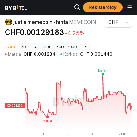
Rekisteröidy
Kryptohinnat
just a memecoin-hinta MEMECOIN
just a memecoin-hinta
MEMECOIN
CHF
CHF0.00129183
-4.25%
24H
7D
14D
30D
60D
200D
1Y
Matala
CHF
0.001234
Korkea
CHF
0.001440