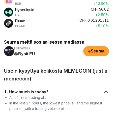
+13.60%
BSB
CHF
56.02
Hyperliquid
+2.50%
HYPE
CHF
0.01201511
Plume
+5.10%
PLUME
Seuraa meitä sosiaalisessa mediassa
Followers
+
Seuraa
@Bybit EU
Usein kysyttyä kolikosta MEMECOIN (just a
memecoin)
1. How much is today?
As of , () is trading at .
In the last 24 hours, the lowest price is , and the highest
price is , with a trading volume of .