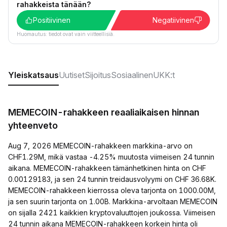
rahakkeista tänään?
Positiivinen
Negatiivinen
Huomautus: tiedot ovat vain viitteellisiä.
Yleiskatsaus
Uutiset
Sijoitus
Sosiaalinen
UKK:t
MEMECOIN-rahakkeen reaaliaikaisen hinnan
yhteenveto
Aug 7, 2026 MEMECOIN-rahakkeen markkina-arvo on
CHF1.29M, mikä vastaa -4.25% muutosta viimeisen 24 tunnin
aikana. MEMECOIN-rahakkeen tämänhetkinen hinta on CHF
0.00129183, ja sen 24 tunnin treidausvolyymi on CHF 36.68K.
MEMECOIN-rahakkeen kierrossa oleva tarjonta on 1000.00M,
ja sen suurin tarjonta on 1.00B. Markkina-arvoltaan MEMECOIN
on sijalla 2421 kaikkien kryptovaluuttojen joukossa. Viimeisen
24 tunnin aikana MEMECOIN-rahakkeen korkein hinta oli