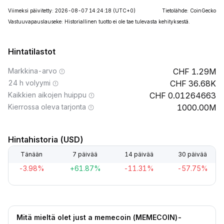
Viimeksi päivitetty: 2026-08-07 14:24:18
(UTC+0)
Tietolähde: CoinGecko
Vastuuvapauslauseke: Historiallinen tuotto ei ole tae tulevasta kehityksestä.
Hintatilastot
Markkina-arvo
1.29M
24 h volyymi
36.68K
Kaikkien aikojen huippu
0.01264663
Kierrossa oleva tarjonta
1000.00M
Hintahistoria (USD)
Tänään
7 päivää
14 päivää
30 päivää
-3.98%
+61.87%
-11.31%
-57.75%
Mitä mieltä olet just a memecoin (MEMECOIN)-