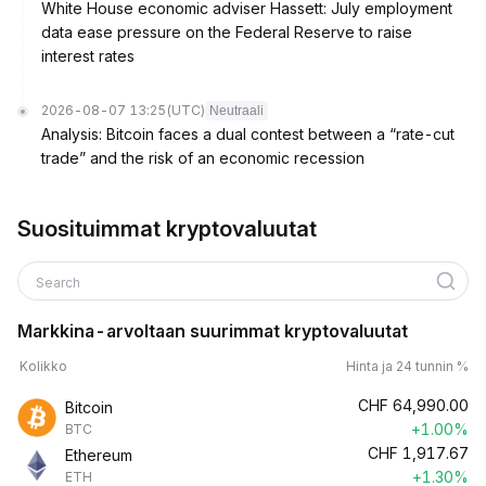
White House economic adviser Hassett: July employment
data ease pressure on the Federal Reserve to raise
interest rates
2026-08-07 13:25
(UTC)
Neutraali
Analysis: Bitcoin faces a dual contest between a “rate-cut
trade” and the risk of an economic recession
Suosituimmat kryptovaluutat
Search
Markkina-arvoltaan suurimmat kryptovaluutat
Kolikko
Hinta ja 24 tunnin %
CHF
64,990.00
Bitcoin
+1.00%
BTC
CHF
1,917.67
Ethereum
+1.30%
ETH