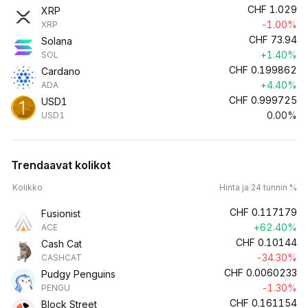
CHF
1.029
XRP
-1.00%
XRP
CHF
73.94
Solana
+1.40%
SOL
CHF
0.199862
Cardano
+4.40%
ADA
CHF
0.999725
USD1
0.00%
USD1
Trendaavat kolikot
Kolikko
Hinta ja 24 tunnin %
CHF
0.117179
Fusionist
+62.40%
ACE
CHF
0.10144
Cash Cat
-34.30%
CASHCAT
CHF
0.0060233
Pudgy Penguins
-1.30%
PENGU
CHF
0.161154
Block Street