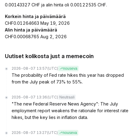
0.00143327 CHF ja alin hinta oli 0.00122535 CHF.
Korkein hinta ja päivämäärä
CHF0.01264663 May 19, 2026
Alin hinta ja päivämäärä
CHF0.00068765 Aug 2, 2026
Uutiset kolikosta just a memecoin
2026-08-07 13:57
(UTC)
nouseva
The probability of Fed rate hikes this year has dropped
from the July peak of 73% to 55%.
2026-08-07 13:36
(UTC)
Neutraali
"The new Federal Reserve News Agency": The July
employment report weakens the rationale for interest rate
hikes, but the key lies in inflation data.
2026-08-07 13:27
(UTC)
nouseva