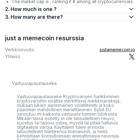
The market cap is , ranking it # among all cryptocurrencies.
2. How much is one ?
3. How many are there?
just a memecoin resurssia
Verkkosivusto
justamemecoin.io
Yhteisö
Vastuuvapauslauseke
Vastuuvapauslauseke Kryptovarojen hankkiminen
kryptovaroihin sisältää merkittäviä markkinariskejä,
mukaan lukien äärimmäinen volatiliteetti ja koko
pääoman mahdollinen menettäminen. Bybit EU
sanoutuu irti kaikesta vastuusta toimien tuloksista.
Mikään tässä esitetty ei ole taloudellinen neuvo,
suositus tai tarjous ostaa, myydä tai pitää hallussa
digitaalisia varoja. Käyttäjien tulee arvioida
taloudellinen tilanteensa itsenäisesti, ja heitä
kehotetaan konsultoimaan ammattimaisia neuvojia.