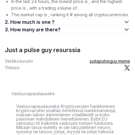
In the last 24 hours, the lowest price is , and the highest
price is , with a trading volume of .
The market cap is , ranking it # among all cryptocurrencies.
2. How much is one ?
3. How many are there?
Just a pulse guy resurssia
Verkkosivusto
justapulseguy.meme
Yhteisö
Vastuuvapauslauseke
Vastuuvapauslauseke Kryptovarojen hankkiminen
kryptovaroihin sisältää merkittäviä markkinariskejä,
mukaan lukien äärimmäinen volatiliteetti ja koko
pääoman mahdollinen menettäminen. Bybit EU
sanoutuu irti kaikesta vastuusta toimien tuloksista.
Mikään tässä esitetty ei ole taloudellinen neuvo,
suositus tai tarjous ostaa, myydä tai pitää hallussa