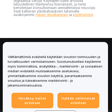
digitaalisia varoja. Käyttäjien tulee arvioida
taloudellinen tilanteensa itsenäisesti, ja heitä
kehotetaan konsultoimaan ammattimaisia neuvojia.
Saat kattavan yleiskatsauksen lukemalla
asiakirjamme
riskien ilmoittaminen
ja
käyttöehdot
.
Tietoa
Välttämättömiä evästeitä käytetään sivuston toimivuuden ja
Palvelut
turvallisuuden varmistamiseen. Suostumuksellasi käytämme
myös toiminnallisia, analytiikka-, markkinointi- ja sosiaalisen
median evästeitä muistaaksemme asetuksesi,
Tuki
ymmärtääksemme sivuston käyttöä, parantaaksemme
sivustoa ja tukeaksemme markkinointi- ja
Tuotteet
jakamisominaisuuksia.
Lakiasiat
Hyväksy kaikki
Hylkää valinnaiset
evästeet
evästeet