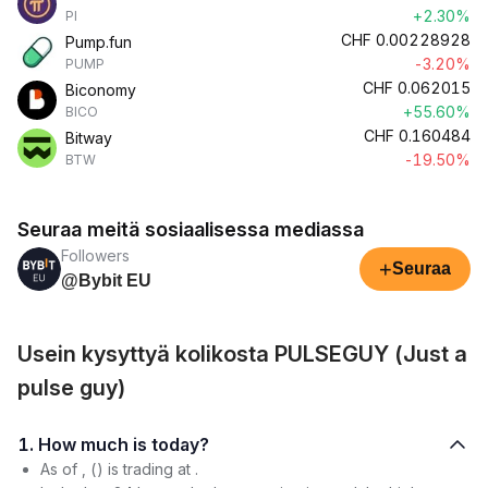
+2.30%
PI
CHF
0.00228928
Pump.fun
-3.20%
PUMP
CHF
0.062015
Biconomy
+55.60%
BICO
CHF
0.160484
Bitway
-19.50%
BTW
Seuraa meitä sosiaalisessa mediassa
Followers
+
Seuraa
@Bybit EU
Usein kysyttyä kolikosta PULSEGUY (Just a
pulse guy)
1. How much is today?
As of , () is trading at .