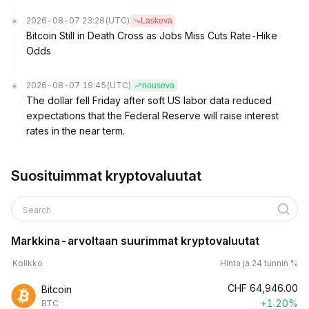
2026-08-07 23:28
(UTC)
Laskeva
Bitcoin Still in Death Cross as Jobs Miss Cuts Rate-Hike
Odds
2026-08-07 19:45
(UTC)
nouseva
The dollar fell Friday after soft US labor data reduced
expectations that the Federal Reserve will raise interest
rates in the near term.
Suosituimmat kryptovaluutat
Search
Markkina-arvoltaan suurimmat kryptovaluutat
Kolikko
Hinta ja 24 tunnin %
CHF
64,946.00
Bitcoin
+1.20%
BTC