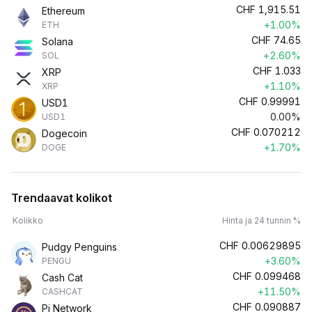
CHF
1,915.51
Ethereum
+1.00%
ETH
CHF
74.65
Solana
+2.60%
SOL
CHF
1.033
XRP
+1.10%
XRP
CHF
0.99991
USD1
0.00%
USD1
CHF
0.070212
Dogecoin
+1.70%
DOGE
Trendaavat kolikot
Kolikko
Hinta ja 24 tunnin %
CHF
0.00629895
Pudgy Penguins
+3.60%
PENGU
CHF
0.099468
Cash Cat
+11.50%
CASHCAT
CHF
0.090887
Pi Network