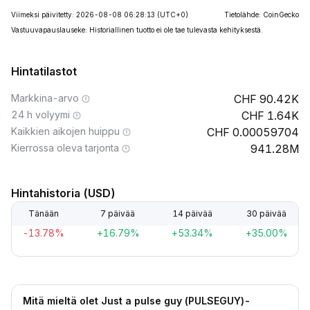
Viimeksi päivitetty: 2026-08-08 06:28:13
(UTC+0)
Tietolähde: CoinGecko
Vastuuvapauslauseke: Historiallinen tuotto ei ole tae tulevasta kehityksestä.
Hintatilastot
Markkina-arvo
90.42K
24 h volyymi
1.64K
Kaikkien aikojen huippu
0.00059704
Kierrossa oleva tarjonta
941.28M
Hintahistoria (USD)
Tänään
7 päivää
14 päivää
30 päivää
-13.78%
+16.79%
+53.34%
+35.00%
Mitä mieltä olet Just a pulse guy (PULSEGUY)-