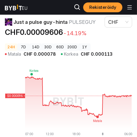
Rekisteröidy
Kryptohinnat
Just a pulse guy-hinta PULSEGUY
Just a pulse guy-hinta
PULSEGUY
CHF
CHF0.00009606
-14.19%
24H
7D
14D
30D
60D
200D
1Y
Matala
CHF
0.000078
Korkea
CHF
0.000113