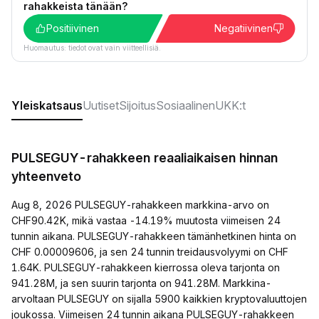
rahakkeista tänään?
Positiivinen
Negatiivinen
Huomautus: tiedot ovat vain viitteellisiä.
Yleiskatsaus
Uutiset
Sijoitus
Sosiaalinen
UKK:t
PULSEGUY-rahakkeen reaaliaikaisen hinnan
yhteenveto
Aug 8, 2026 PULSEGUY-rahakkeen markkina-arvo on
CHF90.42K, mikä vastaa -14.19% muutosta viimeisen 24
tunnin aikana. PULSEGUY-rahakkeen tämänhetkinen hinta on
CHF 0.00009606, ja sen 24 tunnin treidausvolyymi on CHF
1.64K. PULSEGUY-rahakkeen kierrossa oleva tarjonta on
941.28M, ja sen suurin tarjonta on 941.28M. Markkina-
arvoltaan PULSEGUY on sijalla 5900 kaikkien kryptovaluuttojen
joukossa. Viimeisen 24 tunnin aikana PULSEGUY-rahakkeen