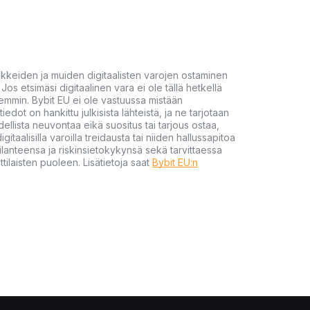
akkeiden ja muiden digitaalisten varojen ostaminen
Jos etsimäsi digitaalinen vara ei ole tällä hetkellä
öhemmin. Bybit EU ei ole vastuussa mistään
tiedot on hankittu julkisista lähteistä, ja ne tarjotaan
dellista neuvontaa eikä suositus tai tarjous ostaa,
gitaalisilla varoilla treidausta tai niiden hallussapitoa
en tilanteensa ja riskinsietokykynsä sekä tarvittaessa
tilaisten puoleen. Lisätietoja saat
Bybit EU:n