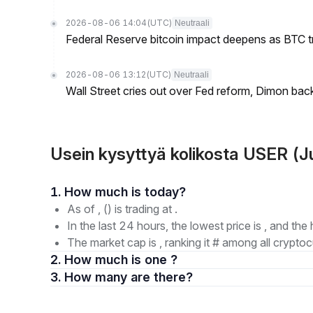
2026-08-06 14:04
(UTC)
Neutraali
Federal Reserve bitcoin impact deepens as BTC t
2026-08-06 13:12
(UTC)
Neutraali
Wall Street cries out over Fed reform, Dimon back
Usein kysyttyä kolikosta USER (J
1. How much is today?
As of , () is trading at .
In the last 24 hours, the lowest price is , and the 
The market cap is , ranking it # among all cryptoc
2. How much is one ?
3. How many are there?