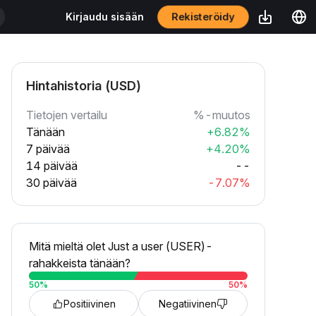
Rekisteröidy
Kirjaudu sisään
Hintahistoria (USD)
Tietojen vertailu
%-muutos
Tänään
+6.82%
7 päivää
+4.20%
14 päivää
--
30 päivää
-7.07%
Mitä mieltä olet Just a user (USER)-
rahakkeista tänään?
50
%
50
%
Positiivinen
Negatiivinen