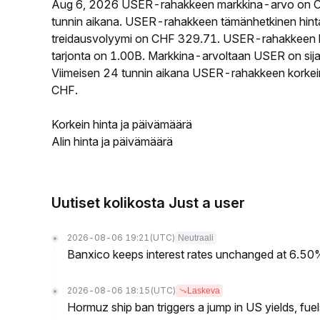
Aug 6, 2026 USER-rahakkeen markkina-arvo on C
tunnin aikana. USER-rahakkeen tämänhetkinen hint
treidausvolyymi on CHF 329.71. USER-rahakkeen kie
tarjonta on 1.00B. Markkina-arvoltaan USER on sija
Viimeisen 24 tunnin aikana USER-rahakkeen korkein
CHF.
Korkein hinta ja päivämäärä
Alin hinta ja päivämäärä
Uutiset kolikosta Just a user
2026-08-06 19:21
(UTC)
Neutraali
Banxico keeps interest rates unchanged at 6.5
2026-08-06 18:15
(UTC)
Laskeva
Hormuz ship ban triggers a jump in US yields, fuel