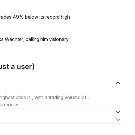
rades 49% below its record high
s Wachter, calling him visionary
ust a user)
highest price is , with a trading volume of .
urrencies.