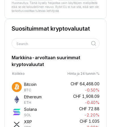
Huomautus: Tämä kysely heijastaa vain käyttäjien mielipiteitä
eikä se ole taloudellinen neuvo. Bybit EU ei tue sitä, eikä sen ole
tarkoitus osoittaa tulevaa kehitystä.
Suosituimmat kryptovaluutat
Search
Markkina-arvoltaan suurimmat
kryptovaluutat
Kolikko
Hinta ja 24 tunnin %
CHF
64,468.00
Bitcoin
-0.50%
BTC
CHF
1,908.09
Ethereum
-0.40%
ETH
CHF
72.88
Solana
-2.20%
SOL
CHF
1.035
XRP