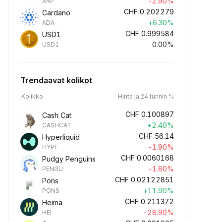
-2.90%
XRP
CHF
0.202279
Cardano
+6.30%
ADA
CHF
0.999584
USD1
0.00%
USD1
Trendaavat kolikot
Kolikko
Hinta ja 24 tunnin %
CHF
0.100897
Cash Cat
+2.40%
CASHCAT
CHF
56.14
Hyperliquid
-1.90%
HYPE
CHF
0.0060168
Pudgy Penguins
-1.60%
PENGU
CHF
0.02122851
Pons
+11.90%
PONS
CHF
0.211372
Heima
-28.90%
HEI