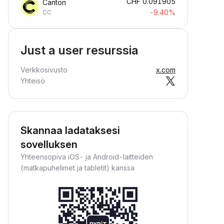
CHF
0.091905
Canton
-9.40%
CC
Just a user resurssia
Verkkosivusto
x.com
Yhteisö
Skannaa ladataksesi
sovelluksen
Yhteensopiva iOS- ja Android-laitteiden
(matkapuhelimet ja tabletit) kanssa