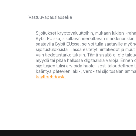
Vastuuvapauslauseke
Sijoitukset kryptovaluuttoihin, mukaan lukien -rah
Bybit EU:ssa, sisältävät merkittävän markkinariskin. 
saatavilla Bybit EU:ssa, se voi tulla saataville my
sijoitustuloksista. Tässä esitetyt hintatiedot ja muut 
vain tiedotustarkoituksiin. Tämä sisältö ei ole talou
myydä tai pitää hallussa digitaalisia varoja. Ennen di
sijoittajien tulisi arvioida huolellisesti taloudellin
kääntyä pätevien laki-, vero- tai sijoitusalan ammat
käyttöehdoista
.