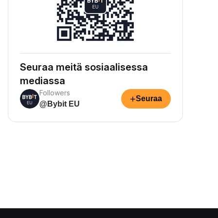
Seuraa meitä sosiaalisessa
mediassa
Followers
+
Seuraa
@Bybit EU