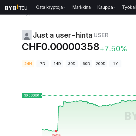
Osta kryptoja
Markkina
Kauppa
Työkal
Kryptohinnat
Just a user-hinta USER
Just a user-hinta
USER
CHF0.00000358
+7.50%
24H
7D
14D
30D
60D
200D
1Y