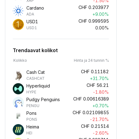
-1.50%
XRP
CHF
0.203977
Cardano
+9.00%
ADA
CHF
0.999595
USD1
0.00%
USD1
Trendaavat kolikot
Kolikko
Hinta ja 24 tunnin %
CHF
0.11182
Cash Cat
+31.70%
CASHCAT
CHF
56.21
Hyperliquid
-1.80%
HYPE
CHF
0.00616389
Pudgy Penguins
+0.70%
PENGU
CHF
0.02109855
Pons
-21.70%
PONS
CHF
0.21514
Heima
-2.60%
HEI