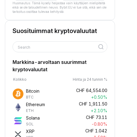
Huomautus: Tämä kysely heijastaa vain käyttäjien mielipiteitä
eikä se ole taloudellinen neuvo. Bybit EU ei tue sitä, eikä sen ole
tarkoitus osoittaa tulevaa kehitystä.
Suosituimmat kryptovaluutat
Search
Markkina-arvoltaan suurimmat
kryptovaluutat
Kolikko
Hinta ja 24 tunnin %
CHF
64,554.00
Bitcoin
+0.50%
BTC
CHF
1,911.50
Ethereum
+2.10%
ETH
CHF
73.11
Solana
-0.80%
SOL
CHF
1.042
XRP