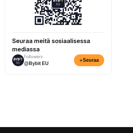
Seuraa meitä sosiaalisessa
mediassa
Followers
+
Seuraa
@Bybit EU