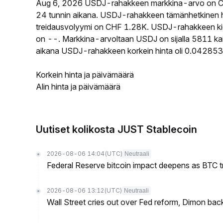
Aug 6, 2026 USDJ-rahakkeen markkina-arvo on C
24 tunnin aikana. USDJ-rahakkeen tämänhetkinen 
treidausvolyymi on CHF 1.28K. USDJ-rahakkeen kierr
on --. Markkina-arvoltaan USDJ on sijalla 5811 kai
aikana USDJ-rahakkeen korkein hinta oli 0.042853
Korkein hinta ja päivämäärä
Alin hinta ja päivämäärä
Uutiset kolikosta JUST Stablecoin
2026-08-06 14:04
(UTC)
Neutraali
Federal Reserve bitcoin impact deepens as BTC t
2026-08-06 13:12
(UTC)
Neutraali
Wall Street cries out over Fed reform, Dimon back