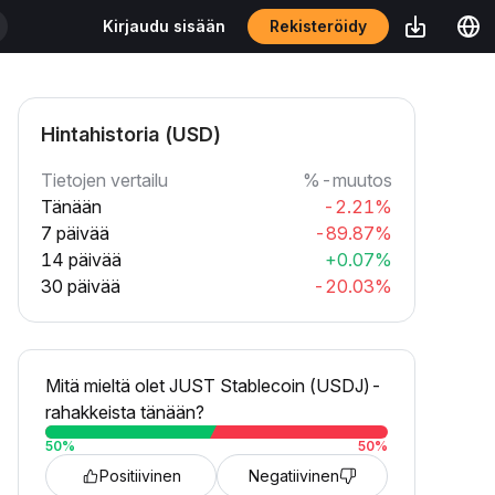
Rekisteröidy
Kirjaudu sisään
Hintahistoria (USD)
Tietojen vertailu
%-muutos
Tänään
-2.21%
7 päivää
-89.87%
14 päivää
+0.07%
30 päivää
-20.03%
Mitä mieltä olet JUST Stablecoin (USDJ)-
rahakkeista tänään?
50
%
50
%
Positiivinen
Negatiivinen