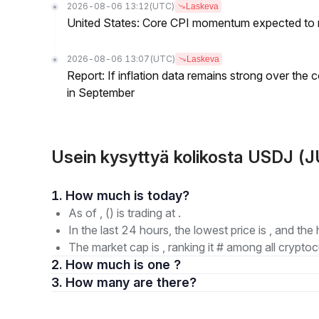
2026-08-06 13:12
(UTC)
Laskeva
United States: Core CPI momentum expected to re
2026-08-06 13:07
(UTC)
Laskeva
Report: If inflation data remains strong over the 
in September
Usein kysyttyä kolikosta USDJ (J
1. How much is today?
As of , () is trading at .
In the last 24 hours, the lowest price is , and the 
The market cap is , ranking it # among all cryptoc
2. How much is one ?
3. How many are there?