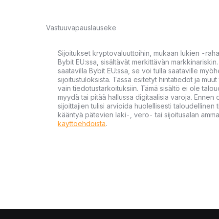
Vastuuvapauslauseke
Sijoitukset kryptovaluuttoihin, mukaan lukien -rah
Bybit EU:ssa, sisältävät merkittävän markkinariskin. 
saatavilla Bybit EU:ssa, se voi tulla saataville my
sijoitustuloksista. Tässä esitetyt hintatiedot ja muut 
vain tiedotustarkoituksiin. Tämä sisältö ei ole talou
myydä tai pitää hallussa digitaalisia varoja. Ennen di
sijoittajien tulisi arvioida huolellisesti taloudellin
kääntyä pätevien laki-, vero- tai sijoitusalan ammat
käyttöehdoista
.