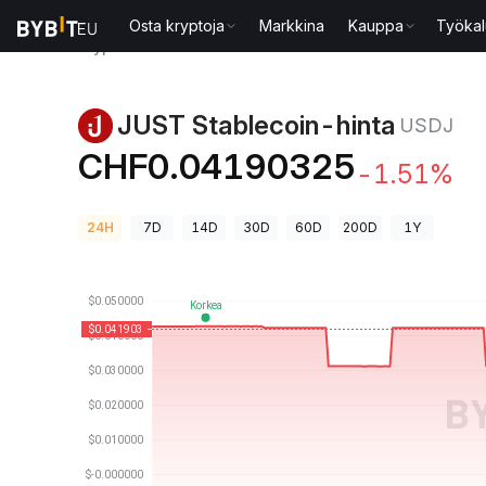
Osta kryptoja
Markkina
Kauppa
Työkal
Kryptohinnat
JUST Stablecoin-hinta USDJ
JUST Stablecoin-hinta
USDJ
CHF0.04190325
-1.51%
24H
7D
14D
30D
60D
200D
1Y