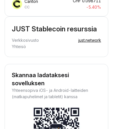
CHF
0.098711
Canton
-5.40%
CC
JUST Stablecoin resurssia
Verkkosivusto
just.network
Yhteisö
Skannaa ladataksesi
sovelluksen
Yhteensopiva iOS- ja Android-laitteiden
(matkapuhelimet ja tabletit) kanssa