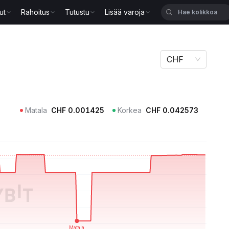
ut
Rahoitus
Tutustu
Lisää varoja
CHF
Matala
CHF
0.001425
Korkea
CHF
0.042573