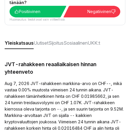
tänään?
Positiivinen
Negatiivinen
Huomautus: tiedot ovat vain viitteellisiä.
Yleiskatsaus
Uutiset
Sijoitus
Sosiaalinen
UKK:t
JVT-rahakkeen reaaliaikaisen hinnan
yhteenveto
Aug 7, 2026 JVT-rahakkeen markkina-arvo on CHF--, mikä
vastaa 0.00% muutosta viimeisen 24 tunnin aikana. JVT-
rahakkeen tämänhetkinen hinta on CHF 0.01985662, ja sen
24 tunnin treidausvolyymi on CHF 1.07K. JVT-rahakkeen
kierrossa oleva tarjonta on --, ja sen suurin tarjonta on 9.52M.
Markkina-arvoltaan JVT on sijalla -- kaikkien
kryptovaluuttojen joukossa. Viimeisen 24 tunnin aikana JVT-
rahakkeen korkein hinta oli 0.02016484 CHF ja alin hinta oli