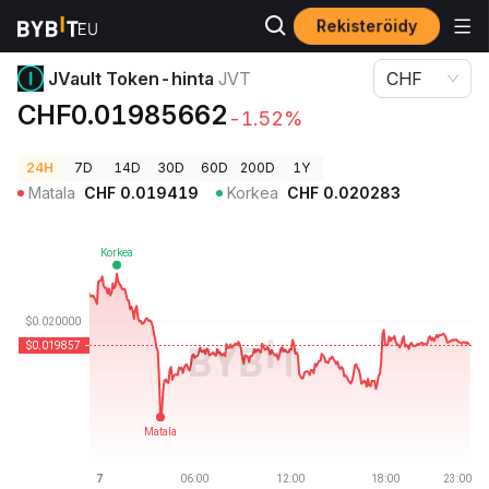
Rekisteröidy
Kryptohinnat
JVault Token-hinta JVT
JVault Token-hinta
JVT
CHF
CHF0.01985662
-1.52%
24H
7D
14D
30D
60D
200D
1Y
Matala
CHF
0.019419
Korkea
CHF
0.020283