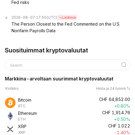
Fed risks
2026-08-07 17:50
(UTC)
Laskeva
The Person Closest to the Fed Commented on the U.S.
Nonfarm Payrolls Data
Suosituimmat kryptovaluutat
Search
Markkina-arvoltaan suurimmat kryptovaluutat
Kolikko
Hinta ja 24 tunnin %
CHF
64,852.00
Bitcoin
+0.80%
BTC
CHF
1,914.76
Ethereum
+0.50%
ETH
CHF
1.022
XRP
-1.40%
XRP