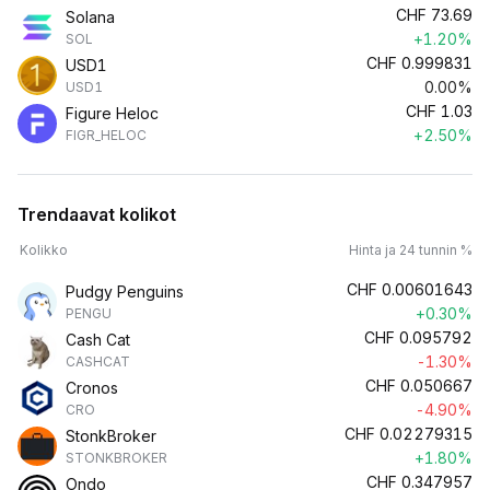
CHF
73.69
Solana
+1.20%
SOL
CHF
0.999831
USD1
0.00%
USD1
CHF
1.03
Figure Heloc
+2.50%
FIGR_HELOC
Trendaavat kolikot
Kolikko
Hinta ja 24 tunnin %
CHF
0.00601643
Pudgy Penguins
+0.30%
PENGU
CHF
0.095792
Cash Cat
-1.30%
CASHCAT
CHF
0.050667
Cronos
-4.90%
CRO
CHF
0.02279315
StonkBroker
+1.80%
STONKBROKER
CHF
0.347957
Ondo