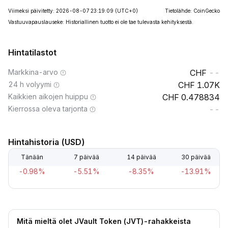
Viimeksi päivitetty: 2026-08-07 23:19:09
(UTC+0)
Tietolähde: CoinGecko
Vastuuvapauslauseke: Historiallinen tuotto ei ole tae tulevasta kehityksestä.
Hintatilastot
Markkina-arvo
--
24 h volyymi
1.07K
Kaikkien aikojen huippu
0.478834
Kierrossa oleva tarjonta
--
Hintahistoria (USD)
Tänään
7 päivää
14 päivää
30 päivää
-0.98%
-5.51%
-8.35%
-13.91%
Mitä mieltä olet JVault Token (JVT)-rahakkeista