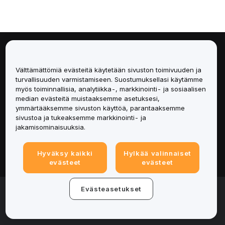
Tietoa
Välttämättömiä evästeitä käytetään sivuston toimivuuden ja
Palvelut
turvallisuuden varmistamiseen. Suostumuksellasi käytämme
myös toiminnallisia, analytiikka-, markkinointi- ja sosiaalisen
median evästeitä muistaaksemme asetuksesi,
Tuki
ymmärtääksemme sivuston käyttöä, parantaaksemme
sivustoa ja tukeaksemme markkinointi- ja
Tuotteet
jakamisominaisuuksia.
Lakiasiat
Hyväksy kaikki
Hylkää valinnaiset
evästeet
evästeet
© 2025-2026 Bybit.eu. Kaikki oikeudet pidätetään.
Evästeasetukset
Palveluehdot
|
Tietosuojaehdot
|
Yritystiedot
(Impressum)
|
Evästeasetukset