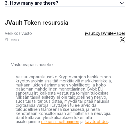
3. How many are there?
JVault Token resurssia
Verkkosivusto
jvault.xyz
WhitePaper
Yhteisö
Vastuuvapauslauseke
Vastuuvapauslauseke Kryptovarojen hankkiminen
kryptovaroihin sisältää merkittäviä markkinariskejä,
mukaan lukien äärimmäinen volatiliteetti ja koko
pääoman mahdollinen menettäminen. Bybit EU
sanoutuu irti kaikesta vastuusta toimien tuloksista.
Mikään tässä esitetty ei ole taloudellinen neuvo,
suositus tai tarjous ostaa, myydä tai pitää hallussa
digitaalisia varoja. Käyttäjien tulee arvioida
taloudellinen tilanteensa itsenäisesti, ja heitä
kehotetaan konsultoimaan ammattimaisia neuvojia.
Saat kattavan yleiskatsauksen lukemalla
asiakirjamme
riskien ilmoittaminen
ja
käyttöehdot
.