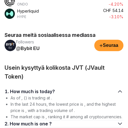
-4.20%
ONDO
CHF
54.14
Hyperliquid
-3.10%
HYPE
Seuraa meitä sosiaalisessa mediassa
Followers
+
Seuraa
@Bybit EU
Usein kysyttyä kolikosta JVT (JVault
Token)
1. How much is today?
As of , () is trading at .
In the last 24 hours, the lowest price is , and the highest
price is , with a trading volume of .
The market cap is , ranking it # among all cryptocurrencies.
2. How much is one ?