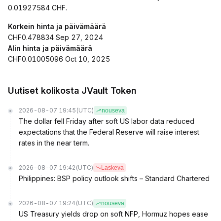
0.01927584 CHF.
Korkein hinta ja päivämäärä
CHF0.478834 Sep 27, 2024
Alin hinta ja päivämäärä
CHF0.01005096 Oct 10, 2025
Uutiset kolikosta JVault Token
2026-08-07 19:45
(UTC)
nouseva
The dollar fell Friday after soft US labor data reduced
expectations that the Federal Reserve will raise interest
rates in the near term.
2026-08-07 19:42
(UTC)
Laskeva
Philippines: BSP policy outlook shifts – Standard Chartered
2026-08-07 19:24
(UTC)
nouseva
US Treasury yields drop on soft NFP, Hormuz hopes ease